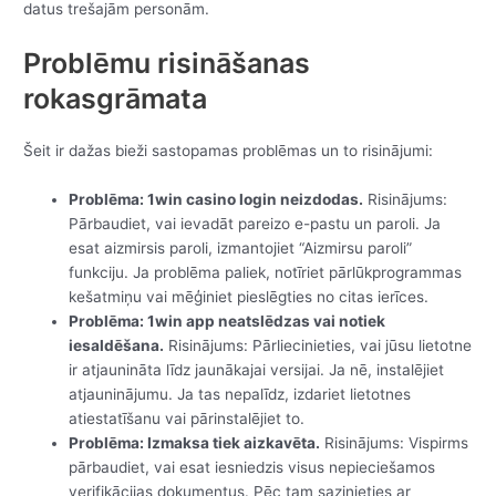
datus trešajām personām.
Problēmu risināšanas
rokasgrāmata
Šeit ir dažas bieži sastopamas problēmas un to risinājumi:
Problēma: 1win casino login neizdodas.
Risinājums:
Pārbaudiet, vai ievadāt pareizo e-pastu un paroli. Ja
esat aizmirsis paroli, izmantojiet “Aizmirsu paroli”
funkciju. Ja problēma paliek, notīriet pārlūkprogrammas
kešatmiņu vai mēģiniet pieslēgties no citas ierīces.
Problēma: 1win app neatslēdzas vai notiek
iesaldēšana.
Risinājums: Pārliecinieties, vai jūsu lietotne
ir atjaunināta līdz jaunākajai versijai. Ja nē, instalējiet
atjauninājumu. Ja tas nepalīdz, izdariet lietotnes
atiestatīšanu vai pārinstalējiet to.
Problēma: Izmaksa tiek aizkavēta.
Risinājums: Vispirms
pārbaudiet, vai esat iesniedzis visus nepieciešamos
verifikācijas dokumentus. Pēc tam sazinieties ar