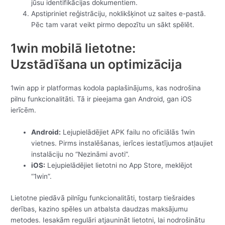
jūsu identifikācijas dokumentiem.
Apstipriniet reģistrāciju, noklikšķinot uz saites e-pastā.
Pēc tam varat veikt pirmo depozītu un sākt spēlēt.
1win mobilā lietotne:
Uzstādīšana un optimizācija
1win app ir platformas kodola paplašinājums, kas nodrošina
pilnu funkcionalitāti. Tā ir pieejama gan Android, gan iOS
ierīcēm.
Android:
Lejupielādējiet APK failu no oficiālās 1win
vietnes. Pirms instalēšanas, ierīces iestatījumos atļaujiet
instalāciju no “Nezināmi avoti”.
iOS:
Lejupielādējiet lietotni no App Store, meklējot
“1win”.
Lietotne piedāvā pilnīgu funkcionalitāti, tostarp tiešraides
derības, kazino spēles un atbalsta daudzas maksājumu
metodes. Iesakām regulāri atjaunināt lietotni, lai nodrošinātu