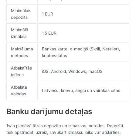
Minimālais
1 EUR
depozīts
Minimālā
1.5 EUR
izmaksa
Maksājuma
Bankas karte, e-maciņš (Skrill, Neteller),
metodes
kriptovalūtas
Atbalstītās
iOS, Android, Windows, macOS
ierīces
Atbalsta
Latviešu, krievu, angļu un vairākas citas
valodas
Banku darījumu detaļas
1win piedāvā ātras depozīta un izmaksas metodes. Depozīti
tiek apstrādāti uzreiz, savukārt izmaksu laiks var atšķirties: