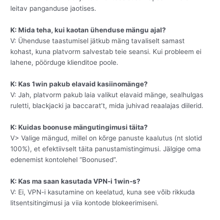
leitav panganduse jaotises.
K: Mida teha, kui kaotan ühenduse mängu ajal?
V: Ühenduse taastumisel jätkub mäng tavaliselt samast
kohast, kuna platvorm salvestab teie seansi. Kui probleem ei
lahene, pöörduge klienditoe poole.
K: Kas 1win pakub elavaid kasiinomänge?
V: Jah, platvorm pakub laia valikut elavaid mänge, sealhulgas
ruletti, blackjacki ja baccarat’t, mida juhivad reaalajas diilerid.
K: Kuidas boonuse mängutingimusi täita?
V> Valige mängud, millel on kõrge panuste kaalutus (nt slotid
100%), et efektiivselt täita panustamistingimusi. Jälgige oma
edenemist kontolehel “Boonused”.
K: Kas ma saan kasutada VPN-i 1win-s?
V: Ei, VPN-i kasutamine on keelatud, kuna see võib rikkuda
litsentsitingimusi ja viia kontode blokeerimiseni.