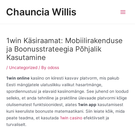
Skip
Post
MAI
Chauncia Willis
to
navigation
MEN
content
1win Käsiraamat: Mobiilirakenduse
ja Boonusstrateegia Põhjalik
Kasutamine
/
Uncategorized
/ By
odoss
1win online
kasiino on kiiresti kasvav platvorm, mis pakub
Eesti mängijatele ulatuslikku valikut hasartmänge,
spordiennustusi ja elavaid kasiinomänge. See juhend on loodud
selleks, et anda tehniline ja praktiline ülevaade platvormi kõige
olulisematest funktsioonidest, alates
1win app
kasutamisest
kuni keeruliste boonuste matemaatikani. Siin leiate kõik, mida
peate teadma, et kasutada
1win casino
efektiivselt ja
turvaliselt.