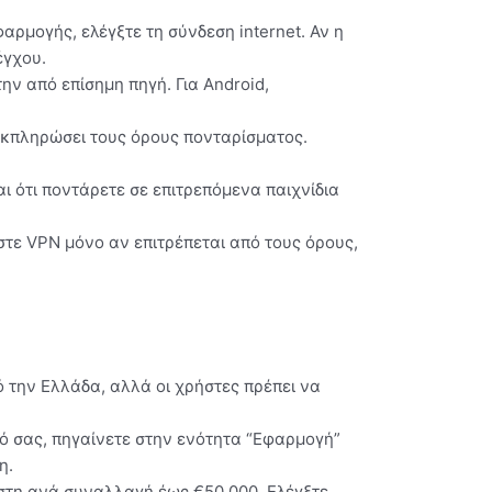
αρμογής, ελέγξτε τη σύνδεση internet. Αν η
έγχου.
ν από επίσημη πηγή. Για Android,
εκπληρώσει τους όρους πονταρίσματος.
ι ότι ποντάρετε σε επιτρεπόμενα παιχνίδια
στε VPN μόνο αν επιτρέπεται από τους όρους,
πό την Ελλάδα, αλλά οι χρήστες πρέπει να
τό σας, πηγαίνετε στην ενότητα “Εφαρμογή”
η.
στη ανά συναλλαγή έως €50,000. Ελέγξτε