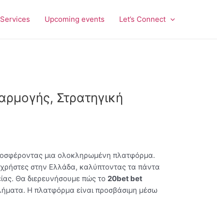
Services
Upcoming events
Let’s Connect
αρμογής, Στρατηγική
 προσφέροντας μια ολοκληρωμένη πλατφόρμα.
α χρήστες στην Ελλάδα, καλύπτοντας τα πάντα
ίας. Θα διερευνήσουμε πώς το
20bet bet
βλήματα. Η πλατφόρμα είναι προσβάσιμη μέσω