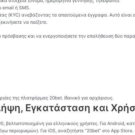
κά στοιχεία (όνομα, ημερομηνία γέννησης, τηλέφωνο).
 email ή SMS.
ς (KYC) ανεβάζοντας τα απαιτούμενα έγγραφα. Αυτό είναι απ
εκινήσετε να παίζετε.
κό πρόσβασης και να ενεργοποιήσετε την επαλήθευση δύο παρ
υργίες της πλατφόρμας 20bet. Ιδανικό για αρχάριους.
Λήψη, Εγκατάσταση και Χρή
iOS, βελτιστοποιημένη για ελληνικούς χρήστες. Για Android, κ
όγω περιορισμών). Για iOS, αναζητήστε “20bet” στο App Store