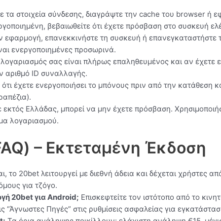
 τα στοιχεία σύνδεσης, διαγράψτε την cache του browser ή εφ
γοποιημένη, βεβαιωθείτε ότι έχετε πρόσβαση στο συσκευή ελ
 εφαρμογή, επανεκκινήστε τη συσκευή ή επανεγκαταστήστε τη
ίναι ενεργοποιημένες προσωρινά.
 λογαριασμός σας είναι πλήρως επαληθευμένος και αν έχετε 
ν αριθμό ID συναλλαγής.
ότι έχετε ενεργοποιήσει το μπόνους πριν από την κατάθεση κα
ραπέζια).
 εκτός Ελλάδας, μπορεί να μην έχετε πρόσβαση. Χρησιμοποιή
μα λογαριασμού.
FAQ) – Εκτεταμένη Έκδοση
ι, το 20bet λειτουργεί με διεθνή άδεια και δέχεται χρήστες α
μους για τζόγο.
ή 20bet για Android;
Επισκεφτείτε τον ιστότοπο από το κινη
ις “Άγνωστες Πηγές” στις ρυθμίσεις ασφαλείας για εγκατάστασ
t;
Τα όρια ανάληψης ποικίλλουν: ελάχιστη ανάληψη €15, μέγι