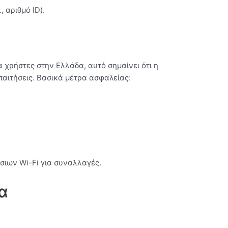
 αριθμό ID).
α χρήστες στην Ελλάδα, αυτό σημαίνει ότι η
αιτήσεις. Βασικά μέτρα ασφαλείας:
σιων Wi-Fi για συναλλαγές.
α