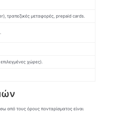
ler), τραπεζικές μεταφορές, prepaid cards.
.
 επιλεγμένες χώρες).
μών
σω από τους όρους πονταρίσματος είναι