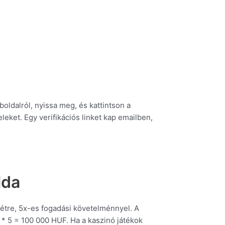
boldalról, nyissa meg, és kattintson a
leket. Egy verifikációs linket kap emailben,
lda
étre, 5x-es fogadási követelménnyel. A
* 5 = 100 000 HUF. Ha a kaszinó játékok