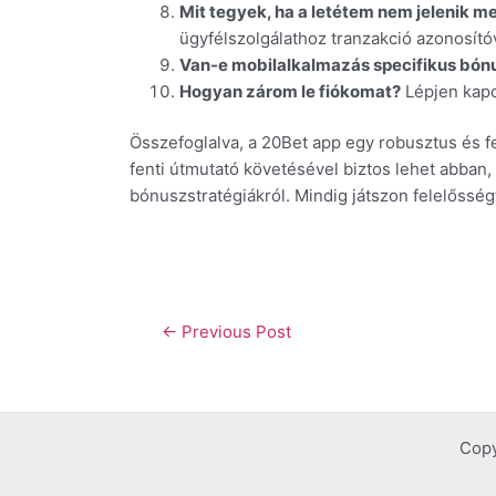
Mit tegyek, ha a letétem nem jelenik m
ügyfélszolgálathoz tranzakció azonosítóv
Van-e mobilalkalmazás specifikus bón
Hogyan zárom le fiókomat?
Lépjen kapcs
Összefoglalva, a 20Bet app egy robusztus és f
fenti útmutató követésével biztos lehet abban
bónuszstratégiákról. Mindig játszon felelősségt
←
Previous Post
Copy