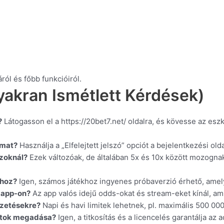
ról és főbb funkcióiról.
yakran Ismétlett Kérdések)
?
Látogasson el a https://20bet7.net/ oldalra, és kövesse az esz
amat?
Használja a „Elfelejtett jelszó” opciót a bejelentkezési old
zoknál?
Ezek változóak, de általában 5x és 10x között mozogna
khoz?
Igen, számos játékhoz ingyenes próbaverzió érhető, amely 
 app-on?
Az app valós idejű odds-okat és stream-eket kínál, amik
izetésekre?
Napi és havi limitek lehetnek, pl. maximális 500 000
datok megadása?
Igen, a titkosítás és a licencelés garantálja az