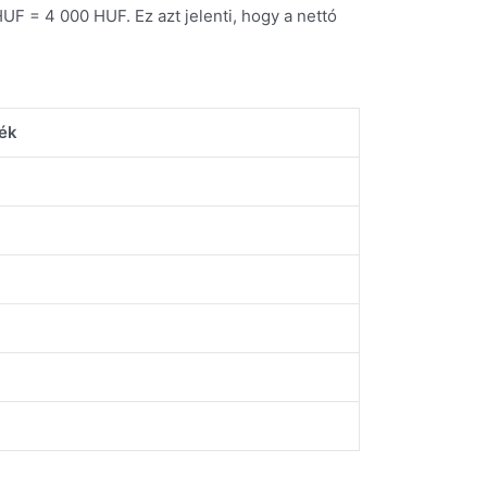
HUF = 4 000 HUF. Ez azt jelenti, hogy a nettó
ék