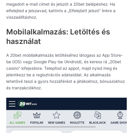
megadott e-mail címet és jelszót a 20bet belépéshez. Ha
elfelejted a jelszavad, kattints a „Elfelejtett jelszó” linkre a
visszaállításhoz.
Mobilalkalmazás: Letöltés és
használat
A 20bet mobilalkalmazás letöltéséhez látogass az App Store-
ba (iOS) vagy Google Play-be (Android), és keress rá „20bet
casino” kifejezésre. Telepítsd az appot, majd nyisd meg és
jelentkezz be a regisztrációs adataiddal. Az alkalmazás
lehetővé teszi a gyors hozzáférést a játékokhoz, bónuszokhoz
és tranzakciókhoz.