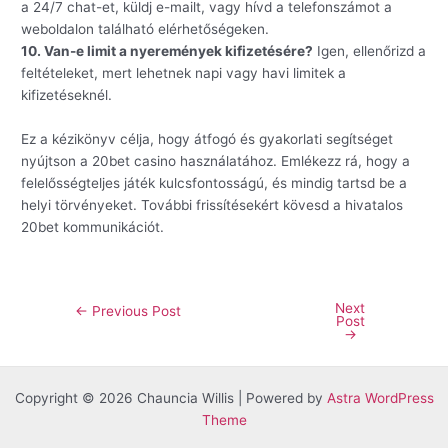
a 24/7 chat-et, küldj e-mailt, vagy hívd a telefonszámot a
weboldalon található elérhetőségeken.
10. Van-e limit a nyeremények kifizetésére?
Igen, ellenőrizd a
feltételeket, mert lehetnek napi vagy havi limitek a
kifizetéseknél.
Ez a kézikönyv célja, hogy átfogó és gyakorlati segítséget
nyújtson a 20bet casino használatához. Emlékezz rá, hogy a
felelősségteljes játék kulcsfontosságú, és mindig tartsd be a
helyi törvényeket. További frissítésekért kövesd a hivatalos
20bet kommunikációt.
Next
←
Previous Post
Post
→
Copyright © 2026 Chauncia Willis | Powered by
Astra WordPress
Theme