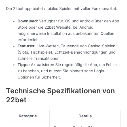
Die 22bet app bietet mobiles Spielen mit voller Funktionalität:
Download:
Verfügbar für iOS und Android über den App
Store oder die 22bet Website; bei Android
möglicherweise Installation aus unbekannten Quellen
erforderlich.
Features:
Live-Wetten, Tausende von Casino-Spielen
(Slots, Tischspiele), Echtzeit-Benachrichtigungen und
schnelle Transaktionen.
Tipps:
Aktualisieren Sie regelmäßig die App, um Fehler
zu beheben, und nutzen Sie biometrische Login-
Optionen für Sicherheit.
Technische Spezifikationen von
22bet
Kategorie
Details