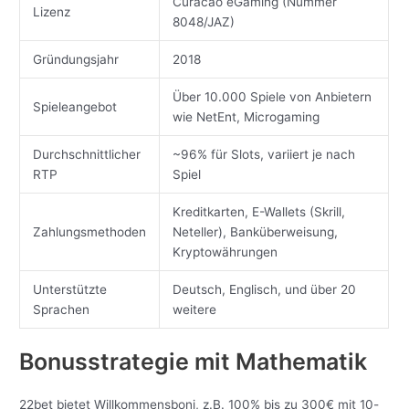
Curacao eGaming (Nummer
Lizenz
8048/JAZ)
Gründungsjahr
2018
Über 10.000 Spiele von Anbietern
Spieleangebot
wie NetEnt, Microgaming
Durchschnittlicher
~96% für Slots, variiert je nach
RTP
Spiel
Kreditkarten, E-Wallets (Skrill,
Zahlungsmethoden
Neteller), Banküberweisung,
Kryptowährungen
Unterstützte
Deutsch, Englisch, und über 20
Sprachen
weitere
Bonusstrategie mit Mathematik
22bet bietet Willkommensboni, z.B. 100% bis zu 300€ mit 10-