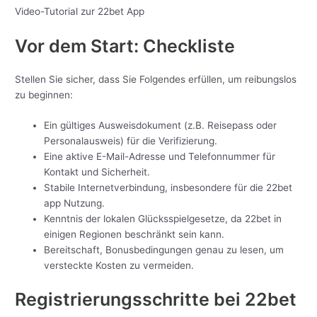
Video-Tutorial zur 22bet App
Vor dem Start: Checkliste
Stellen Sie sicher, dass Sie Folgendes erfüllen, um reibungslos
zu beginnen:
Ein gültiges Ausweisdokument (z.B. Reisepass oder
Personalausweis) für die Verifizierung.
Eine aktive E-Mail-Adresse und Telefonnummer für
Kontakt und Sicherheit.
Stabile Internetverbindung, insbesondere für die 22bet
app Nutzung.
Kenntnis der lokalen Glücksspielgesetze, da 22bet in
einigen Regionen beschränkt sein kann.
Bereitschaft, Bonusbedingungen genau zu lesen, um
versteckte Kosten zu vermeiden.
Registrierungsschritte bei 22bet