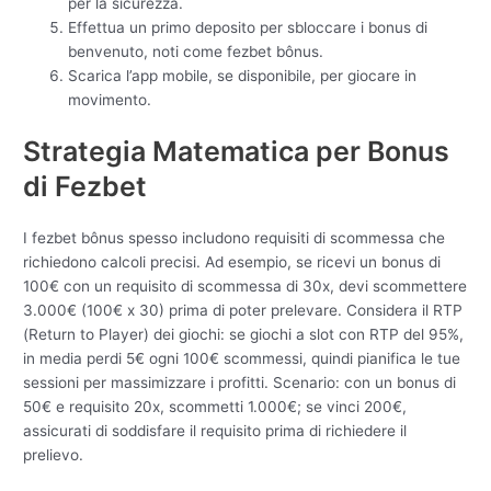
per la sicurezza.
Effettua un primo deposito per sbloccare i bonus di
benvenuto, noti come fezbet bônus.
Scarica l’app mobile, se disponibile, per giocare in
movimento.
Strategia Matematica per Bonus
di Fezbet
I fezbet bônus spesso includono requisiti di scommessa che
richiedono calcoli precisi. Ad esempio, se ricevi un bonus di
100€ con un requisito di scommessa di 30x, devi scommettere
3.000€ (100€ x 30) prima di poter prelevare. Considera il RTP
(Return to Player) dei giochi: se giochi a slot con RTP del 95%,
in media perdi 5€ ogni 100€ scommessi, quindi pianifica le tue
sessioni per massimizzare i profitti. Scenario: con un bonus di
50€ e requisito 20x, scommetti 1.000€; se vinci 200€,
assicurati di soddisfare il requisito prima di richiedere il
prelievo.