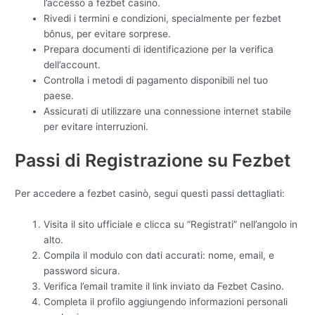
l’accesso a fezbet casino.
Rivedi i termini e condizioni, specialmente per fezbet
bônus, per evitare sorprese.
Prepara documenti di identificazione per la verifica
dell’account.
Controlla i metodi di pagamento disponibili nel tuo
paese.
Assicurati di utilizzare una connessione internet stabile
per evitare interruzioni.
Passi di Registrazione su Fezbet
Per accedere a fezbet casinò, segui questi passi dettagliati:
Visita il sito ufficiale e clicca su “Registrati” nell’angolo in
alto.
Compila il modulo con dati accurati: nome, email, e
password sicura.
Verifica l’email tramite il link inviato da Fezbet Casino.
Completa il profilo aggiungendo informazioni personali