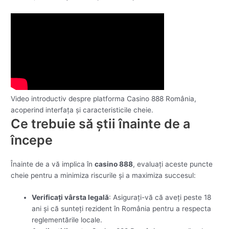
Video introductiv despre platforma Casino 888 România,
acoperind interfața și caracteristicile cheie.
Ce trebuie să știi înainte de a
începe
Înainte de a vă implica în
casino 888
, evaluați aceste puncte
cheie pentru a minimiza riscurile și a maximiza succesul:
Verificați vârsta legală
: Asigurați-vă că aveți peste 18
ani și că sunteți rezident în România pentru a respecta
reglementările locale.