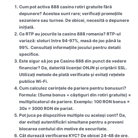
Cum pot activa
888 casino rotiri gratuite
fără
depunere?
Acestea sunt rare; verificați promoțiile
sezoniere sau turnee. De obicei, necesită o depunere
inițială.
Ce RTP au jocurile la
casino 888 romania
?
RTP-ul
variază: sloturi între 94-97%, masă de joc până la
99%. Consultați informațiile jocului pentru detalii
specifice.
Este sigur să joc pe Casino 888 din punct de vedere
financiar?
Da, datorită licenței ONJN și criptării SSL.
Utilizați metode de plată verificate și evitați rețelele
publice Wi-Fi.
Cum calculez cerințele de pariere pentru bonusuri?
Formula: (Suma bonus + câștiguri din rotiri gratuite) ×
multiplicatorul de pariere. Exemplu: 100 RON bonus ×
30x = 3000 RON de pariat.
Pot juca pe dispozitive multiple cu același cont?
Da,
dar evitați autentificări simultane pentru a preveni
blocarea contului din motive de securitate.
Cât durează verificarea KYC?
De obicei 24-48 de ore.