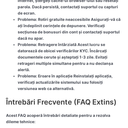
internet, ștergeți cache-ul browser-ului sau resetați
parola. Dacă persistă, contactați suportul cu capturi
de ecran.
Problema: Rotiri gratuite neaccesibile
Asigurați-vă că
ați îndeplinit cerințele de depunere. Verificați
secțiunea de bonusuri din cont și contactați suportul
dacă nu apar.
Problema: Retragere întârziată
Acest lucru se
datorează de obicei verificărilor KYC. Încărcați
documentele cerute și așteptați 1-3 zile. Evitați
retrageri multiple simultane pentru a nu declanșa
alertă.
Problema: Eroare în aplicație
Reinstalați aplicația,
verificați actualizările sistemului sau folosiți
versiunea web ca alternativă.
Întrebări Frecvente (FAQ Extins)
Acest FAQ acoperă întrebări detaliate pentru a rezolva
dileme tehnice: