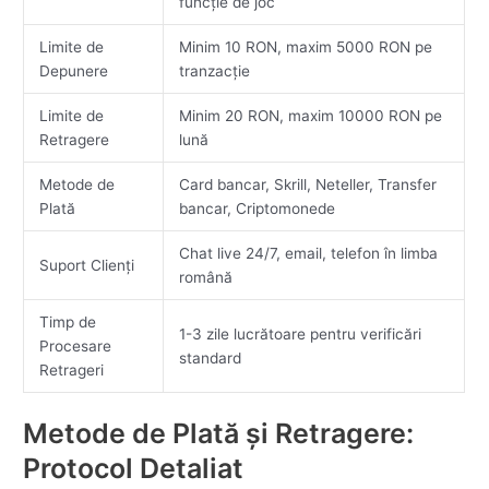
funcție de joc
Limite de
Minim 10 RON, maxim 5000 RON pe
Depunere
tranzacție
Limite de
Minim 20 RON, maxim 10000 RON pe
Retragere
lună
Metode de
Card bancar, Skrill, Neteller, Transfer
Plată
bancar, Criptomonede
Chat live 24/7, email, telefon în limba
Suport Clienți
română
Timp de
1-3 zile lucrătoare pentru verificări
Procesare
standard
Retrageri
Metode de Plată și Retragere:
Protocol Detaliat