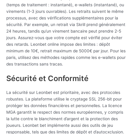
(temps de traitement : instantané), e-wallets (instantané), ou
virements (1-3 jours ouvrables). Les retraits suivent le même
processus, avec des vérifications supplémentaires pour la
sécurité. Par exemple, un retrait via Skrill prend généralement
24 heures, tandis qu’un virement bancaire peut prendre 2-5
jours. Assurez-vous que votre compte est vérifié pour éviter
des retards. Leonbet online impose des limites : dépôt
minimum de 10€, retrait maximum de 5000€ par jour. Pour les
paris, utilisez des méthodes rapides comme les e-wallets pour
des transactions sans tracas.
Sécurité et Conformité
La sécurité sur Leonbet est prioritaire, avec des protocoles
robustes. La plateforme utilise le cryptage SSL 256-bit pour
protéger les données financières et personnelles. La licence
MGA garantit le respect des normes européennes, y compris
la lutte contre le blanchiment d’argent et la protection des
joueurs. Leonbet bet implémente aussi des outils de jeu
responsable, tels que des limites de dépôt et d’autocxclusion.