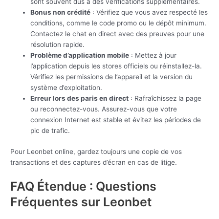
sont souvent dus à des vérifications supplémentaires.
Bonus non crédité
: Vérifiez que vous avez respecté les
conditions, comme le code promo ou le dépôt minimum.
Contactez le chat en direct avec des preuves pour une
résolution rapide.
Problème d’application mobile
: Mettez à jour
l’application depuis les stores officiels ou réinstallez-la.
Vérifiez les permissions de l’appareil et la version du
système d’exploitation.
Erreur lors des paris en direct
: Rafraîchissez la page
ou reconnectez-vous. Assurez-vous que votre
connexion Internet est stable et évitez les périodes de
pic de trafic.
Pour Leonbet online, gardez toujours une copie de vos
transactions et des captures d’écran en cas de litige.
FAQ Étendue : Questions
Fréquentes sur Leonbet