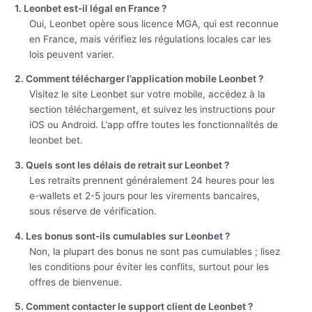
1. Leonbet est-il légal en France ?
Oui, Leonbet opère sous licence MGA, qui est reconnue
en France, mais vérifiez les régulations locales car les
lois peuvent varier.
2. Comment télécharger l’application mobile Leonbet ?
Visitez le site Leonbet sur votre mobile, accédez à la
section téléchargement, et suivez les instructions pour
iOS ou Android. L’app offre toutes les fonctionnalités de
leonbet bet.
3. Quels sont les délais de retrait sur Leonbet ?
Les retraits prennent généralement 24 heures pour les
e-wallets et 2-5 jours pour les virements bancaires,
sous réserve de vérification.
4. Les bonus sont-ils cumulables sur Leonbet ?
Non, la plupart des bonus ne sont pas cumulables ; lisez
les conditions pour éviter les conflits, surtout pour les
offres de bienvenue.
5. Comment contacter le support client de Leonbet ?