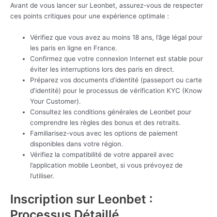
Avant de vous lancer sur Leonbet, assurez-vous de respecter
ces points critiques pour une expérience optimale :
Vérifiez que vous avez au moins 18 ans, l’âge légal pour
les paris en ligne en France.
Confirmez que votre connexion Internet est stable pour
éviter les interruptions lors des paris en direct.
Préparez vos documents d’identité (passeport ou carte
d’identité) pour le processus de vérification KYC (Know
Your Customer).
Consultez les conditions générales de Leonbet pour
comprendre les règles des bonus et des retraits.
Familiarisez-vous avec les options de paiement
disponibles dans votre région.
Vérifiez la compatibilité de votre appareil avec
l’application mobile Leonbet, si vous prévoyez de
l’utiliser.
Inscription sur Leonbet :
Processus Détaillé