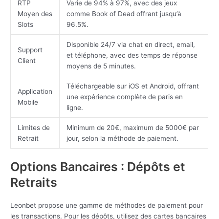
RTP
Varie de 94% à 97%, avec des jeux
Moyen des
comme Book of Dead offrant jusqu’à
Slots
96.5%.
Disponible 24/7 via chat en direct, email,
Support
et téléphone, avec des temps de réponse
Client
moyens de 5 minutes.
Téléchargeable sur iOS et Android, offrant
Application
une expérience complète de paris en
Mobile
ligne.
Limites de
Minimum de 20€, maximum de 5000€ par
Retrait
jour, selon la méthode de paiement.
Options Bancaires : Dépôts et
Retraits
Leonbet propose une gamme de méthodes de paiement pour
les transactions. Pour les dépôts, utilisez des cartes bancaires