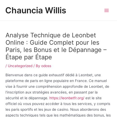
Skip
Post
MAI
Chauncia Willis
to
navigation
MEN
content
Analyse Technique de Leonbet
Online : Guide Complet pour les
Paris, les Bonus et le Dépannage –
Étape par Étape
/
Uncategorized
/ By
odoss
Bienvenue dans ce guide exhaustif dédié à Leonbet, une
plateforme de paris en ligne populaire en France. Ce manuel
vise à fournir une compréhension approfondie de Leonbet, de
l’inscription aux stratégies avancées, en passant par la
sécurité et le dépannage.
https://leonbetfr.org/
est le site
officiel où vous pouvez accéder à tous les services, y compris
les paris sportifs et les jeux de casino. Nous aborderons des
aspects techniques tels que les mathématiques des bonus, les