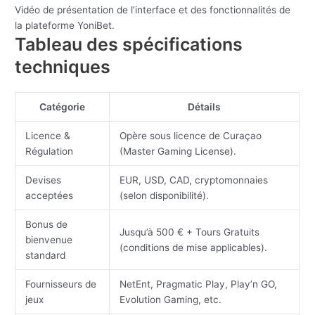
Vidéo de présentation de l’interface et des fonctionnalités de
la plateforme YoniBet.
Tableau des spécifications
techniques
Catégorie
Détails
Licence &
Opère sous licence de Curaçao
Régulation
(Master Gaming License).
Devises
EUR, USD, CAD, cryptomonnaies
acceptées
(selon disponibilité).
Bonus de
Jusqu’à 500 € + Tours Gratuits
bienvenue
(conditions de mise applicables).
standard
Fournisseurs de
NetEnt, Pragmatic Play, Play’n GO,
jeux
Evolution Gaming, etc.