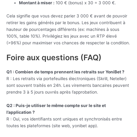
Montant à miser :
100 € (bonus) x 30 = 3 000 €.
Cela signifie que vous devez parier 3 000 € avant de pouvoir
retirer les gains générés par le bonus. Les jeux contribuent à
hauteur de pourcentages différents (ex: machines à sous
100%, table 10%). Privilégiez les jeux avec un RTP élevé
(>96%) pour maximiser vos chances de respecter la condition.
Foire aux questions (FAQ)
Q1 : Combien de temps prennent les retraits sur YoniBet ?
R : Les retraits via portefeuilles électroniques (Skrill, Neteller)
sont souvent traités en 24h. Les virements bancaires peuvent
prendre 3 à 5 jours ouvrés après l’approbation.
Q2 : Puis-je utiliser le même compte sur le site et
l’application ?
R : Oui, vos identifiants sont uniques et synchronisés entre
toutes les plateformes (site web, yonibet app).