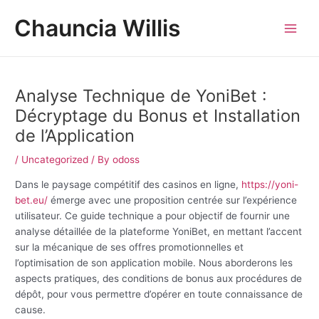
Skip
Post
MAI
Chauncia Willis
to
navigation
MEN
content
Analyse Technique de YoniBet :
Décryptage du Bonus et Installation
de l’Application
/
Uncategorized
/ By
odoss
Dans le paysage compétitif des casinos en ligne,
https://yoni-
bet.eu/
émerge avec une proposition centrée sur l’expérience
utilisateur. Ce guide technique a pour objectif de fournir une
analyse détaillée de la plateforme YoniBet, en mettant l’accent
sur la mécanique de ses offres promotionnelles et
l’optimisation de son application mobile. Nous aborderons les
aspects pratiques, des conditions de bonus aux procédures de
dépôt, pour vous permettre d’opérer en toute connaissance de
cause.