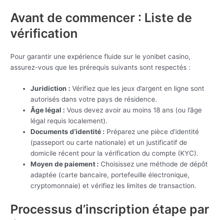
Avant de commencer : Liste de
vérification
Pour garantir une expérience fluide sur le yonibet casino,
assurez-vous que les prérequis suivants sont respectés :
Juridiction :
Vérifiez que les jeux d’argent en ligne sont
autorisés dans votre pays de résidence.
Âge légal :
Vous devez avoir au moins 18 ans (ou l’âge
légal requis localement).
Documents d’identité :
Préparez une pièce d’identité
(passeport ou carte nationale) et un justificatif de
domicile récent pour la vérification du compte (KYC).
Moyen de paiement :
Choisissez une méthode de dépôt
adaptée (carte bancaire, portefeuille électronique,
cryptomonnaie) et vérifiez les limites de transaction.
Processus d’inscription étape par