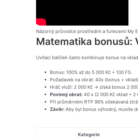
Názorný průvodce prostředím a funkcemi My E
Matematika bonusů: 
Uvítací balíček často kombinuje bonus na vklad 
Bonus: 100% až do 5 000 Kč + 100 FS.
Požadavek na obrat: 40x (bonus + vklad)
Hráč vloží: 2 000 Kč → získá bonus 2 0
Povinný obrat:
40 x (2 000 Kč vklad + 2
Při průměrném RTP 96% očekávaná ztrát
Závěr:
Aby byl bonus výhodný, musíte do
Kategorie