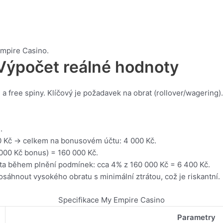
mpire Casino.
Výpočet reálné hodnoty
a free spiny. Klíčový je požadavek na obrat (rollover/wagering).
.
00 Kč → celkem na bonusovém účtu: 4 000 Kč.
 000 Kč bonus) = 160 000 Kč.
a během plnění podmínek: cca 4% z 160 000 Kč = 6 400 Kč.
sáhnout vysokého obratu s minimální ztrátou, což je riskantní.
Specifikace My Empire Casino
Parametry