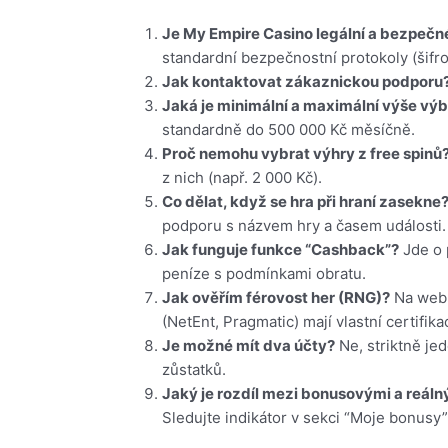
Je My Empire Casino legální a bezpečn
standardní bezpečnostní protokoly (šifrová
Jak kontaktovat zákaznickou podporu
Jaká je minimální a maximální výše vý
standardně do 500 000 Kč měsíčně.
Proč nemohu vybrat výhry z free spinů
z nich (např. 2 000 Kč).
Co dělat, když se hra při hraní zasekne
podporu s názvem hry a časem události.
Jak funguje funkce “Cashback”?
Jde o 
peníze s podmínkami obratu.
Jak ověřím férovost her (RNG)?
Na webu 
(NetEnt, Pragmatic) mají vlastní certifika
Je možné mít dva účty?
Ne, striktně je
zůstatků.
Jaký je rozdíl mezi bonusovými a reáln
Sledujte indikátor v sekci “Moje bonusy”