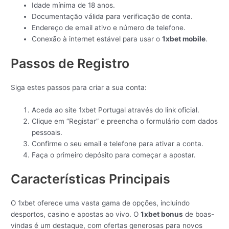
Idade mínima de 18 anos.
Documentação válida para verificação de conta.
Endereço de email ativo e número de telefone.
Conexão à internet estável para usar o
1xbet mobile
.
Passos de Registro
Siga estes passos para criar a sua conta:
Aceda ao site 1xbet Portugal através do link oficial.
Clique em “Registar” e preencha o formulário com dados
pessoais.
Confirme o seu email e telefone para ativar a conta.
Faça o primeiro depósito para começar a apostar.
Características Principais
O 1xbet oferece uma vasta gama de opções, incluindo
desportos, casino e apostas ao vivo. O
1xbet bonus
de boas-
vindas é um destaque, com ofertas generosas para novos