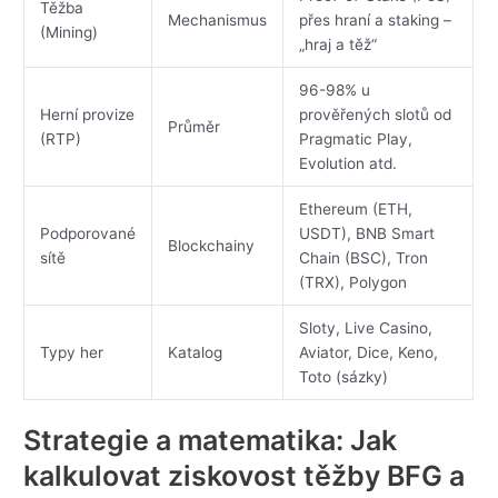
Těžba
Mechanismus
přes hraní a staking –
(Mining)
„hraj a těž“
96-98% u
Herní provize
prověřených slotů od
Průměr
(RTP)
Pragmatic Play,
Evolution atd.
Ethereum (ETH,
Podporované
USDT), BNB Smart
Blockchainy
sítě
Chain (BSC), Tron
(TRX), Polygon
Sloty, Live Casino,
Typy her
Katalog
Aviator, Dice, Keno,
Toto (sázky)
Strategie a matematika: Jak
kalkulovat ziskovost těžby BFG a