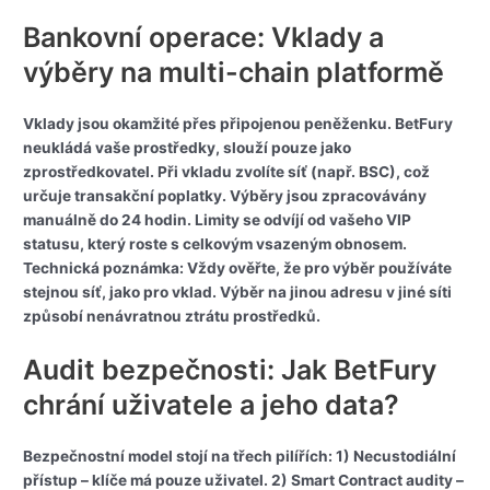
Bankovní operace: Vklady a
výběry na multi-chain platformě
Vklady jsou okamžité přes připojenou peněženku.
BetFury
neukládá vaše prostředky, slouží pouze jako
zprostředkovatel. Při vkladu zvolíte síť (např. BSC), což
určuje transakční poplatky. Výběry jsou zpracovávány
manuálně do 24 hodin. Limity se odvíjí od vašeho VIP
statusu, který roste s celkovým vsazeným obnosem.
Technická poznámka: Vždy ověřte, že pro výběr používáte
stejnou síť, jako pro vklad. Výběr na jinou adresu v jiné síti
způsobí nenávratnou ztrátu prostředků.
Audit bezpečnosti: Jak BetFury
chrání uživatele a jeho data?
Bezpečnostní model stojí na třech pilířích: 1)
Necustodiální
přístup
– klíče má pouze uživatel. 2)
Smart Contract audity
–