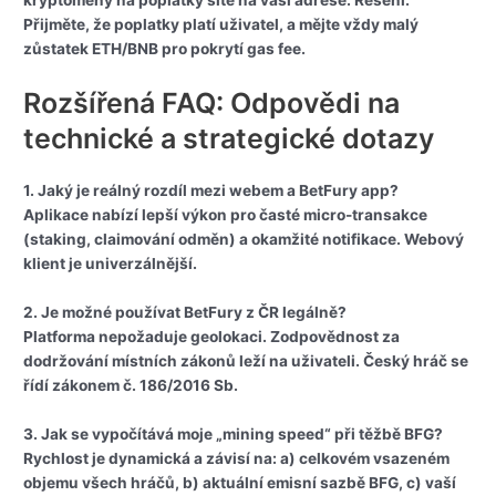
kryptoměny na poplatky sítě na vaší adrese. Řešení:
Přijměte, že poplatky platí uživatel, a mějte vždy malý
zůstatek ETH/BNB pro pokrytí gas fee.
Rozšířená FAQ: Odpovědi na
technické a strategické dotazy
1. Jaký je reálný rozdíl mezi webem a BetFury app?
Aplikace nabízí lepší výkon pro časté micro-transakce
(staking, claimování odměn) a okamžité notifikace. Webový
klient je univerzálnější.
2. Je možné používat BetFury z ČR legálně?
Platforma nepožaduje geolokaci. Zodpovědnost za
dodržování místních zákonů leží na uživateli. Český hráč se
řídí zákonem č. 186/2016 Sb.
3. Jak se vypočítává moje „mining speed“ při těžbě BFG?
Rychlost je dynamická a závisí na: a) celkovém vsazeném
objemu všech hráčů, b) aktuální emisní sazbě BFG, c) vaší