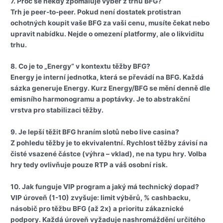
7. Proč se někdy zpomaluje výběr z trhu BFG?
Trh je peer-to-peer. Pokud není dostatek protistran
ochotných koupit vaše BFG za vaši cenu, musíte čekat nebo
upravit nabídku. Nejde o omezení platformy, ale o likviditu
trhu.
8. Co je to „Energy“ v kontextu těžby BFG?
Energy je interní jednotka, která se převádí na BFG. Každá
sázka generuje Energy. Kurz Energy/BFG se mění denně dle
emisního harmonogramu a poptávky. Je to abstrakční
vrstva pro stabilizaci těžby.
9. Je lepší těžit BFG hraním slotů nebo live casina?
Z pohledu těžby je to ekvivalentní. Rychlost těžby závisí na
čisté vsazené částce (výhra – vklad), ne na typu hry. Volba
hry tedy ovlivňuje pouze RTP a váš osobní risk.
10. Jak funguje VIP program a jaký má technický dopad?
VIP úroveň (1-10) zvyšuje: limit výběrů, % cashbacku,
násobič pro těžbu BFG (až 2x) a prioritu zákaznické
podpory. Každá úroveň vyžaduje nashromáždění určitého