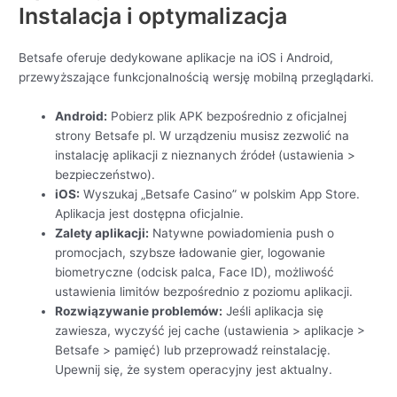
Instalacja i optymalizacja
Betsafe oferuje dedykowane aplikacje na iOS i Android,
przewyższające funkcjonalnością wersję mobilną przeglądarki.
Android:
Pobierz plik APK bezpośrednio z oficjalnej
strony Betsafe pl. W urządzeniu musisz zezwolić na
instalację aplikacji z nieznanych źródeł (ustawienia >
bezpieczeństwo).
iOS:
Wyszukaj „Betsafe Casino” w polskim App Store.
Aplikacja jest dostępna oficjalnie.
Zalety aplikacji:
Natywne powiadomienia push o
promocjach, szybsze ładowanie gier, logowanie
biometryczne (odcisk palca, Face ID), możliwość
ustawienia limitów bezpośrednio z poziomu aplikacji.
Rozwiązywanie problemów:
Jeśli aplikacja się
zawiesza, wyczyść jej cache (ustawienia > aplikacje >
Betsafe > pamięć) lub przeprowadź reinstalację.
Upewnij się, że system operacyjny jest aktualny.