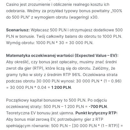
Casino jest zrozumienie i obliczenie realnego kosztu ich
odebrania. Weźmy za przykład typowy bonus powitalny „100%
do 500 PLN” z wymogiem obrotu (wagering) x30.
Scenariusz:
Wpłacasz 500 PLN i otrzymujesz dodatkowe 500
PLN w bonusie. Twój całkowity balans do obrotu to 1000 PLN.
Wymóg obrotu: 1000 PLN * 30 = 30 000 PLN.
Matematyka oczekiwanej wartości (Expected Value – EV):
Aby określić, czy bonus jest opłacalny, musimy znać średni
zwrot dla gier (RTP), które liczą się do obrotu. Załóżmy, że
gramy tylko w sloty z średnim RTP 96%. Oczekiwana strata
podczas obrotu 30 000 PLN wynosi: 30 000 PLN * (1 – 0.96)
= 30 000 PLN * 0.04 =
1 200 PLN
.
Początkowy kapitał bonusowy to 500 PLN. Po odjęciu
oczekiwanej straty: 500 PLN – 1 200 PLN =
-700 PLN
.
Teoretyczna EV bonusu jest ujemna.
Punkt krytyczny RTP:
Aby bonus miał zerową EV, potrzebujemy gier z RTP
spełniającym równanie: 500 PLN – [30 000 PLN * (1 – RTP)] =