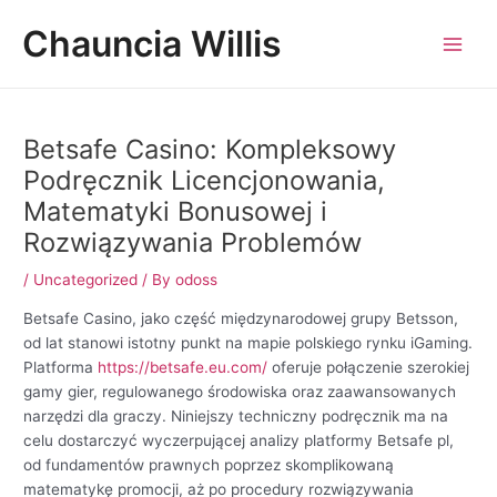
Skip
Post
MAI
Chauncia Willis
to
navigation
MEN
content
Betsafe Casino: Kompleksowy
Podręcznik Licencjonowania,
Matematyki Bonusowej i
Rozwiązywania Problemów
/
Uncategorized
/ By
odoss
Betsafe Casino, jako część międzynarodowej grupy Betsson,
od lat stanowi istotny punkt na mapie polskiego rynku iGaming.
Platforma
https://betsafe.eu.com/
oferuje połączenie szerokiej
gamy gier, regulowanego środowiska oraz zaawansowanych
narzędzi dla graczy. Niniejszy techniczny podręcznik ma na
celu dostarczyć wyczerpującej analizy platformy Betsafe pl,
od fundamentów prawnych poprzez skomplikowaną
matematykę promocji, aż po procedury rozwiązywania