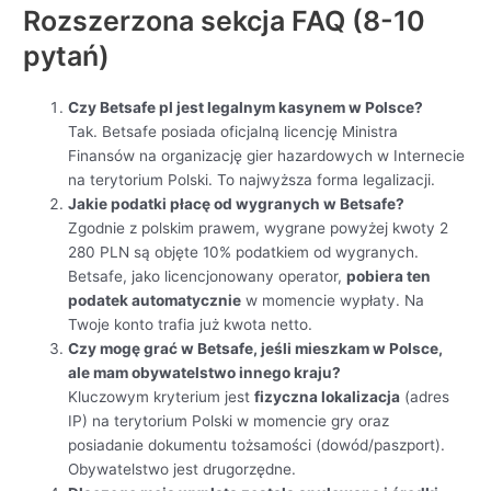
Rozszerzona sekcja FAQ (8-10
pytań)
Czy Betsafe pl jest legalnym kasynem w Polsce?
Tak. Betsafe posiada oficjalną licencję Ministra
Finansów na organizację gier hazardowych w Internecie
na terytorium Polski. To najwyższa forma legalizacji.
Jakie podatki płacę od wygranych w Betsafe?
Zgodnie z polskim prawem, wygrane powyżej kwoty 2
280 PLN są objęte 10% podatkiem od wygranych.
Betsafe, jako licencjonowany operator,
pobiera ten
podatek automatycznie
w momencie wypłaty. Na
Twoje konto trafia już kwota netto.
Czy mogę grać w Betsafe, jeśli mieszkam w Polsce,
ale mam obywatelstwo innego kraju?
Kluczowym kryterium jest
fizyczna lokalizacja
(adres
IP) na terytorium Polski w momencie gry oraz
posiadanie dokumentu tożsamości (dowód/paszport).
Obywatelstwo jest drugorzędne.