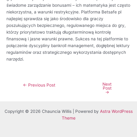
świadome zarządzanie bonusami – ich matematyka jest często
niekorzystna, a warunki restrykcyjne. Platforma Betsafe pl
najlepiej sprawdza się jako środowisko dla graczy
poszukujących bezpiecznego, regulowanego miejsca do gry,
którzy priorytetowo traktują długoterminową kontrolę
finansową i jasne warunki prawne. Sukces na tej platformie to
połączenie dyscypliny bankroll management, dogłębnej lektury
regulaminów oraz strategicznego wykorzystania dostępnych
narzędzi.
Next
←
Previous Post
Post
→
Copyright © 2026 Chauncia Willis | Powered by
Astra WordPress
Theme