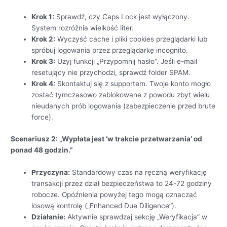
Krok 1:
Sprawdź, czy Caps Lock jest wyłączony.
System rozróżnia wielkość liter.
Krok 2:
Wyczyść cache i pliki cookies przeglądarki lub
spróbuj logowania przez przeglądarkę incognito.
Krok 3:
Użyj funkcji „Przypomnij hasło”. Jeśli e-mail
resetujący nie przychodzi, sprawdź folder SPAM.
Krok 4:
Skontaktuj się z supportem. Twoje konto mogło
zostać tymczasowo zablokowane z powodu zbyt wielu
nieudanych prób logowania (zabezpieczenie przed brute
force).
Scenariusz 2: „Wypłata jest ‘w trakcie przetwarzania’ od
ponad 48 godzin.”
Przyczyna:
Standardowy czas na ręczną weryfikację
transakcji przez dział bezpieczeństwa to 24-72 godziny
robocze. Opóźnienia powyżej tego mogą oznaczać
losową kontrolę („Enhanced Due Diligence”).
Działanie:
Aktywnie sprawdzaj sekcję „Weryfikacja” w