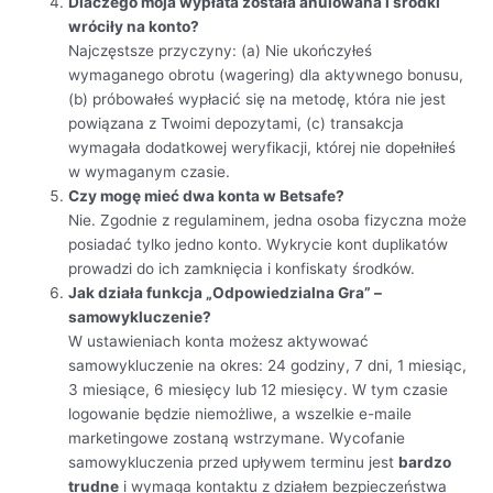
Dlaczego moja wypłata została anulowana i środki
wróciły na konto?
Najczęstsze przyczyny: (a) Nie ukończyłeś
wymaganego obrotu (wagering) dla aktywnego bonusu,
(b) próbowałeś wypłacić się na metodę, która nie jest
powiązana z Twoimi depozytami, (c) transakcja
wymagała dodatkowej weryfikacji, której nie dopełniłeś
w wymaganym czasie.
Czy mogę mieć dwa konta w Betsafe?
Nie. Zgodnie z regulaminem, jedna osoba fizyczna może
posiadać tylko jedno konto. Wykrycie kont duplikatów
prowadzi do ich zamknięcia i konfiskaty środków.
Jak działa funkcja „Odpowiedzialna Gra” –
samowykluczenie?
W ustawieniach konta możesz aktywować
samowykluczenie na okres: 24 godziny, 7 dni, 1 miesiąc,
3 miesiące, 6 miesięcy lub 12 miesięcy. W tym czasie
logowanie będzie niemożliwe, a wszelkie e-maile
marketingowe zostaną wstrzymane. Wycofanie
samowykluczenia przed upływem terminu jest
bardzo
trudne
i wymaga kontaktu z działem bezpieczeństwa