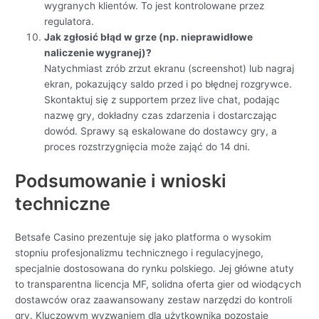
wygranych klientów. To jest kontrolowane przez
regulatora.
Jak zgłosić błąd w grze (np. nieprawidłowe
naliczenie wygranej)?
Natychmiast zrób zrzut ekranu (screenshot) lub nagraj
ekran, pokazujący saldo przed i po błędnej rozgrywce.
Skontaktuj się z supportem przez live chat, podając
nazwę gry, dokładny czas zdarzenia i dostarczając
dowód. Sprawy są eskalowane do dostawcy gry, a
proces rozstrzygnięcia może zająć do 14 dni.
Podsumowanie i wnioski
techniczne
Betsafe Casino prezentuje się jako platforma o wysokim
stopniu profesjonalizmu technicznego i regulacyjnego,
specjalnie dostosowana do rynku polskiego. Jej główne atuty
to transparentna licencja MF, solidna oferta gier od wiodących
dostawców oraz zaawansowany zestaw narzędzi do kontroli
gry. Kluczowym wyzwaniem dla użytkownika pozostaje