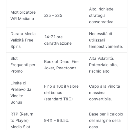
Alto, richiede
Moltiplicatore
x25 – x35
strategia
WR Mediano
conservativa.
Durata Media
Necessità di
24-72 ore
Validità Free
utilizzarli
dall’attivazione
Spins
tempestivamente.
Slot
Alta Volatilità.
Book of Dead, Fire
Frequenti per
Potenziale alto,
Joker, Reactoonz
Promo
rischio alto.
Limite di
Fino a 10x il valore
Capp alla vincita
Prelievo da
del bonus
massima
Vincite
(standard T&C)
convertibile.
Bonus
RTP (Return
Base per il calcolo
to Player)
94% – 96.5%
del margine della
Medio Slot
casa.