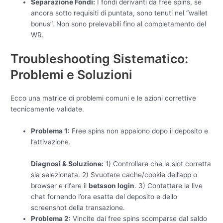
Separazione Fondi:
I fondi derivanti da free spins, se
ancora sotto requisiti di puntata, sono tenuti nel “wallet
bonus”. Non sono prelevabili fino al completamento del
WR.
Troubleshooting Sistematico:
Problemi e Soluzioni
Ecco una matrice di problemi comuni e le azioni correttive
tecnicamente validate.
Problema 1:
Free spins non appaiono dopo il deposito e
l’attivazione.
Diagnosi & Soluzione:
1) Controllare che la slot corretta
sia selezionata. 2) Svuotare cache/cookie dell’app o
browser e rifare il
betsson login
. 3) Contattare la live
chat fornendo l’ora esatta del deposito e dello
screenshot della transazione.
Problema 2:
Vincite dai free spins scomparse dal saldo