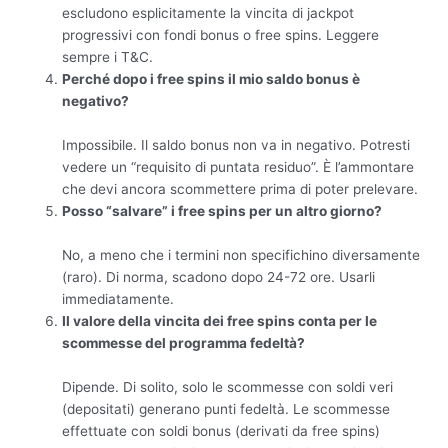
escludono esplicitamente la vincita di jackpot
progressivi con fondi bonus o free spins. Leggere
sempre i T&C.
Perché dopo i free spins il mio saldo bonus è
negativo?
Impossibile. Il saldo bonus non va in negativo. Potresti
vedere un “requisito di puntata residuo”. È l’ammontare
che devi ancora scommettere prima di poter prelevare.
Posso “salvare” i free spins per un altro giorno?
No, a meno che i termini non specifichino diversamente
(raro). Di norma, scadono dopo 24-72 ore. Usarli
immediatamente.
Il valore della vincita dei free spins conta per le
scommesse del programma fedeltà?
Dipende. Di solito, solo le scommesse con soldi veri
(depositati) generano punti fedeltà. Le scommesse
effettuate con soldi bonus (derivati da free spins)