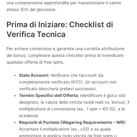
una comprensione approfondita per massimizzare il valore
atteso (EV) del giocatore.
Prima di Iniziare: Checklist di
Verifica Tecnica
Per evitare contenziosi e garantire una corretta attribuzione
dei bonus, completare questa checklist prima di rivendicare
qualsiasi offerta di free spins.
Stato Account:
Verificare che l’account sia
completamente verificato (KYC). Un account non
verificato bloccherà prelievi successivi.
Termini Specifici dell’Offerta:
Identificare il gioco slot
designato, la valuta della vincita (soldi reali vs. bonus), il
moltiplicatore di conversione (es., 1 spin = €0.10), e la
scadenza.
Requisiti di Puntata (Wagering Requirements – WR):
Accertare il moltiplicatore (es., x35) e su quale
ammontare si applica (solo vincita da free spins o