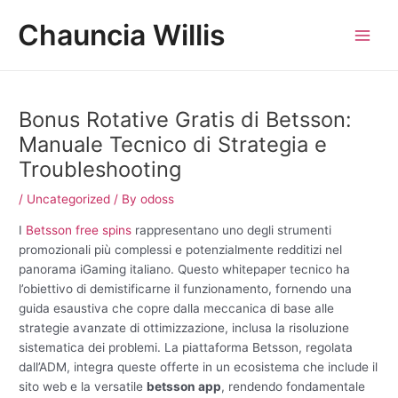
Skip
Post
MAI
Chauncia Willis
to
navigation
MEN
content
Bonus Rotative Gratis di Betsson:
Manuale Tecnico di Strategia e
Troubleshooting
/
Uncategorized
/ By
odoss
I
Betsson free spins
rappresentano uno degli strumenti
promozionali più complessi e potenzialmente redditizi nel
panorama iGaming italiano. Questo whitepaper tecnico ha
l’obiettivo di demistificarne il funzionamento, fornendo una
guida esaustiva che copre dalla meccanica di base alle
strategie avanzate di ottimizzazione, inclusa la risoluzione
sistematica dei problemi. La piattaforma Betsson, regolata
dall’ADM, integra queste offerte in un ecosistema che include il
sito web e la versatile
betsson app
, rendendo fondamentale