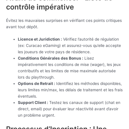
contrôle impérative
Évitez les mauvaises surprises en vérifiant ces points critiques
avant tout dépôt.
Licence et Juridiction :
Vérifiez l’autorité de régulation
(ex: Curacao eGaming) et assurez-vous qu’elle accepte
les joueurs de votre pays de résidence.
Conditions Générales des Bonus :
Lisez
impérativement les conditions de mise (wager), les jeux
contributifs et les limites de mise maximale autorisée
lors du playthrough.
Options de Retrait :
Identifiez les méthodes disponibles,
leurs limites min/max, les délais de traitement et les frais
éventuels.
Support Client :
Testez les canaux de support (chat en
direct, email) pour évaluer leur réactivité avant d’avoir
un problème urgent.
Processus d’Inscription : Une