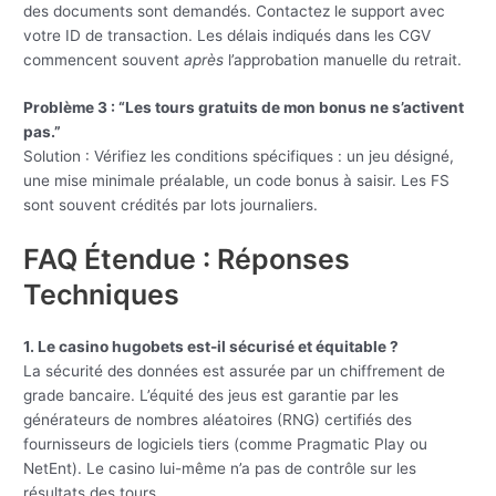
des documents sont demandés. Contactez le support avec
votre ID de transaction. Les délais indiqués dans les CGV
commencent souvent
après
l’approbation manuelle du retrait.
Problème 3 : “Les tours gratuits de mon bonus ne s’activent
pas.”
Solution : Vérifiez les conditions spécifiques : un jeu désigné,
une mise minimale préalable, un code bonus à saisir. Les FS
sont souvent crédités par lots journaliers.
FAQ Étendue : Réponses
Techniques
1. Le casino hugobets est-il sécurisé et équitable ?
La sécurité des données est assurée par un chiffrement de
grade bancaire. L’équité des jeus est garantie par les
générateurs de nombres aléatoires (RNG) certifiés des
fournisseurs de logiciels tiers (comme Pragmatic Play ou
NetEnt). Le casino lui-même n’a pas de contrôle sur les
résultats des tours.