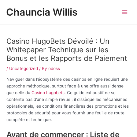
Skip
Post
MAI
Chauncia Willis
to
navigation
MEN
content
Casino HugoBets Dévoilé : Un
Whitepaper Technique sur les
Bonus et les Rapports de Paiement
/
Uncategorized
/ By
odoss
Naviguer dans l’écosystème des casinos en ligne requiert une
approche méthodique, surtout face à une offre aussi dense
que celle du
Casino hugobets
. Ce guide exhaustif ne se
contente pas d’une simple revue ; il dissèque les mécanismes
opérationnels, les conditions financières des promotions et les
protocoles de sécurité pour vous fournir une feuille de route
complète et technique.
Avant de commencer : Liste de