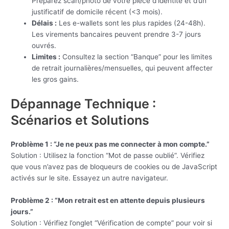
Préparez scan/photo de votre pièce d’identité et d’un
justificatif de domicile récent (<3 mois).
Délais :
Les e-wallets sont les plus rapides (24-48h).
Les virements bancaires peuvent prendre 3-7 jours
ouvrés.
Limites :
Consultez la section “Banque” pour les limites
de retrait journalières/mensuelles, qui peuvent affecter
les gros gains.
Dépannage Technique :
Scénarios et Solutions
Problème 1 : “Je ne peux pas me connecter à mon compte.”
Solution : Utilisez la fonction “Mot de passe oublié”. Vérifiez
que vous n’avez pas de bloqueurs de cookies ou de JavaScript
activés sur le site. Essayez un autre navigateur.
Problème 2 : “Mon retrait est en attente depuis plusieurs
jours.”
Solution : Vérifiez l’onglet “Vérification de compte” pour voir si