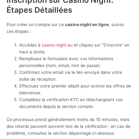
Étapes Détaillées
Pour créer un compte sur ce
casino night en ligne
, suivez
ces étapes :
Accédez à
casino-night.eu
et cliquez sur “S’inscrire” en
haut à droite.
Remplissez le formulaire avec vos informations
personnelles (nom, email, mot de passe).
Confirmez votre email via le lien envoyé dans votre
boîte de réception.
Effectuez votre premier dépôt pour activer les offres de
bienvenue.
Complétez la vérification KYC en téléchargeant vos
documents depuis la section compte.
Ce processus prend généralement moins de 10 minutes, mais
des retards peuvent survenir lors de la vérification ; en cas de
problème, consultez la section dépannage ci-dessous.