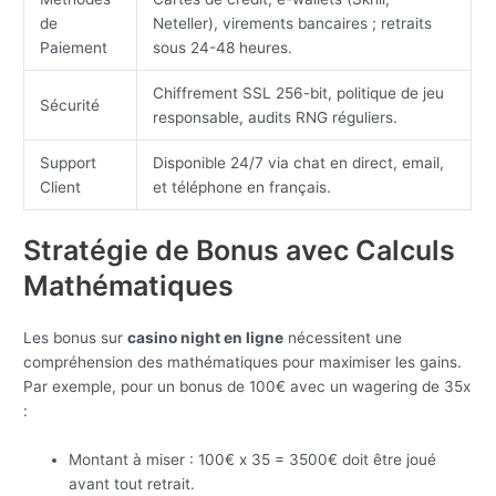
de
Neteller), virements bancaires ; retraits
Paiement
sous 24-48 heures.
Chiffrement SSL 256-bit, politique de jeu
Sécurité
responsable, audits RNG réguliers.
Support
Disponible 24/7 via chat en direct, email,
Client
et téléphone en français.
Stratégie de Bonus avec Calculs
Mathématiques
Les bonus sur
casino night en ligne
nécessitent une
compréhension des mathématiques pour maximiser les gains.
Par exemple, pour un bonus de 100€ avec un wagering de 35x
:
Montant à miser : 100€ x 35 = 3500€ doit être joué
avant tout retrait.