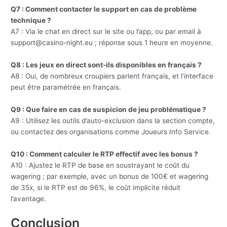
Q7 : Comment contacter le support en cas de problème
technique ?
A7 : Via le chat en direct sur le site ou l’app, ou par email à
support@casino-night.eu ; réponse sous 1 heure en moyenne.
Q8 : Les jeux en direct sont-ils disponibles en français ?
A8 : Oui, de nombreux croupiers parlent français, et l’interface
peut être paramétrée en français.
Q9 : Que faire en cas de suspicion de jeu problématique ?
A9 : Utilisez les outils d’auto-exclusion dans la section compte,
ou contactez des organisations comme Joueurs Info Service.
Q10 : Comment calculer le RTP effectif avec les bonus ?
A10 : Ajustez le RTP de base en soustrayant le coût du
wagering ; par exemple, avec un bonus de 100€ et wagering
de 35x, si le RTP est de 96%, le coût implicite réduit
l’avantage.
Conclusion