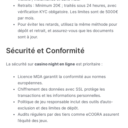
Retraits : Minimum 20€ ; traités sous 24 heures, avec
vérification KYC obligatoire. Les limites sont de 5000€
par mois.
Pour éviter les retards, utilisez la même méthode pour
dépôt et retrait, et assurez-vous que les documents
sont à jour.
Sécurité et Conformité
La sécurité sur
casino night en ligne
est prioritaire :
Licence MGA garantit la conformité aux normes
européennes.
Chiffrement des données avec SSL protège les
transactions et les informations personnelles.
Politique de jeu responsable inclut des outils d’auto-
exclusion et des limites de dépôt.
Audits réguliers par des tiers comme eCOGRA assurent
l’équité des jeux.