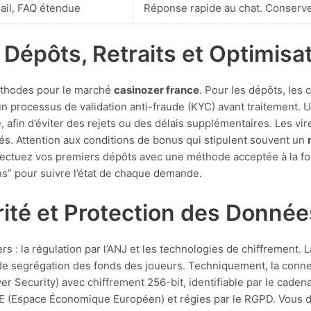
mail, FAQ étendue
Réponse rapide au chat. Conservez 
: Dépôts, Retraits et Optimisa
éthodes pour le marché
casinozer france
. Pour les dépôts, les c
 un processus de validation anti-fraude (KYC) avant traitement. U
, afin d’éviter des rejets ou des délais supplémentaires. Les vi
és. Attention aux conditions de bonus qui stipulent souvent un
ectuez vos premiers dépôts avec une méthode acceptée à la fois p
ns” pour suivre l’état de chaque demande.
rité et Protection des Donnée
s : la régulation par l’ANJ et les technologies de chiffrement. L
 de segrégation des fonds des joueurs. Techniquement, la connex
r Security) avec chiffrement 256-bit, identifiable par le caden
 (Espace Économique Européen) et régies par le RGPD. Vous disp