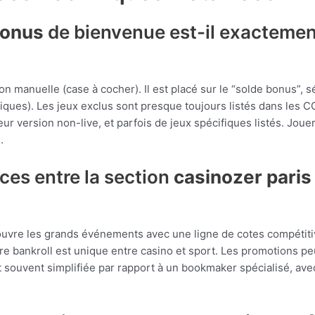
bonus
de bienvenue est-il exactement
ion manuelle (case à cocher). Il est placé sur le “solde bonus”, 
ues). Les jeux exclus sont presque toujours listés dans les CGU
leur version non-live, et parfois de jeux spécifiques listés. Jou
.
nces entre la section
casinozer paris 
 couvre les grands événements avec une ligne de cotes compétiti
re bankroll est unique entre casino et sport. Les promotions peuv
est souvent simplifiée par rapport à un bookmaker spécialisé, a