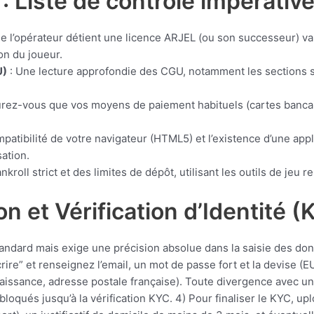
 Liste de contrôle impérativ
e l’opérateur détient une licence ARJEL (ou son successeur) va
ion du joueur.
U)
: Une lecture approfondie des CGU, notamment les sections sur l
rez-vous que vos moyens de paiement habituels (cartes bancair
ompatibilité de votre navigateur (HTML5) et l’existence d’une app
sation.
nkroll strict et des limites de dépôt, utilisant les outils de jeu 
n et Vérification d’Identité 
standard mais exige une précision absolue dans la saisie des don
crire” et renseignez l’email, un mot de passe fort et la devise (E
sance, adresse postale française). Toute divergence avec une pi
 bloqués jusqu’à la vérification KYC. 4) Pour finaliser le KYC, u