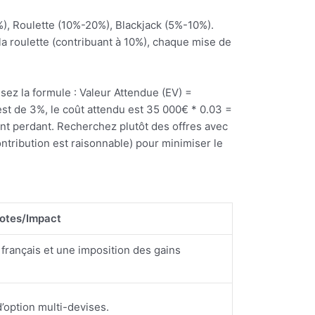
), Roulette (10%-20%), Blackjack (5%-10%).
la roulette (contribuant à 10%), chaque mise de
lisez la formule : Valeur Attendue (EV) =
est de 3%, le coût attendu est 35 000€ * 0.03 =
ent perdant. Recherchez plutôt des offres avec
ontribution est raisonnable) pour minimiser le
otes/Impact
re français et une imposition des gains
’option multi-devises.