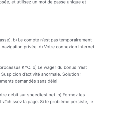
osée, et utilisez un mot de passe unique et
 casse). b) Le compte n’est pas temporairement
n navigation privée. d) Votre connexion Internet
 processus KYC. b) Le wager du bonus n’est
 Suspicion d’activité anormale. Solution :
cuments demandés sans délai.
tre débit sur speedtest.net. b) Fermez les
aîchissez la page. Si le problème persiste, le