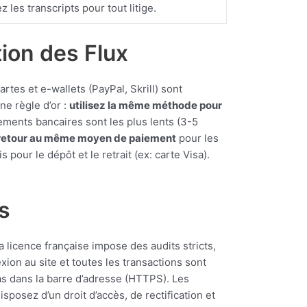
les transcripts pour tout litige.
tion des Flux
artes et e-wallets (PayPal, Skrill) sont
ne règle d’or :
utilisez la même méthode pour
rements bancaires sont les plus lents (3-5
retour au même moyen de paiement
pour les
our le dépôt et le retrait (ex: carte Visa).
s
a licence française impose des audits stricts,
ion au site et toutes les transactions sont
as dans la barre d’adresse (HTTPS). Les
osez d’un droit d’accès, de rectification et