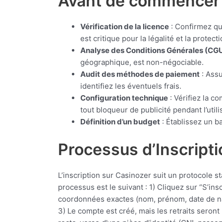
Avant de commencer :
Vérification de la licence
: Confirmez qu
est critique pour la légalité et la protect
Analyse des Conditions Générales (CG
géographique, est non-négociable.
Audit des méthodes de paiement
: Assu
identifiez les éventuels frais.
Configuration technique
: Vérifiez la c
tout bloqueur de publicité pendant l’utili
Définition d’un budget
: Établissez un ba
Processus d’Inscriptio
L’inscription sur Casinozer suit un protocole 
processus est le suivant : 1) Cliquez sur “S’ins
coordonnées exactes (nom, prénom, date de nais
3) Le compte est créé, mais les retraits seront