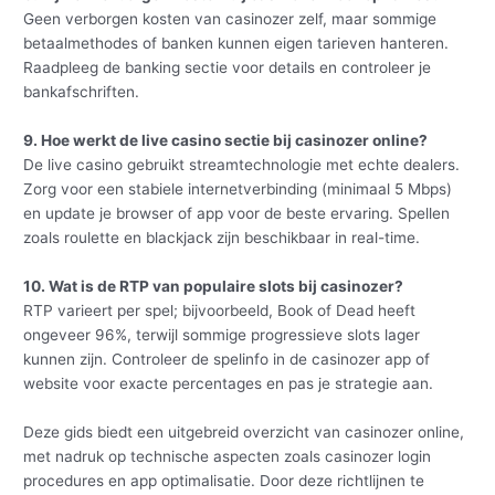
Geen verborgen kosten van casinozer zelf, maar sommige
betaalmethodes of banken kunnen eigen tarieven hanteren.
Raadpleeg de banking sectie voor details en controleer je
bankafschriften.
9. Hoe werkt de live casino sectie bij casinozer online?
De live casino gebruikt streamtechnologie met echte dealers.
Zorg voor een stabiele internetverbinding (minimaal 5 Mbps)
en update je browser of app voor de beste ervaring. Spellen
zoals roulette en blackjack zijn beschikbaar in real-time.
10. Wat is de RTP van populaire slots bij casinozer?
RTP varieert per spel; bijvoorbeeld, Book of Dead heeft
ongeveer 96%, terwijl sommige progressieve slots lager
kunnen zijn. Controleer de spelinfo in de casinozer app of
website voor exacte percentages en pas je strategie aan.
Deze gids biedt een uitgebreid overzicht van casinozer online,
met nadruk op technische aspecten zoals casinozer login
procedures en app optimalisatie. Door deze richtlijnen te