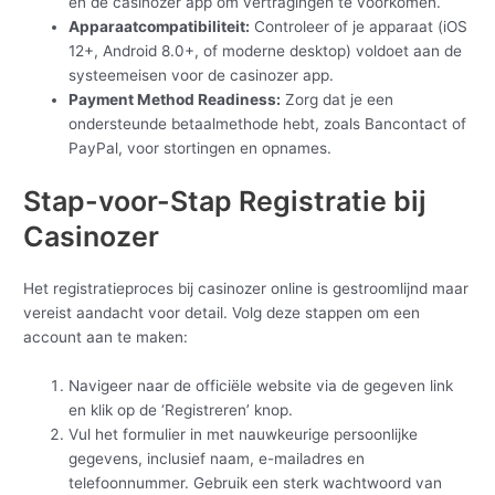
en de casinozer app om vertragingen te voorkomen.
Apparaatcompatibiliteit:
Controleer of je apparaat (iOS
12+, Android 8.0+, of moderne desktop) voldoet aan de
systeemeisen voor de casinozer app.
Payment Method Readiness:
Zorg dat je een
ondersteunde betaalmethode hebt, zoals Bancontact of
PayPal, voor stortingen en opnames.
Stap-voor-Stap Registratie bij
Casinozer
Het registratieproces bij casinozer online is gestroomlijnd maar
vereist aandacht voor detail. Volg deze stappen om een
account aan te maken:
Navigeer naar de officiële website via de gegeven link
en klik op de ‘Registreren’ knop.
Vul het formulier in met nauwkeurige persoonlijke
gegevens, inclusief naam, e-mailadres en
telefoonnummer. Gebruik een sterk wachtwoord van