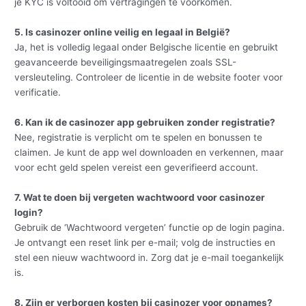
je KYC is voltooid om vertragingen te voorkomen.
5. Is casinozer online veilig en legaal in België?
Ja, het is volledig legaal onder Belgische licentie en gebruikt
geavanceerde beveiligingsmaatregelen zoals SSL-
versleuteling. Controleer de licentie in de website footer voor
verificatie.
6. Kan ik de casinozer app gebruiken zonder registratie?
Nee, registratie is verplicht om te spelen en bonussen te
claimen. Je kunt de app wel downloaden en verkennen, maar
voor echt geld spelen vereist een geverifieerd account.
7. Wat te doen bij vergeten wachtwoord voor casinozer
login?
Gebruik de ‘Wachtwoord vergeten’ functie op de login pagina.
Je ontvangt een reset link per e-mail; volg de instructies en
stel een nieuw wachtwoord in. Zorg dat je e-mail toegankelijk
is.
8. Zijn er verborgen kosten bij casinozer voor opnames?