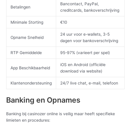
Bancontact, PayPal,
Betalingen
creditcards, bankoverschrijving
Minimale Storting
€10
24 uur voor e-wallets, 3-5
Opname Snelheid
dagen voor bankoverschrijving
RTP Gemiddelde
95-97% (varieert per spel)
iOS en Android (officiële
App Beschikbaarheid
download via website)
Klantenondersteuning
24/7 live chat, e-mail, telefoon
Banking en Opnames
Banking bij casinozer online is veilig maar heeft specifieke
limieten en procedures: