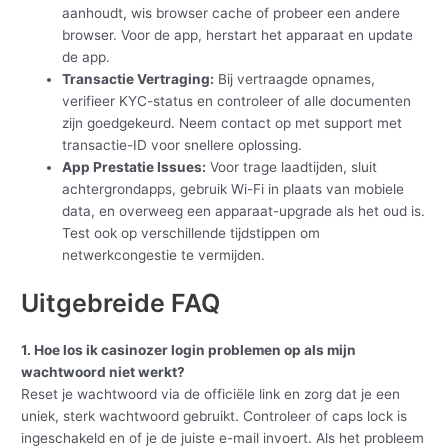
aanhoudt, wis browser cache of probeer een andere
browser. Voor de app, herstart het apparaat en update
de app.
Transactie Vertraging:
Bij vertraagde opnames,
verifieer KYC-status en controleer of alle documenten
zijn goedgekeurd. Neem contact op met support met
transactie-ID voor snellere oplossing.
App Prestatie Issues:
Voor trage laadtijden, sluit
achtergrondapps, gebruik Wi-Fi in plaats van mobiele
data, en overweeg een apparaat-upgrade als het oud is.
Test ook op verschillende tijdstippen om
netwerkcongestie te vermijden.
Uitgebreide FAQ
1. Hoe los ik casinozer login problemen op als mijn
wachtwoord niet werkt?
Reset je wachtwoord via de officiële link en zorg dat je een
uniek, sterk wachtwoord gebruikt. Controleer of caps lock is
ingeschakeld en of je de juiste e-mail invoert. Als het probleem