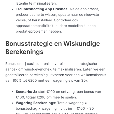
latentie te minimaliseren.
Troubleshooting App Crashes:
Als de app crasht,
probeer cache te wissen, update naar de nieuwste
versie, of herinstalleer. Controleer ook
apparaatcompatibiliteit; oudere modellen kunnen
prestatieproblemen hebben.
Bonusstrategie en Wiskundige
Berekenings
Bonussen bij casinozer online vereisen een strategische
aanpak om winstgevendheid te maximaliseren. Laten we een
gedetailleerde berekening uitvoeren voor een welkomstbonus
van 100% tot €200 met een wagering eis van 30x:
Scenario:
Je stort €100 en ontvangt een bonus van
€100, totaal €200 om mee te spelen.
Wagering Berekenings:
Totale wagering =
bonusbedrag × wagering multiplier = €100 × 30 =
€3.000. Dit betekent dat je €3.000 moet inzetten