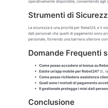
operativamente disponibile, consentendo agli uten
Strumenti di Sicurezz
La sicurezza è una priorità per Rebet24, e il s
dati personali che quelli di pagamento sono prot
personale, fornendo una barriera ulteriore cont
Domande Frequenti s
Come posso accedere ai bonus su Reb
Esiste un’app mobile per Rebet24?
Sì, l
Come posso richiedere assistenza clien
Quali sono i metodi di pagamento accet
Il gestionale protegge i miei dati person
Conclusione