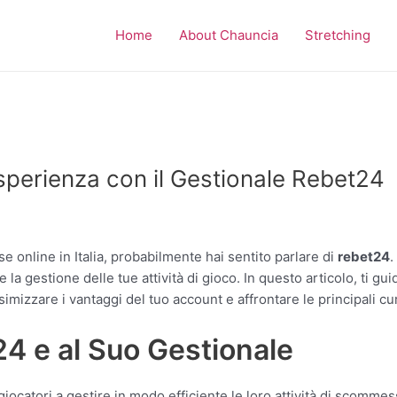
Home
About Chauncia
Stretching
sperienza con il Gestionale Rebet24
 online in Italia, probabilmente hai sentito parlare di
rebet24
.
la gestione delle tue attività di gioco. In questo articolo, ti gui
izzare i vantaggi del tuo account e affrontare le principali curi
4 e al Suo Gestionale
iocatori a gestire in modo efficiente le loro attività di scommes