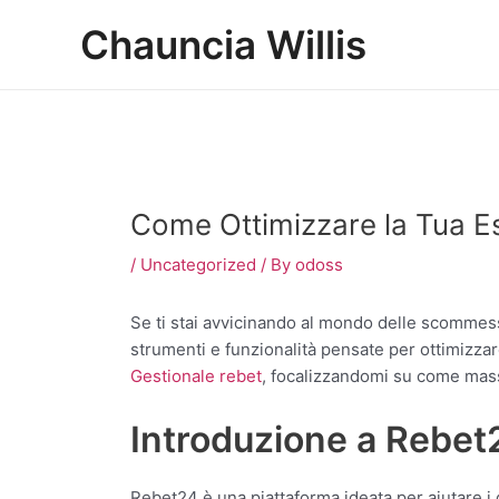
Skip
Post
Chauncia Willis
to
navigation
content
Come Ottimizzare la Tua E
/
Uncategorized
/ By
odoss
Se ti stai avvicinando al mondo delle scommesse
strumenti e funzionalità pensate per ottimizzare 
Gestionale rebet
, focalizzandomi su come massim
Introduzione a Rebet2
Rebet24 è una piattaforma ideata per aiutare i g