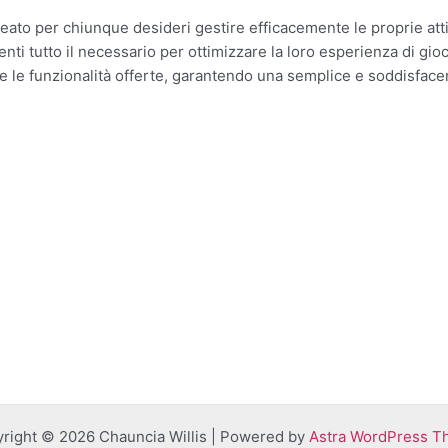
eato per chiunque desideri gestire efficacemente le proprie att
enti tutto il necessario per ottimizzare la loro esperienza di gioco
te le funzionalità offerte, garantendo una semplice e soddisfacen
right © 2026 Chauncia Willis | Powered by
Astra WordPress 