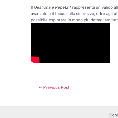
Il
Gestionale Rebet24
rappresenta un valido all
avanzate e il focus sulla sicurezza, offre agli ut
possibile esplorare in modo più dettagliato tut
←
Previous Post
Copy