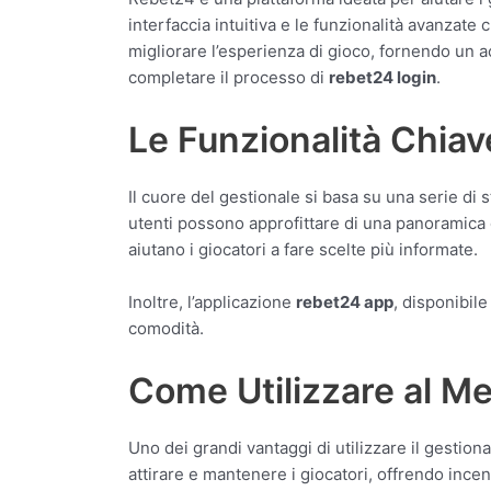
interfaccia intuitiva e le funzionalità avanzate
migliorare l’esperienza di gioco, fornendo un 
completare il processo di
rebet24 login
.
Le Funzionalità Chiav
Il cuore del gestionale si basa su una serie di
utenti possono approfittare di una panoramica de
aiutano i giocatori a fare scelte più informate.
Inoltre, l’applicazione
rebet24 app
, disponibil
comodità.
Come Utilizzare al Me
Uno dei grandi vantaggi di utilizzare il gestion
attirare e mantenere i giocatori, offrendo inc