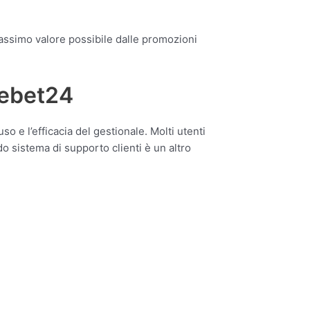
 massimo valore possibile dalle promozioni
Rebet24
o e l’efficacia del gestionale. Molti utenti
do sistema di supporto clienti è un altro