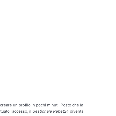
 creare un profilo in pochi minuti. Posto che la
tuato l’accesso, il
Gestionale Rebet24
diventa