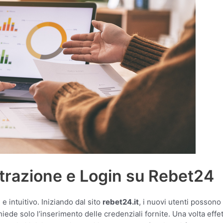
strazione e Login su Rebet24
 intuitivo. Iniziando dal sito
rebet24.it
, i nuovi utenti possono
hiede solo l’inserimento delle credenziali fornite. Una volta effet