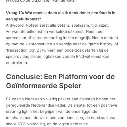
invloed op de uitkomsten van de RNG.
Vraag 10: Wat moet ik doen als ik denk dat er een fout is in
een speluitkomst?
Antwoord: Noteer eerst alle details: spelnaam, tijd, inzet,
verwachte uitkomst en werkelijke uitkomst. Neem een
screenshot of screenrecording indien mogelijk. Neem contact
op met de klantenservice en verwijs naar de ‘game history’ of
‘transaction log’. Zij kunnen een onderzoek starten bij de
spelprovider, die de logboeken van de RNG-uitkomst kan
controleren.
Conclusie: Een Platform voor de
Geïnformeerde Speler
B7 casino biedt een volledig pakket aan diensten binnen het
gereguleerde Nederlandse kader. De sleutel tot een positieve
ervaring ligt in het begrijpen van de onderliggende
mechanismen: de wiskunde van bonussen, de noodzaak van
snelle KYC-voltooiing, en de logica achter de