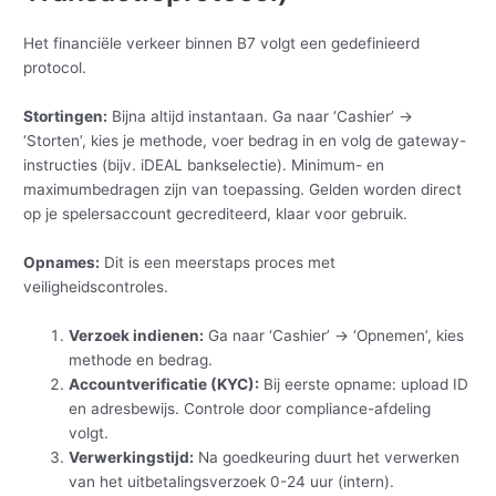
Het financiële verkeer binnen B7 volgt een gedefinieerd
protocol.
Stortingen:
Bijna altijd instantaan. Ga naar ‘Cashier’ →
‘Storten’, kies je methode, voer bedrag in en volg de gateway-
instructies (bijv. iDEAL bankselectie). Minimum- en
maximumbedragen zijn van toepassing. Gelden worden direct
op je spelersaccount gecrediteerd, klaar voor gebruik.
Opnames:
Dit is een meerstaps proces met
veiligheidscontroles.
Verzoek indienen:
Ga naar ‘Cashier’ → ‘Opnemen’, kies
methode en bedrag.
Accountverificatie (KYC):
Bij eerste opname: upload ID
en adresbewijs. Controle door compliance-afdeling
volgt.
Verwerkingstijd:
Na goedkeuring duurt het verwerken
van het uitbetalingsverzoek 0-24 uur (intern).