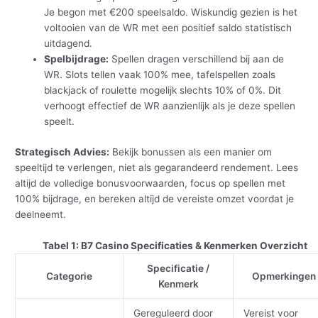
Je begon met €200 speelsaldo. Wiskundig gezien is het
voltooien van de WR met een positief saldo statistisch
uitdagend.
Spelbijdrage:
Spellen dragen verschillend bij aan de
WR. Slots tellen vaak 100% mee, tafelspellen zoals
blackjack of roulette mogelijk slechts 10% of 0%. Dit
verhoogt effectief de WR aanzienlijk als je deze spellen
speelt.
Strategisch Advies:
Bekijk bonussen als een manier om
speeltijd te verlengen, niet als gegarandeerd rendement. Lees
altijd de volledige bonusvoorwaarden, focus op spellen met
100% bijdrage, en bereken altijd de vereiste omzet voordat je
deelneemt.
Tabel 1: B7 Casino Specificaties & Kenmerken Overzicht
Specificatie /
Categorie
Opmerkingen
Kenmerk
Gereguleerd door
Vereist voor