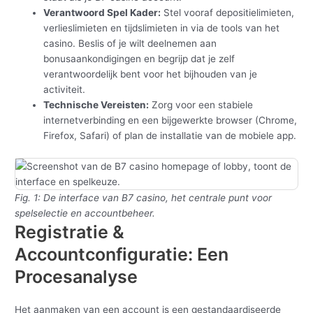
Verantwoord Spel Kader:
Stel vooraf depositielimieten,
verlieslimieten en tijdslimieten in via de tools van het
casino. Beslis of je wilt deelnemen aan
bonusaankondigingen en begrijp dat je zelf
verantwoordelijk bent voor het bijhouden van je
activiteit.
Technische Vereisten:
Zorg voor een stabiele
internetverbinding en een bijgewerkte browser (Chrome,
Firefox, Safari) of plan de installatie van de mobiele app.
Fig. 1: De interface van B7 casino, het centrale punt voor
spelselectie en accountbeheer.
Registratie &
Accountconfiguratie: Een
Procesanalyse
Het aanmaken van een account is een gestandaardiseerde