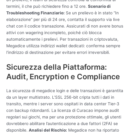
termini, il che può richiedere fino a 12 ore.
Scenario di
Troubleshooting Finanziario:
Se un prelievo è in stato “In
elaborazione” per più di 24 ore, contatta il supporto via live
chat con il codice transazione. Assicurati di non avere bonus
attivi con wagering incompleto, poiché ciò blocca
automaticamente i prelievi. Per transazioni in criptovaluta,
Megadice utilizza indirizzi wallet dedicati: conferma sempre
l’indirizzo di destinazione per evitare errori irreversibili.
Sicurezza della Piattaforma:
Audit, Encryption e Compliance
La sicurezza di megadice login e delle transazioni è garantita
da un layer multistrato. L’SSL 256-bit cripta tutti i dati in
transito, mentre i server sono ospitati in data center Tier-3
con backup ridondanti. La licenza di Curacao impone audit
regolari sui giochi, ma per una protezione ottimale, gli utenti
dovrebbero abilitare l’autenticazione a due fattori (2FA) se
disponibile.
Analisi del Rischio:
Megadice non ha riportato