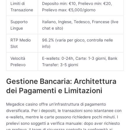
Limiti di
Deposito min: €10, Prelievo min: €20,
Transazione
Prelievo max: €5,000/giorno
Supporto
Italiano, Inglese, Tedesco, Francese (live
Lingue
chat e sito)
RTP Medio
96.2% (varia per gioco, controlla nelle
Slot
info)
Velocità
E-wallets: 0-24h, Carte: 1-3 giorni, Bank
Prelievo
Transfer: 3-5 giorni
Gestione Bancaria: Architettura
dei Pagamenti e Limitazioni
Megadice casino offre un’infrastruttura di pagamento
diversificata. Per i depositi, le transazioni sono istantanee con
e-wallets, mentre le carte possono richiedere pochi minuti. I
prelievi sono soggetti a verifica manuale: dopo aver richiesto
un prelievo, il team di sicurezza controlla la conformità ai