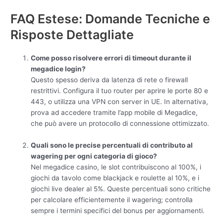
FAQ Estese: Domande Tecniche e
Risposte Dettagliate
Come posso risolvere errori di timeout durante il
megadice login?
Questo spesso deriva da latenza di rete o firewall
restrittivi. Configura il tuo router per aprire le porte 80 e
443, o utilizza una VPN con server in UE. In alternativa,
prova ad accedere tramite l’app mobile di Megadice,
che può avere un protocollo di connessione ottimizzato.
Quali sono le precise percentuali di contributo al
wagering per ogni categoria di gioco?
Nel megadice casino, le slot contribuiscono al 100%, i
giochi da tavolo come blackjack e roulette al 10%, e i
giochi live dealer al 5%. Queste percentuali sono critiche
per calcolare efficientemente il wagering; controlla
sempre i termini specifici del bonus per aggiornamenti.