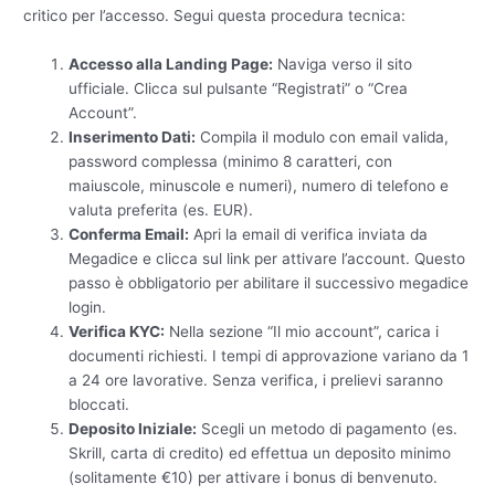
critico per l’accesso. Segui questa procedura tecnica:
Accesso alla Landing Page:
Naviga verso il sito
ufficiale. Clicca sul pulsante “Registrati” o “Crea
Account”.
Inserimento Dati:
Compila il modulo con email valida,
password complessa (minimo 8 caratteri, con
maiuscole, minuscole e numeri), numero di telefono e
valuta preferita (es. EUR).
Conferma Email:
Apri la email di verifica inviata da
Megadice e clicca sul link per attivare l’account. Questo
passo è obbligatorio per abilitare il successivo megadice
login.
Verifica KYC:
Nella sezione “Il mio account”, carica i
documenti richiesti. I tempi di approvazione variano da 1
a 24 ore lavorative. Senza verifica, i prelievi saranno
bloccati.
Deposito Iniziale:
Scegli un metodo di pagamento (es.
Skrill, carta di credito) ed effettua un deposito minimo
(solitamente €10) per attivare i bonus di benvenuto.