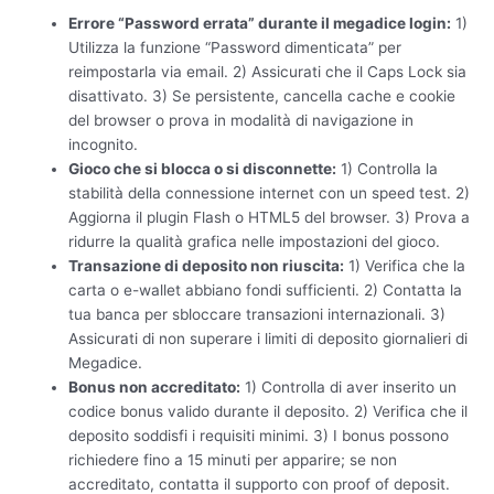
Errore “Password errata” durante il megadice login:
1)
Utilizza la funzione “Password dimenticata” per
reimpostarla via email. 2) Assicurati che il Caps Lock sia
disattivato. 3) Se persistente, cancella cache e cookie
del browser o prova in modalità di navigazione in
incognito.
Gioco che si blocca o si disconnette:
1) Controlla la
stabilità della connessione internet con un speed test. 2)
Aggiorna il plugin Flash o HTML5 del browser. 3) Prova a
ridurre la qualità grafica nelle impostazioni del gioco.
Transazione di deposito non riuscita:
1) Verifica che la
carta o e-wallet abbiano fondi sufficienti. 2) Contatta la
tua banca per sbloccare transazioni internazionali. 3)
Assicurati di non superare i limiti di deposito giornalieri di
Megadice.
Bonus non accreditato:
1) Controlla di aver inserito un
codice bonus valido durante il deposito. 2) Verifica che il
deposito soddisfi i requisiti minimi. 3) I bonus possono
richiedere fino a 15 minuti per apparire; se non
accreditato, contatta il supporto con proof of deposit.