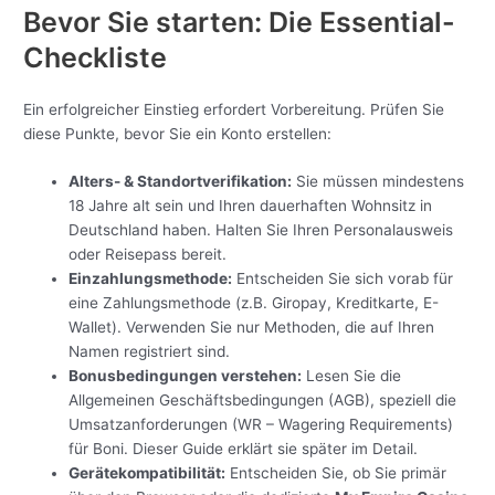
Bevor Sie starten: Die Essential-
Checkliste
Ein erfolgreicher Einstieg erfordert Vorbereitung. Prüfen Sie
diese Punkte, bevor Sie ein Konto erstellen:
Alters- & Standortverifikation:
Sie müssen mindestens
18 Jahre alt sein und Ihren dauerhaften Wohnsitz in
Deutschland haben. Halten Sie Ihren Personalausweis
oder Reisepass bereit.
Einzahlungsmethode:
Entscheiden Sie sich vorab für
eine Zahlungsmethode (z.B. Giropay, Kreditkarte, E-
Wallet). Verwenden Sie nur Methoden, die auf Ihren
Namen registriert sind.
Bonusbedingungen verstehen:
Lesen Sie die
Allgemeinen Geschäftsbedingungen (AGB), speziell die
Umsatzanforderungen (WR – Wagering Requirements)
für Boni. Dieser Guide erklärt sie später im Detail.
Gerätekompatibilität:
Entscheiden Sie, ob Sie primär