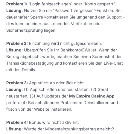
Problem 1:
“Login fehlgeschlagen” oder “Konto gesperrt”.
Lösung:
Nutzen Sie die “Passwort vergessen”-Funktion. Bei
dauerhafter Sperre kontaktieren Sie umgehend den Support –
dies kann an einer ausstehenden Verifikation oder
Sicherheitsprüfung liegen.
Problem 2:
Einzahlung wird nicht gutgeschrieben.
Lösung:
Überprüfen Sie Ihr Bankkonto/EWallet. Wenn der
Betrag abgebucht wurde, machen Sie einen Screenshot der
Transaktionsbestätigung und kontaktieren Sie den Live-Chat
mit den Details.
Problem 3:
App stürzt ab oder lädt nicht.
Lösung:
(1) App schließen und neu starten. (2) Gerät
neustarten. (3) Auf Updates der
My Empire Casino App
prüfen. (4) Bei anhaltenden Problemen: Deinstallieren und
frisch von der Website installieren.
Problem 4:
Bonus wird nicht aktiviert.
Lösung:
Wurde der Mindesteinzahlungsbetrag erreicht?