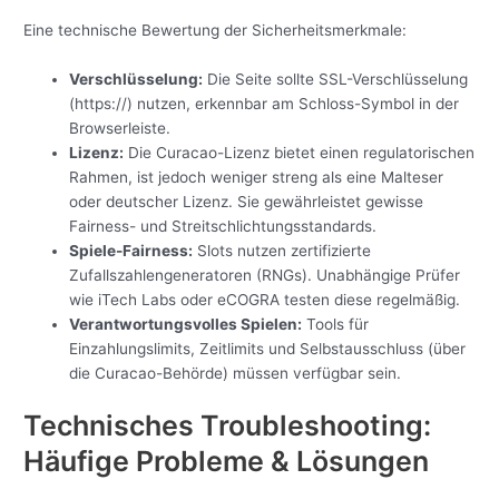
Eine technische Bewertung der Sicherheitsmerkmale:
Verschlüsselung:
Die Seite sollte SSL-Verschlüsselung
(https://) nutzen, erkennbar am Schloss-Symbol in der
Browserleiste.
Lizenz:
Die Curacao-Lizenz bietet einen regulatorischen
Rahmen, ist jedoch weniger streng als eine Malteser
oder deutscher Lizenz. Sie gewährleistet gewisse
Fairness- und Streitschlichtungsstandards.
Spiele-Fairness:
Slots nutzen zertifizierte
Zufallszahlengeneratoren (RNGs). Unabhängige Prüfer
wie iTech Labs oder eCOGRA testen diese regelmäßig.
Verantwortungsvolles Spielen:
Tools für
Einzahlungslimits, Zeitlimits und Selbstausschluss (über
die Curacao-Behörde) müssen verfügbar sein.
Technisches Troubleshooting:
Häufige Probleme & Lösungen