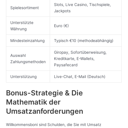
Slots, Live Casino, Tischspiele,
Spielesortiment
Jackpots
Unterstützte
Euro (€)
Währung
Mindesteinzahlung
Typisch €10 (methodeabhängig)
Giropay, Sofortüberweisung,
Auswahl
Kreditkarte, E-Wallets,
Zahlungsmethoden
Paysafecard
Unterstützung
Live-Chat, E-Mail (Deutsch)
Bonus-Strategie & Die
Mathematik der
Umsatzanforderungen
Willkommensboni sind Schulden, die Sie mit Umsatz