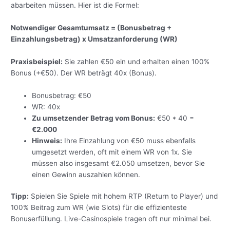
abarbeiten müssen. Hier ist die Formel:
Notwendiger Gesamtumsatz = (Bonusbetrag +
Einzahlungsbetrag) x Umsatzanforderung (WR)
Praxisbeispiel:
Sie zahlen €50 ein und erhalten einen 100%
Bonus (+€50). Der WR beträgt 40x (Bonus).
Bonusbetrag: €50
WR: 40x
Zu umsetzender Betrag vom Bonus:
€50 * 40 =
€2.000
Hinweis:
Ihre Einzahlung von €50 muss ebenfalls
umgesetzt werden, oft mit einem WR von 1x. Sie
müssen also insgesamt €2.050 umsetzen, bevor Sie
einen Gewinn auszahlen können.
Tipp:
Spielen Sie Spiele mit hohem RTP (Return to Player) und
100% Beitrag zum WR (wie Slots) für die effizienteste
Bonuserfüllung. Live-Casinospiele tragen oft nur minimal bei.