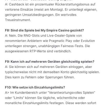
A: Cashback ist ein prozentualer Rückerstattungsbonus auf
verlorene Einsätze (meist am Montag). Er unterliegt eigenen,
geringeren Umsatzbedingungen. Ein wertvolles
Treueinstrument.
F8: Sind die Spiele bei My Empire Casino gezinkt?
A: Nein. Die RNG-Slots und Live-Dealer-Spiele von
renommierten Anbietern wie Pragmatic Play oder Evolution
unterliegen strengen, unabhängigen Fairness-Tests. Die
ausgewiesenen RTP-Werte sind verbindlich.
F9: Kann ich auf mehreren Geräten gleichzeitig spielen?
A: Sie können sich auf mehreren Geräten einloggen, aber
typischerweise nicht mit demselben Konto gleichzeitig spielen.
Dies kann zu Fehlern oder Sperrungen führen.
F10: Wie setze ich Einzahlungslimits?
A> Im Kundenbereich unter “Verantwortungsvolles Spielen”
oder “Limits” können Sie tägliche, wöchentliche oder
monatliche Einzahlungslimits festlegen. Diese werden sofort