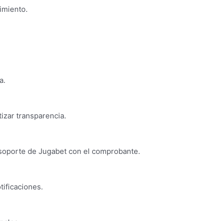
imiento.
a.
izar transparencia.
al soporte de Jugabet con el comprobante.
ificaciones.