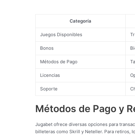
Categoría
Juegos Disponibles
Tr
Bonos
Bi
Métodos de Pago
Ta
Licencias
Op
Soporte
Ch
Métodos de Pago y Re
Jugabet ofrece diversas opciones para transacc
billeteras como Skrill y Neteller. Para retiro