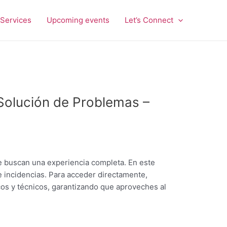
Services
Upcoming events
Let’s Connect
Solución de Problemas –
e buscan una experiencia completa. En este
e incidencias. Para acceder directamente,
cos y técnicos, garantizando que aproveches al