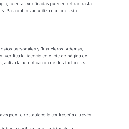
plo, cuentas verificadas pueden retirar hasta
 Para optimizar, utiliza opciones sin
r datos personales y financieros. Además,
 Verifica la licencia en el pie de página del
 activa la autenticación de dos factores si
navegador o restablece la contraseña a través
deben a verificaciones adicionales o