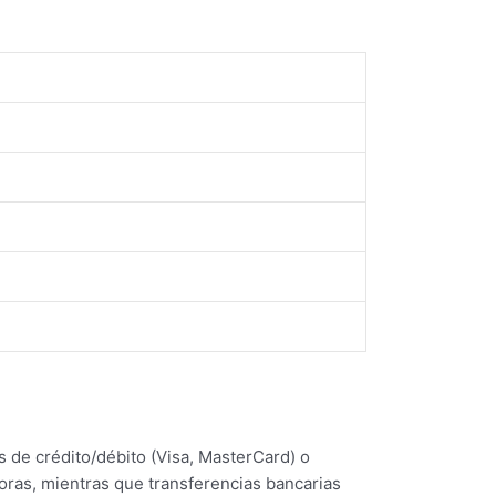
s de crédito/débito (Visa, MasterCard) o
horas, mientras que transferencias bancarias