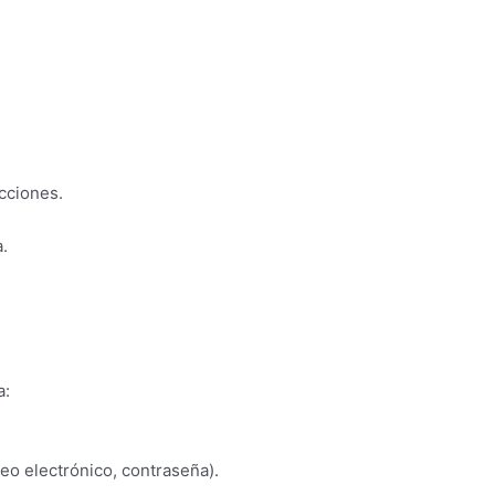
cciones.
.
a:
eo electrónico, contraseña).