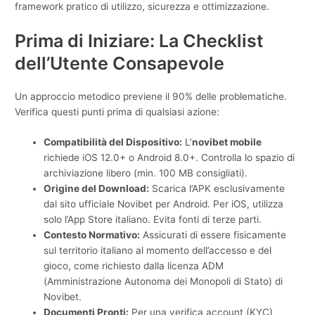
framework pratico di utilizzo, sicurezza e ottimizzazione.
Prima di Iniziare: La Checklist
dell’Utente Consapevole
Un approccio metodico previene il 90% delle problematiche.
Verifica questi punti prima di qualsiasi azione:
Compatibilità del Dispositivo:
L’
novibet mobile
richiede iOS 12.0+ o Android 8.0+. Controlla lo spazio di
archiviazione libero (min. 100 MB consigliati).
Origine del Download:
Scarica l’APK esclusivamente
dal sito ufficiale Novibet per Android. Per iOS, utilizza
solo l’App Store italiano. Evita fonti di terze parti.
Contesto Normativo:
Assicurati di essere fisicamente
sul territorio italiano al momento dell’accesso e del
gioco, come richiesto dalla licenza ADM
(Amministrazione Autonoma dei Monopoli di Stato) di
Novibet.
Documenti Pronti:
Per una verifica account (KYC)