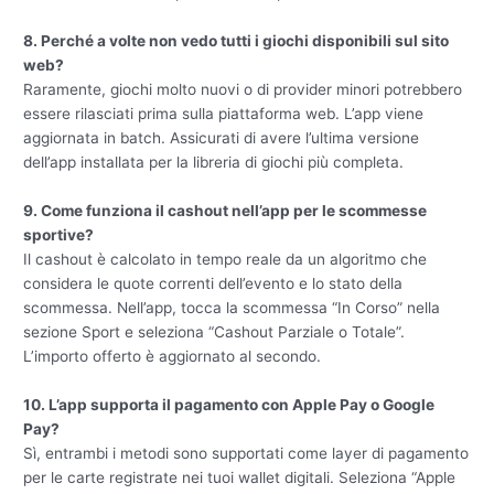
8. Perché a volte non vedo tutti i giochi disponibili sul sito
web?
Raramente, giochi molto nuovi o di provider minori potrebbero
essere rilasciati prima sulla piattaforma web. L’app viene
aggiornata in batch. Assicurati di avere l’ultima versione
dell’app installata per la libreria di giochi più completa.
9. Come funziona il cashout nell’app per le scommesse
sportive?
Il cashout è calcolato in tempo reale da un algoritmo che
considera le quote correnti dell’evento e lo stato della
scommessa. Nell’app, tocca la scommessa “In Corso” nella
sezione Sport e seleziona “Cashout Parziale o Totale”.
L’importo offerto è aggiornato al secondo.
10. L’app supporta il pagamento con Apple Pay o Google
Pay?
Sì, entrambi i metodi sono supportati come layer di pagamento
per le carte registrate nei tuoi wallet digitali. Seleziona “Apple