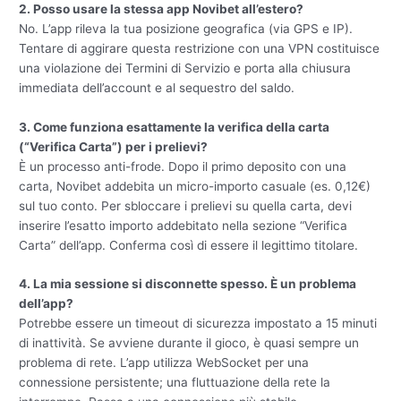
2. Posso usare la stessa app Novibet all’estero?
No. L’app rileva la tua posizione geografica (via GPS e IP).
Tentare di aggirare questa restrizione con una VPN costituisce
una violazione dei Termini di Servizio e porta alla chiusura
immediata dell’account e al sequestro del saldo.
3. Come funziona esattamente la verifica della carta
(“Verifica Carta”) per i prelievi?
È un processo anti-frode. Dopo il primo deposito con una
carta, Novibet addebita un micro-importo casuale (es. 0,12€)
sul tuo conto. Per sbloccare i prelievi su quella carta, devi
inserire l’esatto importo addebitato nella sezione “Verifica
Carta” dell’app. Conferma così di essere il legittimo titolare.
4. La mia sessione si disconnette spesso. È un problema
dell’app?
Potrebbe essere un timeout di sicurezza impostato a 15 minuti
di inattività. Se avviene durante il gioco, è quasi sempre un
problema di rete. L’app utilizza WebSocket per una
connessione persistente; una fluttuazione della rete la