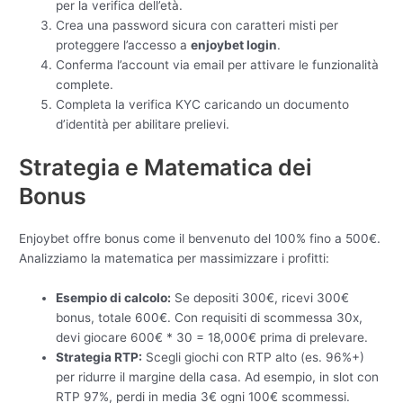
per la verifica dell’età.
Crea una password sicura con caratteri misti per
proteggere l’accesso a
enjoybet login
.
Conferma l’account via email per attivare le funzionalità
complete.
Completa la verifica KYC caricando un documento
d’identità per abilitare prelievi.
Strategia e Matematica dei
Bonus
Enjoybet offre bonus come il benvenuto del 100% fino a 500€.
Analizziamo la matematica per massimizzare i profitti:
Esempio di calcolo:
Se depositi 300€, ricevi 300€
bonus, totale 600€. Con requisiti di scommessa 30x,
devi giocare 600€ * 30 = 18,000€ prima di prelevare.
Strategia RTP:
Scegli giochi con RTP alto (es. 96%+)
per ridurre il margine della casa. Ad esempio, in slot con
RTP 97%, perdi in media 3€ ogni 100€ scommessi.