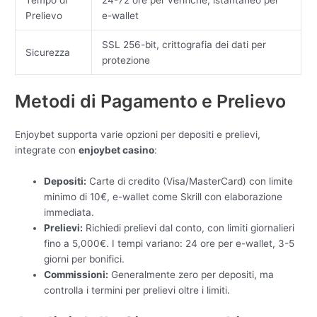
Tempo di
24-72 ore per verifiche, istantaneo per
Prelievo
e-wallet
SSL 256-bit, crittografia dei dati per
Sicurezza
protezione
Metodi di Pagamento e Prelievo
Enjoybet supporta varie opzioni per depositi e prelievi,
integrate con
enjoybet casino
:
Depositi:
Carte di credito (Visa/MasterCard) con limite
minimo di 10€, e-wallet come Skrill con elaborazione
immediata.
Prelievi:
Richiedi prelievi dal conto, con limiti giornalieri
fino a 5,000€. I tempi variano: 24 ore per e-wallet, 3-5
giorni per bonifici.
Commissioni:
Generalmente zero per depositi, ma
controlla i termini per prelievi oltre i limiti.