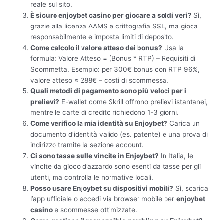
reale sul sito.
È sicuro
enjoybet casino
per giocare a soldi veri?
Sì,
grazie alla licenza AAMS e crittografia SSL, ma gioca
responsabilmente e imposta limiti di deposito.
Come calcolo il valore atteso dei bonus?
Usa la
formula: Valore Atteso = (Bonus * RTP) – Requisiti di
Scommetta. Esempio: per 300€ bonus con RTP 96%,
valore atteso ≈ 288€ – costi di scommessa.
Quali metodi di pagamento sono più veloci per i
prelievi?
E-wallet come Skrill offrono prelievi istantanei,
mentre le carte di credito richiedono 1-3 giorni.
Come verifico la mia identità su Enjoybet?
Carica un
documento d’identità valido (es. patente) e una prova di
indirizzo tramite la sezione account.
Ci sono tasse sulle vincite in Enjoybet?
In Italia, le
vincite da gioco d’azzardo sono esenti da tasse per gli
utenti, ma controlla le normative locali.
Posso usare Enjoybet su dispositivi mobili?
Sì, scarica
l’app ufficiale o accedi via browser mobile per
enjoybet
casino
e scommesse ottimizzate.