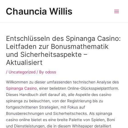
Skip
Post
MAI
Chauncia Willis
to
navigation
MEN
content
Entschlüsseln des Spinanga Casino:
Leitfaden zur Bonusmathematik
und Sicherheitsaspekte –
Aktualisiert
/
Uncategorized
/ By
odoss
Willkommen zu dieser umfassenden technischen Analyse des
Spinanga Casino
, einer beliebten Online-Glücksspielplattform.
Dieses Handbuch zielt darauf ab, alle Aspekte des casino
spinanga zu beleuchten, von der Registrierung bis zu
fortgeschrittenen Strategien, mit Fokus auf
Bonusberechnungen und Sicherheitschecks. Als spinanga
casino online bietet es eine breite Palette von Spielen, Boni
und Dienstleistungen, die in diesem Whitepaper detailliert