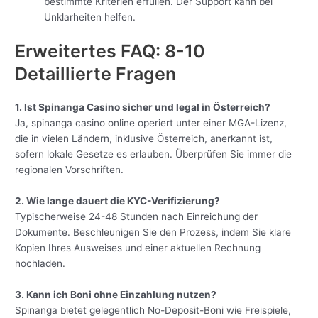
bestimmte Kriterien erfüllen. Der Support kann bei
Unklarheiten helfen.
Erweitertes FAQ: 8-10
Detaillierte Fragen
1. Ist Spinanga Casino sicher und legal in Österreich?
Ja, spinanga casino online operiert unter einer MGA-Lizenz,
die in vielen Ländern, inklusive Österreich, anerkannt ist,
sofern lokale Gesetze es erlauben. Überprüfen Sie immer die
regionalen Vorschriften.
2. Wie lange dauert die KYC-Verifizierung?
Typischerweise 24-48 Stunden nach Einreichung der
Dokumente. Beschleunigen Sie den Prozess, indem Sie klare
Kopien Ihres Ausweises und einer aktuellen Rechnung
hochladen.
3. Kann ich Boni ohne Einzahlung nutzen?
Spinanga bietet gelegentlich No-Deposit-Boni wie Freispiele,