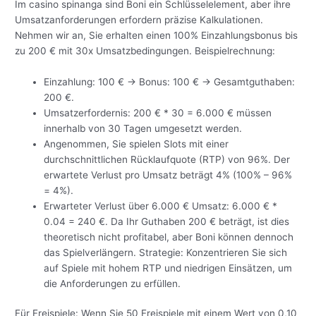
Im casino spinanga sind Boni ein Schlüsselelement, aber ihre
Umsatzanforderungen erfordern präzise Kalkulationen.
Nehmen wir an, Sie erhalten einen 100% Einzahlungsbonus bis
zu 200 € mit 30x Umsatzbedingungen. Beispielrechnung:
Einzahlung: 100 € → Bonus: 100 € → Gesamtguthaben:
200 €.
Umsatzerfordernis: 200 € * 30 = 6.000 € müssen
innerhalb von 30 Tagen umgesetzt werden.
Angenommen, Sie spielen Slots mit einer
durchschnittlichen Rücklaufquote (RTP) von 96%. Der
erwartete Verlust pro Umsatz beträgt 4% (100% – 96%
= 4%).
Erwarteter Verlust über 6.000 € Umsatz: 6.000 € *
0.04 = 240 €. Da Ihr Guthaben 200 € beträgt, ist dies
theoretisch nicht profitabel, aber Boni können dennoch
das Spielverlängern. Strategie: Konzentrieren Sie sich
auf Spiele mit hohem RTP und niedrigen Einsätzen, um
die Anforderungen zu erfüllen.
Für Freispiele: Wenn Sie 50 Freispiele mit einem Wert von 0,10