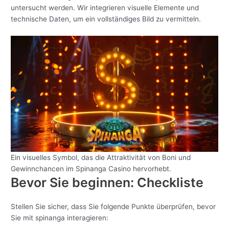
untersucht werden. Wir integrieren visuelle Elemente und
technische Daten, um ein vollständiges Bild zu vermitteln.
Ein visuelles Symbol, das die Attraktivität von Boni und
Gewinnchancen im Spinanga Casino hervorhebt.
Bevor Sie beginnen: Checkliste
Stellen Sie sicher, dass Sie folgende Punkte überprüfen, bevor
Sie mit spinanga interagieren: