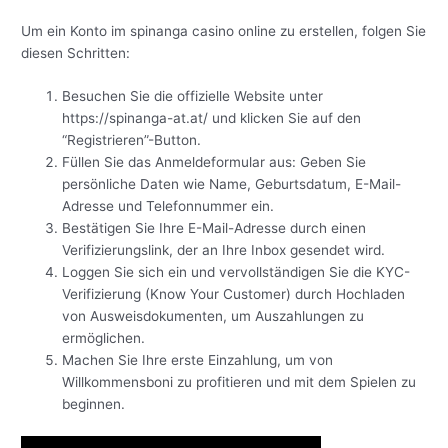
Um ein Konto im spinanga casino online zu erstellen, folgen Sie
diesen Schritten:
Besuchen Sie die offizielle Website unter
https://spinanga-at.at/ und klicken Sie auf den
“Registrieren”-Button.
Füllen Sie das Anmeldeformular aus: Geben Sie
persönliche Daten wie Name, Geburtsdatum, E-Mail-
Adresse und Telefonnummer ein.
Bestätigen Sie Ihre E-Mail-Adresse durch einen
Verifizierungslink, der an Ihre Inbox gesendet wird.
Loggen Sie sich ein und vervollständigen Sie die KYC-
Verifizierung (Know Your Customer) durch Hochladen
von Ausweisdokumenten, um Auszahlungen zu
ermöglichen.
Machen Sie Ihre erste Einzahlung, um von
Willkommensboni zu profitieren und mit dem Spielen zu
beginnen.