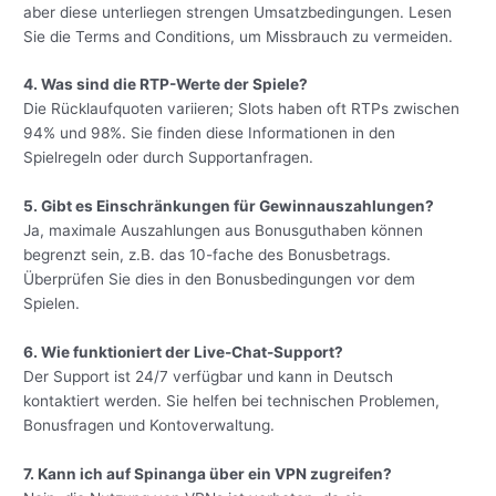
aber diese unterliegen strengen Umsatzbedingungen. Lesen
Sie die Terms and Conditions, um Missbrauch zu vermeiden.
4. Was sind die RTP-Werte der Spiele?
Die Rücklaufquoten variieren; Slots haben oft RTPs zwischen
94% und 98%. Sie finden diese Informationen in den
Spielregeln oder durch Supportanfragen.
5. Gibt es Einschränkungen für Gewinnauszahlungen?
Ja, maximale Auszahlungen aus Bonusguthaben können
begrenzt sein, z.B. das 10-fache des Bonusbetrags.
Überprüfen Sie dies in den Bonusbedingungen vor dem
Spielen.
6. Wie funktioniert der Live-Chat-Support?
Der Support ist 24/7 verfügbar und kann in Deutsch
kontaktiert werden. Sie helfen bei technischen Problemen,
Bonusfragen und Kontoverwaltung.
7. Kann ich auf Spinanga über ein VPN zugreifen?