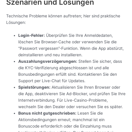
Szenarien und Lösungen
Technische Probleme können auftreten; hier sind praktische
Lösungen:
Login-Fehler:
Überprüfen Sie Ihre Anmeldedaten,
löschen Sie Browser-Cache oder verwenden Sie die
“Passwort vergessen”-Funktion. Wenn die App abstürzt,
deinstallieren und neu installieren.
Auszahlungsverzögerungen:
Stellen Sie sicher, dass
die KYC-Verifizierung abgeschlossen ist und alle
Bonusbedingungen erfüllt sind. Kontaktieren Sie den
Support per Live-Chat für Updates.
Spielstörungen:
Aktualisieren Sie Ihren Browser oder
die App, deaktivieren Sie Ad-Blocker, und prüfen Sie Ihre
Internetverbindung. Für Live-Casino-Probleme,
wechseln Sie den Dealer oder versuchen Sie es später.
Bonus nicht gutgeschrieben:
Lesen Sie die
Aktionsbedingungen erneut; manchmal ist ein
Bonuscode erforderlich oder die Einzahlung muss