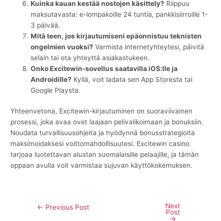
Kuinka kauan kestää nostojen käsittely?
Riippuu
maksutavasta: e-lompakoille 24 tuntia, pankkisiirroille 1-
3 päivää.
Mitä teen, jos kirjautumiseni epäonnistuu teknisten
ongelmien vuoksi?
Varmista internetyhteytesi, päivitä
selain tai ota yhteyttä asiakastukeen.
Onko Excitewin-sovellus saatavilla iOS:lle ja
Androidille?
Kyllä, voit ladata sen App Storesta tai
Google Playsta.
Yhteenvetona, Excitewin-kirjautuminen on suoraviivainen
prosessi, joka avaa ovet laajaan pelivalikoimaan ja bonuksiin.
Noudata turvallisuusohjeita ja hyödynnä bonusstrategioita
maksimoidaksesi voittomahdollisuutesi. Excitewin casino
tarjoaa luotettavan alustan suomalaisille pelaajille, ja tämän
oppaan avulla voit varmistaa sujuvan käyttökokemuksen.
Next
←
Previous Post
Post
→