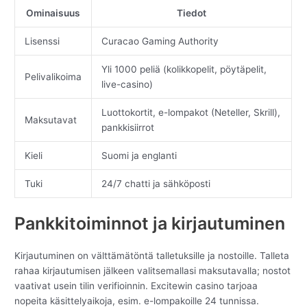
Ominaisuus
Tiedot
Lisenssi
Curacao Gaming Authority
Yli 1000 peliä (kolikkopelit, pöytäpelit,
Pelivalikoima
live-casino)
Luottokortit, e-lompakot (Neteller, Skrill),
Maksutavat
pankkisiirrot
Kieli
Suomi ja englanti
Tuki
24/7 chatti ja sähköposti
Pankkitoiminnot ja kirjautuminen
Kirjautuminen on välttämätöntä talletuksille ja nostoille. Talleta
rahaa kirjautumisen jälkeen valitsemallasi maksutavalla; nostot
vaativat usein tilin verifioinnin. Excitewin casino tarjoaa
nopeita käsittelyaikoja, esim. e-lompakoille 24 tunnissa.