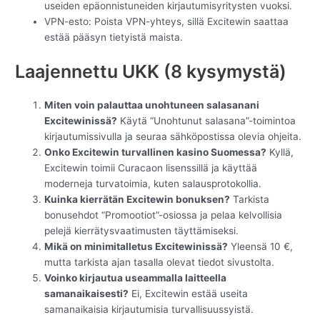
useiden epäonnistuneiden kirjautumisyritysten vuoksi.
VPN-esto: Poista VPN-yhteys, sillä Excitewin saattaa
estää pääsyn tietyistä maista.
Laajennettu UKK (8 kysymystä)
Miten voin palauttaa unohtuneen salasanani
Excitewinissä?
Käytä “Unohtunut salasana”-toimintoa
kirjautumissivulla ja seuraa sähköpostissa olevia ohjeita.
Onko Excitewin turvallinen kasino Suomessa?
Kyllä,
Excitewin toimii Curacaon lisenssillä ja käyttää
moderneja turvatoimia, kuten salausprotokollia.
Kuinka kierrätän Excitewin bonuksen?
Tarkista
bonusehdot “Promootiot”-osiossa ja pelaa kelvollisia
pelejä kierrätysvaatimusten täyttämiseksi.
Mikä on minimitalletus Excitewinissä?
Yleensä 10 €,
mutta tarkista ajan tasalla olevat tiedot sivustolta.
Voinko kirjautua useammalla laitteella
samanaikaisesti?
Ei, Excitewin estää useita
samanaikaisia kirjautumisia turvallisuussyistä.