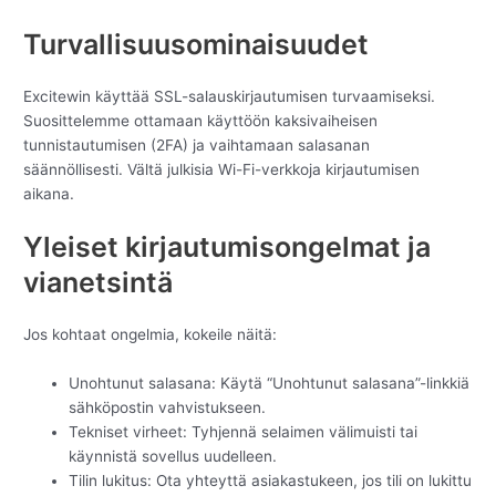
Turvallisuusominaisuudet
Excitewin käyttää SSL-salauskirjautumisen turvaamiseksi.
Suosittelemme ottamaan käyttöön kaksivaiheisen
tunnistautumisen (2FA) ja vaihtamaan salasanan
säännöllisesti. Vältä julkisia Wi-Fi-verkkoja kirjautumisen
aikana.
Yleiset kirjautumisongelmat ja
vianetsintä
Jos kohtaat ongelmia, kokeile näitä:
Unohtunut salasana: Käytä “Unohtunut salasana”-linkkiä
sähköpostin vahvistukseen.
Tekniset virheet: Tyhjennä selaimen välimuisti tai
käynnistä sovellus uudelleen.
Tilin lukitus: Ota yhteyttä asiakastukeen, jos tili on lukittu