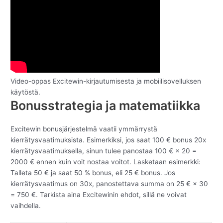
Video-oppas Excitewin-kirjautumisesta ja mobiilisovelluksen
käytöstä.
Bonusstrategia ja matematiikka
Excitewin bonusjärjestelmä vaatii ymmärrystä
kierrätysvaatimuksista. Esimerkiksi, jos saat 100 € bonus 20x
kierrätysvaatimuksella, sinun tulee panostaa 100 € × 20 =
2000 € ennen kuin voit nostaa voitot. Lasketaan esimerkki:
Talleta 50 € ja saat 50 % bonus, eli 25 € bonus. Jos
kierrätysvaatimus on 30x, panostettava summa on 25 € × 30
= 750 €. Tarkista aina Excitewinin ehdot, sillä ne voivat
vaihdella.