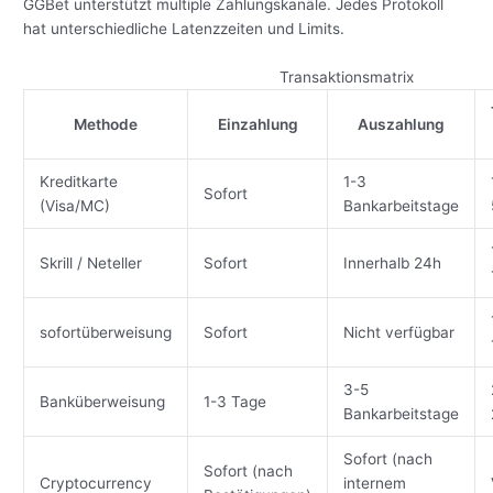
GGBet unterstützt multiple Zahlungskanäle. Jedes Protokoll
hat unterschiedliche Latenzzeiten und Limits.
Transaktionsmatrix
Methode
Einzahlung
Auszahlung
Kreditkarte
1-3
Sofort
(Visa/MC)
Bankarbeitstage
Skrill / Neteller
Sofort
Innerhalb 24h
sofortüberweisung
Sofort
Nicht verfügbar
3-5
Banküberweisung
1-3 Tage
Bankarbeitstage
Sofort (nach
Sofort (nach
Cryptocurrency
internem