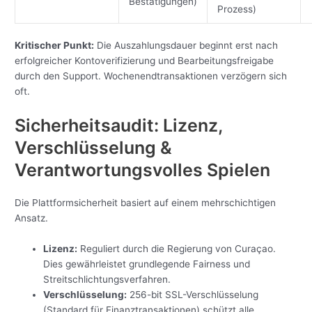
Bestätigungen)
Prozess)
Kritischer Punkt:
Die Auszahlungsdauer beginnt erst nach
erfolgreicher Kontoverifizierung und Bearbeitungsfreigabe
durch den Support. Wochenendtransaktionen verzögern sich
oft.
Sicherheitsaudit: Lizenz,
Verschlüsselung &
Verantwortungsvolles Spielen
Die Plattformsicherheit basiert auf einem mehrschichtigen
Ansatz.
Lizenz:
Reguliert durch die Regierung von Curaçao.
Dies gewährleistet grundlegende Fairness und
Streitschlichtungsverfahren.
Verschlüsselung:
256-bit SSL-Verschlüsselung
(Standard für Finanztransaktionen) schützt alle