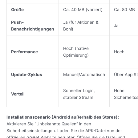
Größe
Ca. 40 MB (variiert)
Ca. 80 MB
Push-
Ja (für Aktionen &
Ja
Benachrichtigungen
Boni)
Hoch (native
Performance
Hoch
Optimierung)
Update-Zyklus
Manuell/Automatisch
Über App St
Schneller Login,
Hohe
Vorteil
stabiler Stream
Sicherheits
Installationsszenario (Android außerhalb des Stores):
Aktivieren Sie “Unbekannte Quellen” in den
Sicherheitseinstellungen. Laden Sie die APK-Datei von der
offiziellen GGBet Website herunter. Öffnen Sie die Datei und