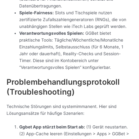
Datenübertragungen.
Spiele-Fairness:
Slots und Tischspiele nutzen
zertifizierte Zufallszahlengeneratoren (RNGs), die von
unabhängigen Stellen wie iTech Labs geprüft werden.
Verantwortungsvolles Spielen:
GGBet bietet
praktische Tools: Tägliche/Wöchentliche/Monatliche
Einzahlungslimits, Selbstausschluss (für 6 Monate, 1
Jahr oder dauerhaft), Reality-Checks und Session-
Timer. Diese sind im Kontobereich unter
“Verantwortungsvolles Spielen” konfigurierbar.
Problembehandlungsprotokoll
(Troubleshooting)
Technische Störungen sind systemimmanent. Hier sind
Lösungsansätze für häufige Szenarien:
Ggbet App stürzt beim Start ab:
(1) Gerät neustarten.
(2) App-Cache leeren (Einstellungen > Apps > GGBet >