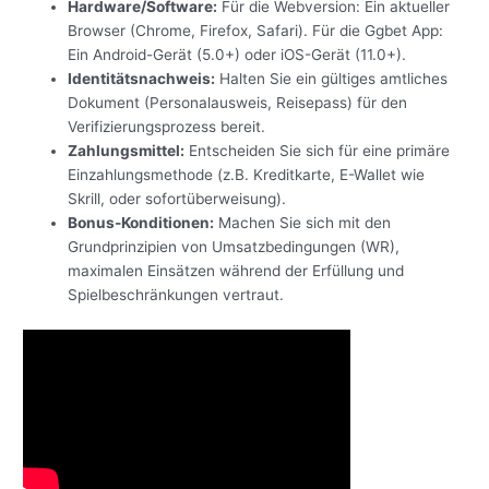
Hardware/Software:
Für die Webversion: Ein aktueller
Browser (Chrome, Firefox, Safari). Für die Ggbet App:
Ein Android-Gerät (5.0+) oder iOS-Gerät (11.0+).
Identitätsnachweis:
Halten Sie ein gültiges amtliches
Dokument (Personalausweis, Reisepass) für den
Verifizierungsprozess bereit.
Zahlungsmittel:
Entscheiden Sie sich für eine primäre
Einzahlungsmethode (z.B. Kreditkarte, E-Wallet wie
Skrill, oder sofortüberweisung).
Bonus-Konditionen:
Machen Sie sich mit den
Grundprinzipien von Umsatzbedingungen (WR),
maximalen Einsätzen während der Erfüllung und
Spielbeschränkungen vertraut.