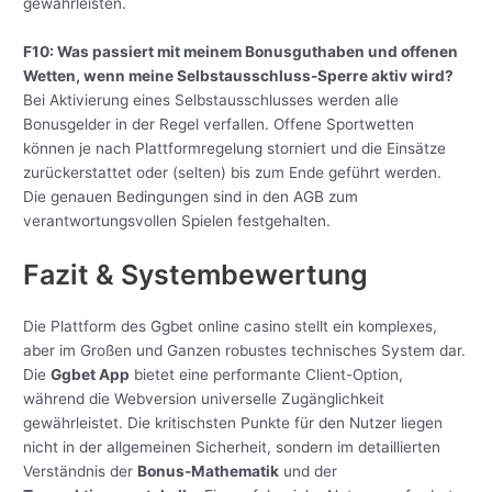
gewährleisten.
F10: Was passiert mit meinem Bonusguthaben und offenen
Wetten, wenn meine Selbstausschluss-Sperre aktiv wird?
Bei Aktivierung eines Selbstausschlusses werden alle
Bonusgelder in der Regel verfallen. Offene Sportwetten
können je nach Plattformregelung storniert und die Einsätze
zurückerstattet oder (selten) bis zum Ende geführt werden.
Die genauen Bedingungen sind in den AGB zum
verantwortungsvollen Spielen festgehalten.
Fazit & Systembewertung
Die Plattform des Ggbet online casino stellt ein komplexes,
aber im Großen und Ganzen robustes technisches System dar.
Die
Ggbet App
bietet eine performante Client-Option,
während die Webversion universelle Zugänglichkeit
gewährleistet. Die kritischsten Punkte für den Nutzer liegen
nicht in der allgemeinen Sicherheit, sondern im detaillierten
Verständnis der
Bonus-Mathematik
und der