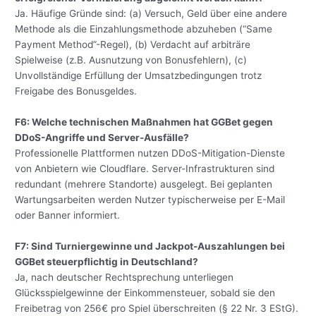
Ja. Häufige Gründe sind: (a) Versuch, Geld über eine andere
Methode als die Einzahlungsmethode abzuheben (“Same
Payment Method”-Regel), (b) Verdacht auf arbiträre
Spielweise (z.B. Ausnutzung von Bonusfehlern), (c)
Unvollständige Erfüllung der Umsatzbedingungen trotz
Freigabe des Bonusgeldes.
F6: Welche technischen Maßnahmen hat GGBet gegen
DDoS-Angriffe und Server-Ausfälle?
Professionelle Plattformen nutzen DDoS-Mitigation-Dienste
von Anbietern wie Cloudflare. Server-Infrastrukturen sind
redundant (mehrere Standorte) ausgelegt. Bei geplanten
Wartungsarbeiten werden Nutzer typischerweise per E-Mail
oder Banner informiert.
F7: Sind Turniergewinne und Jackpot-Auszahlungen bei
GGBet steuerpflichtig in Deutschland?
Ja, nach deutscher Rechtsprechung unterliegen
Glücksspielgewinne der Einkommensteuer, sobald sie den
Freibetrag von 256€ pro Spiel überschreiten (§ 22 Nr. 3 EStG).