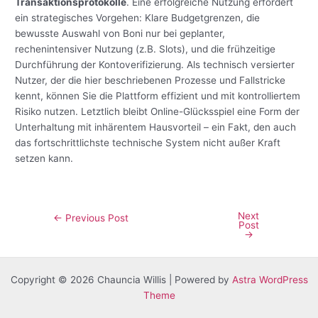
Transaktionsprotokolle
. Eine erfolgreiche Nutzung erfordert
ein strategisches Vorgehen: Klare Budgetgrenzen, die
bewusste Auswahl von Boni nur bei geplanter,
rechenintensiver Nutzung (z.B. Slots), und die frühzeitige
Durchführung der Kontoverifizierung. Als technisch versierter
Nutzer, der die hier beschriebenen Prozesse und Fallstricke
kennt, können Sie die Plattform effizient und mit kontrolliertem
Risiko nutzen. Letztlich bleibt Online-Glücksspiel eine Form der
Unterhaltung mit inhärentem Hausvorteil – ein Fakt, den auch
das fortschrittlichste technische System nicht außer Kraft
setzen kann.
Next
←
Previous Post
Post
→
Copyright © 2026 Chauncia Willis | Powered by
Astra WordPress
Theme