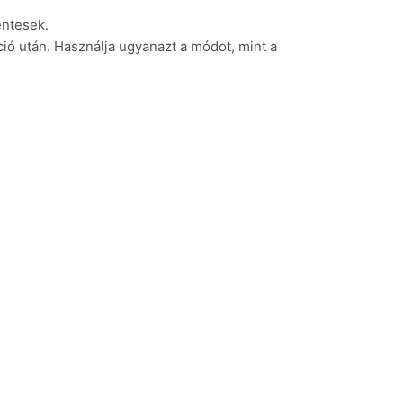
entesek.
ió után. Használja ugyanazt a módot, mint a