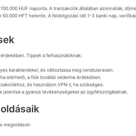
0.000 HUF naponta. A tranzakciók általában azonnaliák, díjm
.000 HFT hetente. A feldolgozási idő 1-3 banki nap, verifikác
sek
 érdekében. Tippek a felhasználóknak:
gyes karakterekkel, és változtassa meg rendszeresen.
 ha elérhető, a fiók további védelme érdekében.
anzakciókhoz, és használjon VPN-t, ha szükséges.
 és jelentse a gyanús tevékenységeket az ügyfélszolgálatnak.
oldásaik
és megoldások: