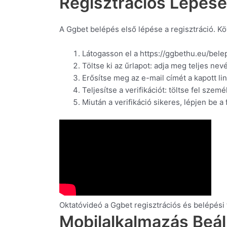
Regisztrációs Lépés
A Ggbet belépés első lépése a regisztráció. Kö
Látogasson el a https://ggbethu.eu/belep
Töltse ki az űrlapot: adja meg teljes nev
Erősítse meg az e-mail címét a kapott lin
Teljesítse a verifikációt: töltse fel sze
Miután a verifikáció sikeres, lépjen be 
Oktatóvideó a Ggbet regisztrációs és belépési 
Mobilalkalmazás Beál