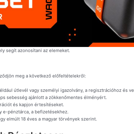
ely segít azonosítani az elemeket.
ződjön meg a következő előfeltételekről:
ldául útlevél vagy személyi igazolvány, a regisztrációhoz és ve
ps sebesség ajánlott a zökkenőmentes élményért.
rációt és kapjon értesítéseket.
 e-pénztárca, a befizetésekhez.
y elmúlt 18 éves a magyar törvények szerint.