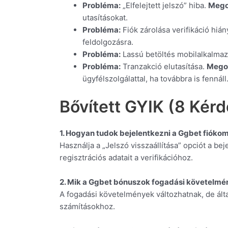
Probléma:
„Elfelejtett jelszó” hiba.
Mego
utasításokat.
Probléma:
Fiók zárolása verifikáció hiá
feldolgozásra.
Probléma:
Lassú betöltés mobilalkalma
Probléma:
Tranzakció elutasítása.
Mego
ügyfélszolgálattal, ha továbbra is fennáll
Bővített GYIK (8 Kérd
1. Hogyan tudok bejelentkezni a Ggbet fióko
Használja a „Jelszó visszaállítása” opciót a b
regisztrációs adatait a verifikációhoz.
2. Mik a Ggbet bónuszok fogadási követelmé
A fogadási követelmények változhatnak, de ált
számításokhoz.