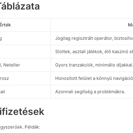
Táblázata
Érték
M
g
Jogilag regisztrált operátor, biztosítva
Slottek, asztali játékok, élő kaszinó st
l, Neteller
Gyors tranzakciók, minimális díjakkal
rosz
Honosított felület a könnyű navigáci
ail
Azonnali segítség a problémákra.
ifizetések
egyszerűek. Példák: