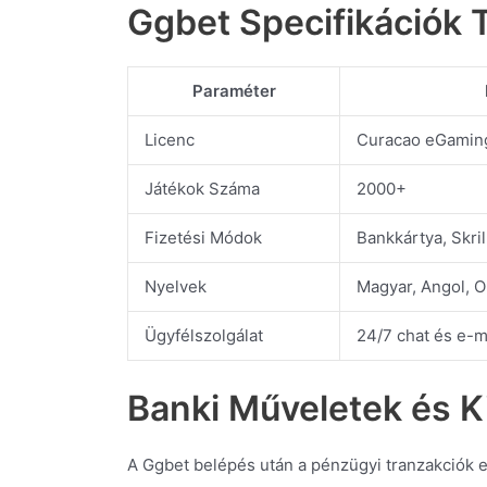
Ggbet Specifikációk 
Paraméter
Licenc
Curacao eGamin
Játékok Száma
2000+
Fizetési Módok
Bankkártya, Skril
Nyelvek
Magyar, Angol, O
Ügyfélszolgálat
24/7 chat és e-m
Banki Műveletek és K
A Ggbet belépés után a pénzügyi tranzakciók 