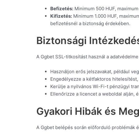
Befizetés:
Minimum 500 HUF, maximum 10
Kifizetés:
Minimum 1.000 HUF, maximum 50
befizetésnél a biztonság érdekében.
Biztonsági Intézkedé
A Ggbet SSL-titkosítást használ a adatvédelme
Használjon erős jelszavakat, például ve
Engedélyezze a kétfaktoros hitelesítést,
Kerülje a nyilvános Wi-Fi-t pénzügyi tr
Ellenőrizze a licencet a weboldal alján,
Gyakori Hibák és Meg
A Ggbet belépés során előforduló problémák 