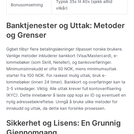
Typisk 35x til 40x (sjekk alltid
Bonusomsetning
vilkår)
Banktjenester og Uttak: Metoder
og Grenser
Ggbet tilbyr flere betalingsløsninger tilpasset norske brukere.
Vanlige metoder inkluderer bankkort (Visa/Mastercard), e-
lommebøker (som Skrill, Neteller), og bankoverføringer.
Minimumsinnskudd er ofte 50 NOK, mens minimumsuttak
starter fra 100 NOK. For raskest mulig uttak, bruk e-
lommebøker (innen 24 timer). Bankkort og overføringer kan ta
3-5 virkedager. Viktig: Alle uttak krever full kontoverifisering
(KYC). Dette innebærer å laste opp kopi av ID og eventuelt en
nylig adressebekreftelse. Unngå å bruke ulike metoder for
innskudd og uttak, da dette kan forsinke prosessen.
Sikkerhet og Lisens: En Grunnig
Gjennomgang