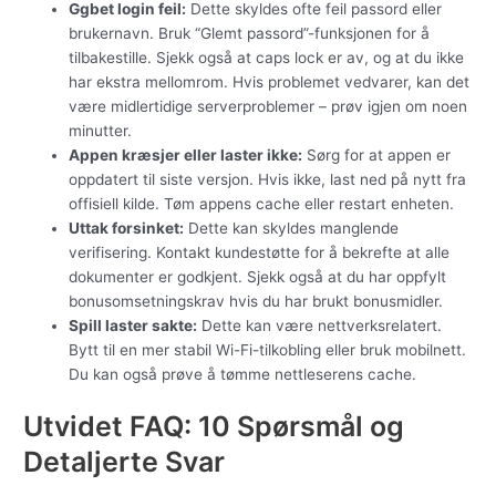
Ggbet login feil:
Dette skyldes ofte feil passord eller
brukernavn. Bruk “Glemt passord”-funksjonen for å
tilbakestille. Sjekk også at caps lock er av, og at du ikke
har ekstra mellomrom. Hvis problemet vedvarer, kan det
være midlertidige serverproblemer – prøv igjen om noen
minutter.
Appen kræsjer eller laster ikke:
Sørg for at appen er
oppdatert til siste versjon. Hvis ikke, last ned på nytt fra
offisiell kilde. Tøm appens cache eller restart enheten.
Uttak forsinket:
Dette kan skyldes manglende
verifisering. Kontakt kundestøtte for å bekrefte at alle
dokumenter er godkjent. Sjekk også at du har oppfylt
bonusomsetningskrav hvis du har brukt bonusmidler.
Spill laster sakte:
Dette kan være nettverksrelatert.
Bytt til en mer stabil Wi-Fi-tilkobling eller bruk mobilnett.
Du kan også prøve å tømme nettleserens cache.
Utvidet FAQ: 10 Spørsmål og
Detaljerte Svar