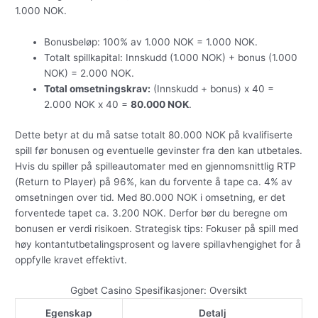
1.000 NOK.
Bonusbeløp: 100% av 1.000 NOK = 1.000 NOK.
Totalt spillkapital: Innskudd (1.000 NOK) + bonus (1.000
NOK) = 2.000 NOK.
Total omsetningskrav:
(Innskudd + bonus) x 40 =
2.000 NOK x 40 =
80.000 NOK
.
Dette betyr at du må satse totalt 80.000 NOK på kvalifiserte
spill før bonusen og eventuelle gevinster fra den kan utbetales.
Hvis du spiller på spilleautomater med en gjennomsnittlig RTP
(Return to Player) på 96%, kan du forvente å tape ca. 4% av
omsetningen over tid. Med 80.000 NOK i omsetning, er det
forventede tapet ca. 3.200 NOK. Derfor bør du beregne om
bonusen er verdi risikoen. Strategisk tips: Fokuser på spill med
høy kontantutbetalingsprosent og lavere spillavhengighet for å
oppfylle kravet effektivt.
Ggbet Casino Spesifikasjoner: Oversikt
Egenskap
Detalj