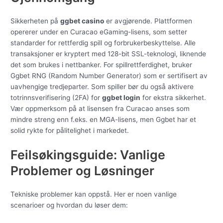
Sikkerheten på
ggbet casino
er avgjørende. Plattformen
opererer under en Curacao eGaming-lisens, som setter
standarder for rettferdig spill og forbrukerbeskyttelse. Alle
transaksjoner er kryptert med 128-bit SSL-teknologi, liknende
det som brukes i nettbanker. For spillrettferdighet, bruker
Ggbet RNG (Random Number Generator) som er sertifisert av
uavhengige tredjeparter. Som spiller bør du også aktivere
totrinnsverifisering (2FA) for
ggbet login
for ekstra sikkerhet.
Vær oppmerksom på at lisensen fra Curacao anses som
mindre streng enn f.eks. en MGA-lisens, men Ggbet har et
solid rykte for pålitelighet i markedet.
Feilsøkingsguide: Vanlige
Problemer og Løsninger
Tekniske problemer kan oppstå. Her er noen vanlige
scenarioer og hvordan du løser dem: