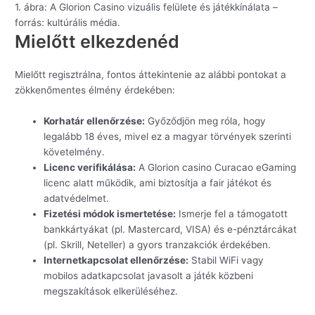
1. ábra: A Glorion Casino vizuális felülete és játékkínálata –
forrás: kultúrális média.
Mielőtt elkezdenéd
Mielőtt regisztrálna, fontos áttekintenie az alábbi pontokat a
zökkenőmentes élmény érdekében:
Korhatár ellenőrzése:
Győződjön meg róla, hogy
legalább 18 éves, mivel ez a magyar törvények szerinti
követelmény.
Licenc verifikálása:
A Glorion casino Curacao eGaming
licenc alatt működik, ami biztosítja a fair játékot és
adatvédelmet.
Fizetési módok ismertetése:
Ismerje fel a támogatott
bankkártyákat (pl. Mastercard, VISA) és e-pénztárcákat
(pl. Skrill, Neteller) a gyors tranzakciók érdekében.
Internetkapcsolat ellenőrzése:
Stabil WiFi vagy
mobilos adatkapcsolat javasolt a játék közbeni
megszakítások elkerüléséhez.