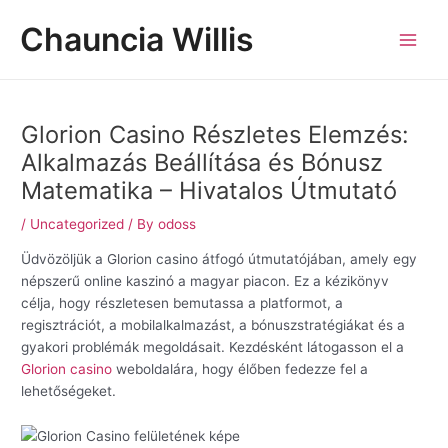
Skip
Post
MAI
Chauncia Willis
to
navigation
MEN
content
Glorion Casino Részletes Elemzés:
Alkalmazás Beállítása és Bónusz
Matematika – Hivatalos Útmutató
/
Uncategorized
/ By
odoss
Üdvözöljük a Glorion casino átfogó útmutatójában, amely egy
népszerű online kaszinó a magyar piacon. Ez a kézikönyv
célja, hogy részletesen bemutassa a platformot, a
regisztrációt, a mobilalkalmazást, a bónuszstratégiákat és a
gyakori problémák megoldásait. Kezdésként látogasson el a
Glorion casino
weboldalára, hogy élőben fedezze fel a
lehetőségeket.