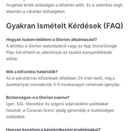
forgatási érték szükséges a kifizetés előtt. Ez a számítás segít
elkerülni a váratlan költségeket.
Gyakran Ismételt Kérdések (FAQ)
Hogyan tudom letölteni a Glorion alkalmazást?
A letöltés a Glorion weboldaláról vagy az App Store/Google
Play-ből érhető el; ellenőrizze az eszköz kompatibilitását
előtte.
Mik a kifizetési határidők?
Az e-pénztárcás kifizetések általában 24 órán belül, míg a
bankkártyás tranzakciók 3-5 munkanapot vehetnek igénybe.
Biztonságos-e a Glorion casino?
Igen, SSL titkosítást és szigorú adatvédelmi politikákat
használ, a Curacao licenc pedig garantálja a tisztességes
működést.
Hogyan kezeljem a bejelentkezési problémákat?