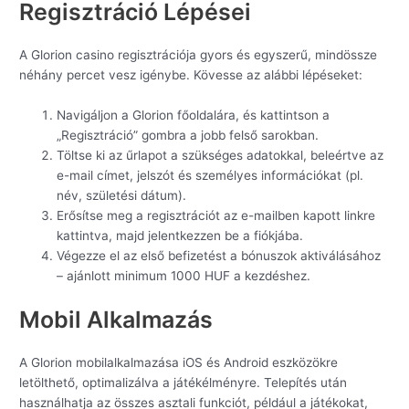
Regisztráció Lépései
A Glorion casino regisztrációja gyors és egyszerű, mindössze
néhány percet vesz igénybe. Kövesse az alábbi lépéseket:
Navigáljon a Glorion főoldalára, és kattintson a
„Regisztráció” gombra a jobb felső sarokban.
Töltse ki az űrlapot a szükséges adatokkal, beleértve az
e-mail címet, jelszót és személyes információkat (pl.
név, születési dátum).
Erősítse meg a regisztrációt az e-mailben kapott linkre
kattintva, majd jelentkezzen be a fiókjába.
Végezze el az első befizetést a bónuszok aktiválásához
– ajánlott minimum 1000 HUF a kezdéshez.
Mobil Alkalmazás
A Glorion mobilalkalmazása iOS és Android eszközökre
letölthető, optimalizálva a játékélményre. Telepítés után
használhatja az összes asztali funkciót, például a játékokat,