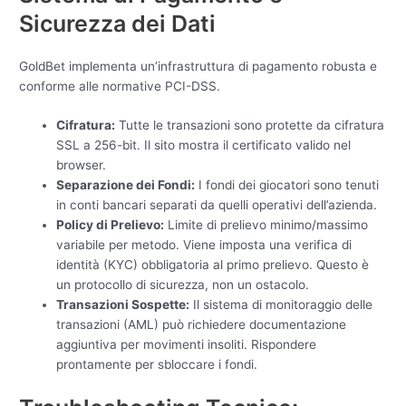
Sicurezza dei Dati
GoldBet implementa un’infrastruttura di pagamento robusta e
conforme alle normative PCI-DSS.
Cifratura:
Tutte le transazioni sono protette da cifratura
SSL a 256-bit. Il sito mostra il certificato valido nel
browser.
Separazione dei Fondi:
I fondi dei giocatori sono tenuti
in conti bancari separati da quelli operativi dell’azienda.
Policy di Prelievo:
Limite di prelievo minimo/massimo
variabile per metodo. Viene imposta una verifica di
identità (KYC) obbligatoria al primo prelievo. Questo è
un protocollo di sicurezza, non un ostacolo.
Transazioni Sospette:
Il sistema di monitoraggio delle
transazioni (AML) può richiedere documentazione
aggiuntiva per movimenti insoliti. Rispondere
prontamente per sbloccare i fondi.