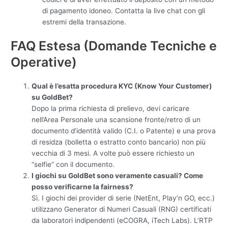
di pagamento idoneo. Contatta la live chat con gli
estremi della transazione.
FAQ Estesa (Domande Tecniche e
Operative)
Qual è l’esatta procedura KYC (Know Your Customer)
su GoldBet?
Dopo la prima richiesta di prelievo, devi caricare
nell’Area Personale una scansione fronte/retro di un
documento d’identità valido (C.I. o Patente) e una prova
di residza (bolletta o estratto conto bancario) non più
vecchia di 3 mesi. A volte può essere richiesto un
“selfie” con il documento.
I giochi su GoldBet sono veramente casuali? Come
posso verificarne la fairness?
Sì. I giochi dei provider di serie (NetEnt, Play’n GO, ecc.)
utilizzano Generator di Numeri Casuali (RNG) certificati
da laboratori indipendenti (eCOGRA, iTech Labs). L’RTP