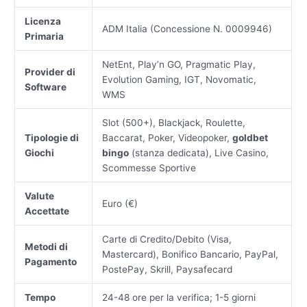
Licenza
ADM Italia (Concessione N. 0009946)
Primaria
NetEnt, Play’n GO, Pragmatic Play,
Provider di
Evolution Gaming, IGT, Novomatic,
Software
WMS
Slot (500+), Blackjack, Roulette,
Tipologie di
Baccarat, Poker, Videopoker,
goldbet
Giochi
bingo
(stanza dedicata), Live Casino,
Scommesse Sportive
Valute
Euro (€)
Accettate
Carte di Credito/Debito (Visa,
Metodi di
Mastercard), Bonifico Bancario, PayPal,
Pagamento
PostePay, Skrill, Paysafecard
Tempo
24-48 ore per la verifica; 1-5 giorni