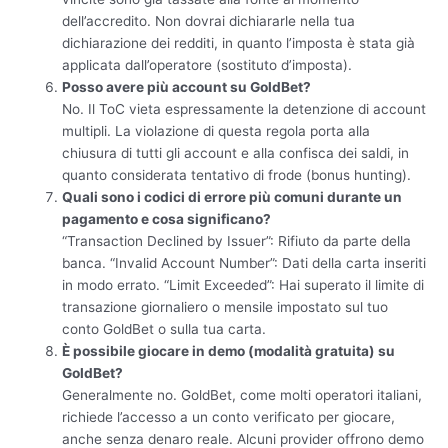
dell’accredito. Non dovrai dichiararle nella tua
dichiarazione dei redditi, in quanto l’imposta è stata già
applicata dall’operatore (sostituto d’imposta).
Posso avere più account su GoldBet?
No. Il ToC vieta espressamente la detenzione di account
multipli. La violazione di questa regola porta alla
chiusura di tutti gli account e alla confisca dei saldi, in
quanto considerata tentativo di frode (bonus hunting).
Quali sono i codici di errore più comuni durante un
pagamento e cosa significano?
“Transaction Declined by Issuer”: Rifiuto da parte della
banca. “Invalid Account Number”: Dati della carta inseriti
in modo errato. “Limit Exceeded”: Hai superato il limite di
transazione giornaliero o mensile impostato sul tuo
conto GoldBet o sulla tua carta.
È possibile giocare in demo (modalità gratuita) su
GoldBet?
Generalmente no. GoldBet, come molti operatori italiani,
richiede l’accesso a un conto verificato per giocare,
anche senza denaro reale. Alcuni provider offrono demo