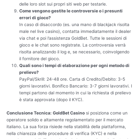
delle loro slot sui propri siti web per testarle.
Come vengono gestite le controversie o i presunti
errori di gioco?
In caso di disaccordo (es. una mano di blackjack risolta
male nel live casino), contatta immediatamente il dealer
via chat e poi l’assistenza GoldBet. Tutte le sessioni di
gioco e le chat sono registrate. La controversia verrà
risolta analizzando il log e, se necessario, coinvolgendo
il fornitore del gioco.
Quali sono i tempi di elaborazione per ogni metodo di
prelievo?
PayPal/Skrill: 24-48 ore. Carta di Credito/Debito: 3-5
giorni lavorativi. Bonifico Bancario: 3-7 giorni lavorativi. I
tempi partono dal momento in cui la richiesta di prelievo
è stata approvata (dopo il KYC).
Conclusione Tecnica:
GoldBet Casino
si posiziona come un
operatore solido e altamente regolamentato per il mercato
italiano. La sua forza risiede nella stabilità della piattaforma,
nella chiarezza delle procedure di verifica (KYC) e nella