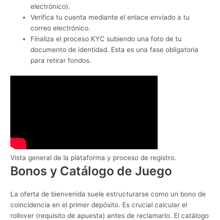
electrónico).
Verifica tu cuenta mediante el enlace enviado a tu
correo electrónico.
Finaliza el proceso KYC subiendo una foto de tu
documento de identidad. Esta es una fase obligatoria
para retirar fondos.
Vista general de la plataforma y proceso de registro.
Bonos y Catálogo de Juego
La oferta de bienvenida suele estructurarse como un bono de
coincidencia en el primer depósito. Es crucial calcular el
rollover (requisito de apuesta) antes de reclamarlo. El catálogo