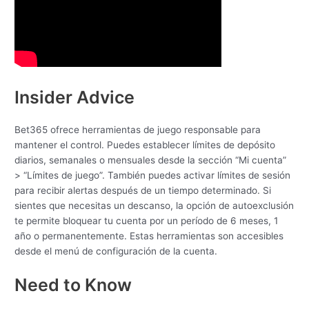
Insider Advice
Bet365 ofrece herramientas de juego responsable para
mantener el control. Puedes establecer límites de depósito
diarios, semanales o mensuales desde la sección “Mi cuenta”
> “Límites de juego”. También puedes activar límites de sesión
para recibir alertas después de un tiempo determinado. Si
sientes que necesitas un descanso, la opción de autoexclusión
te permite bloquear tu cuenta por un período de 6 meses, 1
año o permanentemente. Estas herramientas son accesibles
desde el menú de configuración de la cuenta.
Need to Know