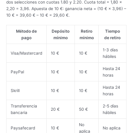
dos selecciones con cuotas 1.80 y 2.20. Cuota total = 1,80 ×
2,20 = 3,96. Apuesta de 10 €: ganancia neta = (10 € × 3,96) –
10 € = 39,60 € – 10 € = 29,60 €.
Método de
Depósito
Retiro
Tiempo
pago
mínimo
mínimo
de retiro
1-3 días
Visa/Mastercard
10 €
10 €
hábiles
Hasta 24
PayPal
10 €
10 €
horas
Hasta 24
Skrill
10 €
10 €
horas
Transferencia
2-5 días
20 €
50 €
bancaria
hábiles
No
Paysafecard
10 €
No aplica
aplica