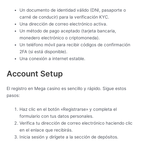
Un documento de identidad válido (DNI, pasaporte o
carné de conducir) para la verificación KYC.
Una dirección de correo electrónico activa.
Un método de pago aceptado (tarjeta bancaria,
monedero electrónico o criptomoneda).
Un teléfono móvil para recibir códigos de confirmación
2FA (si está disponible).
Una conexión a internet estable.
Account Setup
El registro en Mega casino es sencillo y rápido. Sigue estos
pasos:
Haz clic en el botón «Registrarse» y completa el
formulario con tus datos personales.
Verifica tu dirección de correo electrónico haciendo clic
en el enlace que recibirás.
Inicia sesión y dirígete a la sección de depósitos.