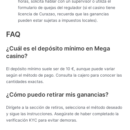
horas, solicita hablar con un supervisor o utiliza el
formulario de quejas del regulador (si el casino tiene
licencia de Curazao, recuerda que las ganancias
pueden estar sujetas a impuestos locales).
FAQ
¿Cuál es el depósito mínimo en Mega
casino?
El depósito mínimo suele ser de 10 €, aunque puede variar
según el método de pago. Consulta la cajero para conocer las
cantidades exactas.
¿Cómo puedo retirar mis ganancias?
Dirígete a la sección de retiros, selecciona el método deseado
y sigue las instrucciones. Asegúrate de haber completado la
verificación KYC para evitar demoras.