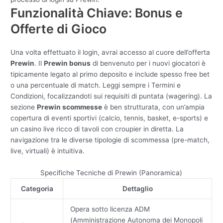
Funzionalità Chiave: Bonus e
Offerte di Gioco
Una volta effettuato il login, avrai accesso al cuore dell’offerta
Prewin
. Il
Prewin bonus
di benvenuto per i nuovi giocatori è
tipicamente legato al primo deposito e include spesso free bet
o una percentuale di match. Leggi sempre i Termini e
Condizioni, focalizzandoti sui requisiti di puntata (wagering). La
sezione
Prewin scommesse
è ben strutturata, con un’ampia
copertura di eventi sportivi (calcio, tennis, basket, e-sports) e
un casino live ricco di tavoli con croupier in diretta. La
navigazione tra le diverse tipologie di scommessa (pre-match,
live, virtuali) è intuitiva.
Specifiche Tecniche di Prewin (Panoramica)
Categoria
Dettaglio
Opera sotto licenza ADM
(Amministrazione Autonoma dei Monopoli