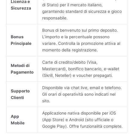
Licenza e
di Stato) per il mercato italiano,
Sicurezza
garantendo standard di sicurezza e gioco
responsabile.
Bonus di benvenuto sul primo deposito.
Bonus
L’importo e la percentuale possono
Principale
variare. Controlla la promozione attiva al
momento della registrazione.
Carte di credito/debito (Visa,
Metodi di
Mastercard), bonifico bancario, e-wallet
Pagamento
(Skrill, Neteller) e voucher prepagati.
Disponibile via chat live, email e telefono.
Supporto
Gli orari di operatività sono indicati nel
Clienti
sito.
Applicazione nativa disponibile per iOS
App
(App Store) e Android (sito ufficiale o
Mobile
Google Play). Offre funzionalità complete.