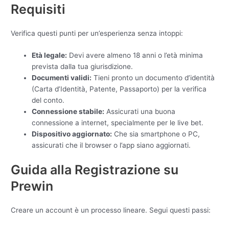
Requisiti
Verifica questi punti per un’esperienza senza intoppi:
Età legale:
Devi avere almeno 18 anni o l’età minima
prevista dalla tua giurisdizione.
Documenti validi:
Tieni pronto un documento d’identità
(Carta d’Identità, Patente, Passaporto) per la verifica
del conto.
Connessione stabile:
Assicurati una buona
connessione a internet, specialmente per le live bet.
Dispositivo aggiornato:
Che sia smartphone o PC,
assicurati che il browser o l’app siano aggiornati.
Guida alla Registrazione su
Prewin
Creare un account è un processo lineare. Segui questi passi: