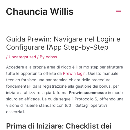
Skip
Post
MAI
Chauncia Willis
to
navigation
MEN
content
Guida Prewin: Navigare nel Login e
Configurare l’App Step-by-Step
/
Uncategorized
/ By
odoss
Accedere alla propria area di gioco è il primo step per sfruttare
tutte le opportunità offerte da
Prewin login
. Questo manuale
tecnico fornisce una panoramica chiara delle procedure
fondamentali, dalla registrazione alla gestione dei bonus, per
iniziare a utilizzare la piattaforma
Prewin scommesse
in modo
sicuro ed efficace. La guida segue il Protocollo S, offrendo una
visione d’insieme standard con tutti i dettagli operativi
essenziali.
Prima di Iniziare: Checklist dei