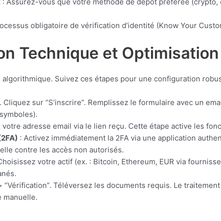
t
: Assurez-vous que votre méthode de dépôt préférée (crypto, c
ocessus obligatoire de vérification d’identité (Know Your Custo
ion Technique et Optimisatio
s algorithmique. Suivez ces étapes pour une configuration robus
l. Cliquez sur “S’inscrire”. Remplissez le formulaire avec un ema
 symboles).
votre adresse email via le lien reçu. Cette étape active les fo
(2FA)
: Activez immédiatement la 2FA via une application authent
elle contre les accès non autorisés.
hoisissez votre actif (ex. : Bitcoin, Ethereum, EUR via fournisse
anés.
> “Vérification”. Téléversez les documents requis. Le traiteme
e manuelle.