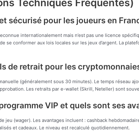
ons Techniques Fréquentes)
l et sécurisé pour les joueurs en Fran
reconnue internationalement mais n’est pas une licence spécifi
 de se conformer aux lois locales sur les jeux d’argent. La pl
els de retrait pour les cryptomonnaies
n manuelle (généralement sous 30 minutes). Le temps réseau aj
pprobation. Les retraits par e-wallet (Skrill, Neteller) sont sou
programme VIP et quels sont ses av
de jeu (wager). Les avantages incluent : cashback hebdomadaire 
isés et cadeaux. Le niveau est recalculé quotidiennement.