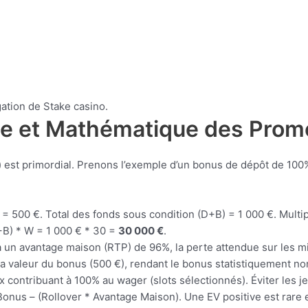
igation de Stake casino.
e et Mathématique des Promo
 est primordial. Prenons l’exemple d’un bonus de dépôt de 100
 = 500 €. Total des fonds sous condition (D+B) = 1 000 €. Multi
+B) * W = 1 000 € * 30 =
30 000 €
.
 a un avantage maison (RTP) de 96%, la perte attendue sur les mi
la valeur du bonus (500 €), rendant le bonus statistiquement no
ux contribuant à 100% au wager (slots sélectionnés). Éviter les je
 Bonus – (Rollover * Avantage Maison). Une EV positive est rare 