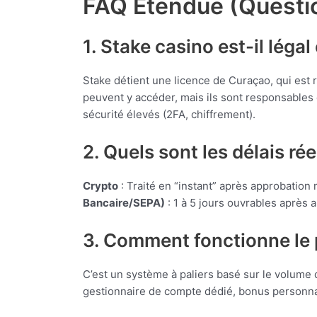
FAQ Étendue (Questi
1. Stake casino est-il léga
Stake détient une licence de Curaçao, qui est 
peuvent y accéder, mais ils sont responsables
sécurité élevés (2FA, chiffrement).
2. Quels sont les délais ré
Crypto
: Traité en “instant” après approbatio
Bancaire/SEPA)
: 1 à 5 jours ouvrables après a
3. Comment fonctionne le 
C’est un système à paliers basé sur le volume 
gestionnaire de compte dédié, bonus personnal