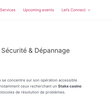
Services
Upcoming events
Let’s Connect
, Sécurité & Dépannage
 se concentre sur son opération accessible
s, notamment ceux recherchant un
Stake casino
rotocoles de résolution de problèmes.