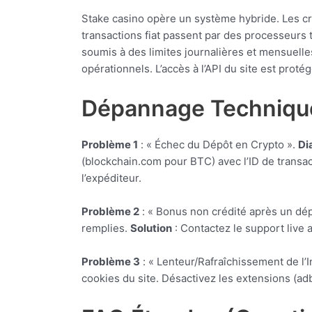
Stake casino opère un système hybride. Les cr
transactions fiat passent par des processeurs 
soumis à des limites journalières et mensuell
opérationnels. L’accès à l’API du site est protég
Dépannage Technique
Problème 1
: « Échec du Dépôt en Crypto ».
Di
(blockchain.com pour BTC) avec l’ID de transac
l’expéditeur.
Problème 2
: « Bonus non crédité après un dép
remplies.
Solution
: Contactez le support live 
Problème 3
: « Lenteur/Rafraîchissement de l’I
cookies du site. Désactivez les extensions (ad