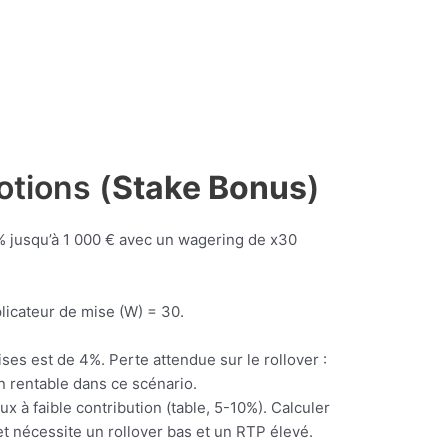
tions (
Stake Bonus
)
% jusqu’à 1 000 € avec un wagering de x30
plicateur de mise (W) = 30.
ses est de 4%. Perte attendue sur le rollover :
n rentable dans ce scénario.
ux à faible contribution (table, 5-10%). Calculer
et nécessite un rollover bas et un RTP élevé.