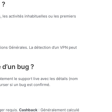
 ?
, les activités inhabituelles ou les premiers
itions Générales. La détection d’un VPN peut
 d’un bug ?
atement le support live avec les détails (nom
urser si un bug est confirmé.
ger requis.
Cashback
: Généralement calculé