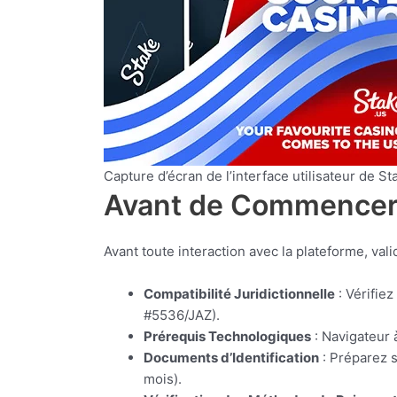
Capture d’écran de l’interface utilisateur de S
Avant de Commencer :
Avant toute interaction avec la plateforme, val
Compatibilité Juridictionnelle
: Vérifie
#5536/JAZ).
Prérequis Technologiques
: Navigateur 
Documents d’Identification
: Préparez s
mois).