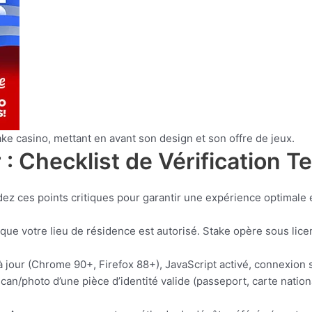
take casino, mettant en avant son design et son offre de jeux.
 Checklist de Vérification T
idez ces points critiques pour garantir une expérience optimale 
z que votre lieu de résidence est autorisé. Stake opère sous l
à jour (Chrome 90+, Firefox 88+), JavaScript activé, connexion
can/photo d’une pièce d’identité valide (passeport, carte national