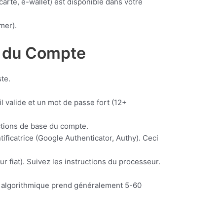
arte, e-wallet) est disponible dans votre
mer).
n du Compte
te.
il valide et un mot de passe fort (12+
nctions de base du compte.
ificatrice (Google Authenticator, Authy). Ceci
ur fiat). Suivez les instructions du processeur.
nt algorithmique prend généralement 5-60