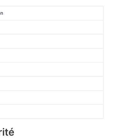
on
ité