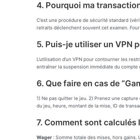
4. Pourquoi ma transaction
C’est une procédure de sécurité standard (vérif
retraits déclenchent souvent cet examen. Fou
5. Puis-je utiliser un VPN 
L’utilisation d’un VPN pour contourner les res
entraîner la suspension immédiate du compte et
6. Que faire en cas de “Ga
1) Ne pas quitter le jeu. 2) Prenez une capture
du jeu, heure, montant de la mise, ID de transa
7. Comment sont calculés l
Wager
: Somme totale des mises, hors gains. 