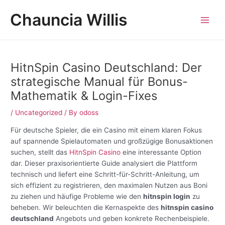
Skip
Post
MAI
Chauncia Willis
to
navigation
MEN
content
HitnSpin Casino Deutschland: Der
strategische Manual für Bonus-
Mathematik & Login-Fixes
/
Uncategorized
/ By
odoss
Für deutsche Spieler, die ein Casino mit einem klaren Fokus
auf spannende Spielautomaten und großzügige Bonusaktionen
suchen, stellt das
HitnSpin Casino
eine interessante Option
dar. Dieser praxisorientierte Guide analysiert die Plattform
technisch und liefert eine Schritt-für-Schritt-Anleitung, um
sich effizient zu registrieren, den maximalen Nutzen aus Boni
zu ziehen und häufige Probleme wie den
hitnspin login
zu
beheben. Wir beleuchten die Kernaspekte des
hitnspin casino
deutschland
Angebots und geben konkrete Rechenbeispiele.