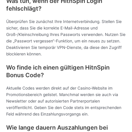
Was tun, wenn der HitnSpin Login
fehlschlägt?
Überprüfen Sie zunächst Ihre Internetverbindung. Stellen Sie
sicher, dass Sie die korrekte E-Mail-Adresse und
Groß-/Kleinschreibung Ihres Passworts verwenden. Nutzen Sie
die „Passwort vergessen“-Funktion, um ein neues zu setzen.
Deaktivieren Sie temporär VPN-Dienste, da diese den Zugriff
blockieren können.
Wo finde ich einen gültigen HitnSpin
Bonus Code?
Aktuelle Codes werden direkt auf der Casino-Website im
Promotionsbereich gelistet. Manchmal werden sie auch via
Newsletter oder auf autorisierten Partnerportalen
veröffentlicht. Geben Sie den Code stets im entsprechenden
Feld während des Einzahlungsvorgangs ein.
Wie lange dauern Auszahlungen bei