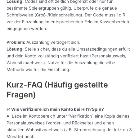
Lösung:
Codes sind oft zeitlich begrenzt oder nur für
bestimmte Spielergruppen gültig. Überprüfe die genaue
Schreibweise (Groß-/Kleinschreibung). Der Code muss i.d.R.
vor
der Einzahlung im entsprechenden Feld im Kassenbereich
eingegeben werden.
Problem:
Auszahlung verzögert sich.
Lösung:
Stelle sicher, dass du alle Umsatzbedingungen erfüllt
und dein Konto vollständig verifiziert hast (Personalausweis,
Wohnsitznachweis). Nutze für die Auszahlung dieselbe
Methode wie für die Einzahlung.
Kurz-FAQ (Häufig gestellte
Fragen)
F: Wie verifiziere ich mein Konto bei Hit’n’Spin?
A: Lade im Kontobereich unter “Verifikation” eine Kopie deines
Personalausweises (Vorder- und Rückseite) und einen
aktuellen Wohnsitznachweis (z.B. Stromrechnung der letzten 3
Monate) hoch.