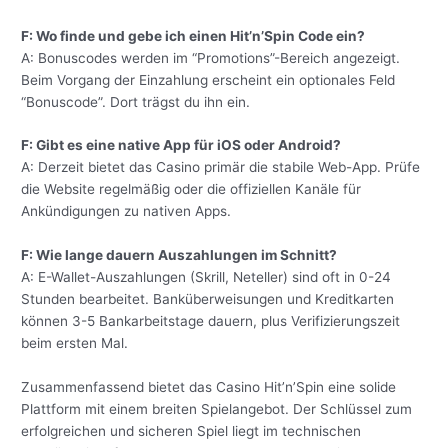
F: Wo finde und gebe ich einen Hit’n’Spin Code ein?
A: Bonuscodes werden im “Promotions”-Bereich angezeigt.
Beim Vorgang der Einzahlung erscheint ein optionales Feld
“Bonuscode”. Dort trägst du ihn ein.
F: Gibt es eine native App für iOS oder Android?
A: Derzeit bietet das Casino primär die stabile Web-App. Prüfe
die Website regelmäßig oder die offiziellen Kanäle für
Ankündigungen zu nativen Apps.
F: Wie lange dauern Auszahlungen im Schnitt?
A: E-Wallet-Auszahlungen (Skrill, Neteller) sind oft in 0-24
Stunden bearbeitet. Banküberweisungen und Kreditkarten
können 3-5 Bankarbeitstage dauern, plus Verifizierungszeit
beim ersten Mal.
Zusammenfassend bietet das Casino Hit’n’Spin eine solide
Plattform mit einem breiten Spielangebot. Der Schlüssel zum
erfolgreichen und sicheren Spiel liegt im technischen