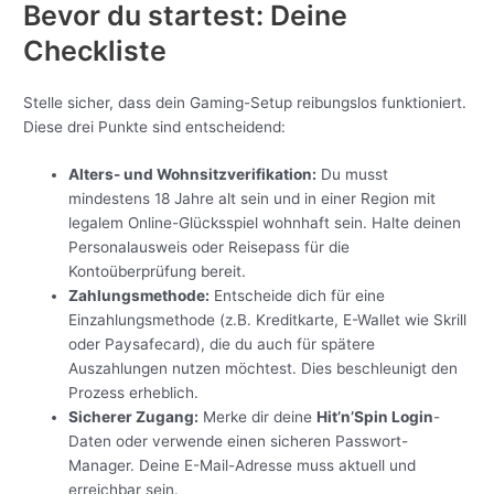
Bevor du startest: Deine
Checkliste
Stelle sicher, dass dein Gaming-Setup reibungslos funktioniert.
Diese drei Punkte sind entscheidend:
Alters- und Wohnsitzverifikation:
Du musst
mindestens 18 Jahre alt sein und in einer Region mit
legalem Online-Glücksspiel wohnhaft sein. Halte deinen
Personalausweis oder Reisepass für die
Kontoüberprüfung bereit.
Zahlungsmethode:
Entscheide dich für eine
Einzahlungsmethode (z.B. Kreditkarte, E-Wallet wie Skrill
oder Paysafecard), die du auch für spätere
Auszahlungen nutzen möchtest. Dies beschleunigt den
Prozess erheblich.
Sicherer Zugang:
Merke dir deine
Hit’n’Spin Login
-
Daten oder verwende einen sicheren Passwort-
Manager. Deine E-Mail-Adresse muss aktuell und
erreichbar sein.