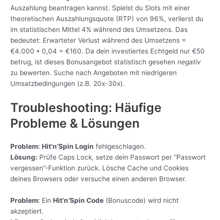
Auszahlung beantragen kannst. Spielst du Slots mit einer
theoretischen Auszahlungsquote (RTP) von 96%, verlierst du
im statistischen Mittel 4% während des Umsetzens. Das
bedeutet: Erwarteter Verlust während des Umsetzens =
€4.000 * 0,04 = €160. Da dein investiertes Echtgeld nur €50
betrug, ist dieses Bonusangebot statistisch gesehen
negativ
zu bewerten. Suche nach Angeboten mit niedrigeren
Umsatzbedingungen (z.B. 20x-30x).
Troubleshooting: Häufige
Probleme & Lösungen
Problem:
Hit’n’Spin Login
fehlgeschlagen.
Lösung:
Prüfe Caps Lock, setze dein Passwort per “Passwort
vergessen”-Funktion zurück. Lösche Cache und Cookies
deines Browsers oder versuche einen anderen Browser.
Problem:
Ein
Hit’n’Spin Code
(Bonuscode) wird nicht
akzeptiert.