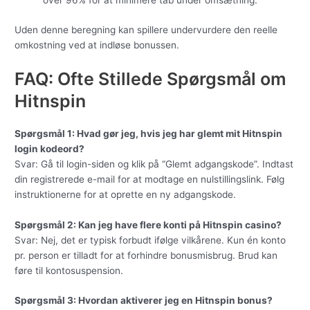
over 96% for at minimere tab under omsætning.
Uden denne beregning kan spillere undervurdere den reelle
omkostning ved at indløse bonussen.
FAQ: Ofte Stillede Spørgsmål om
Hitnspin
Spørgsmål 1: Hvad gør jeg, hvis jeg har glemt mit Hitnspin
login kodeord?
Svar: Gå til login-siden og klik på “Glemt adgangskode”. Indtast
din registrerede e-mail for at modtage en nulstillingslink. Følg
instruktionerne for at oprette en ny adgangskode.
Spørgsmål 2: Kan jeg have flere konti på Hitnspin casino?
Svar: Nej, det er typisk forbudt ifølge vilkårene. Kun én konto
pr. person er tilladt for at forhindre bonusmisbrug. Brud kan
føre til kontosuspension.
Spørgsmål 3: Hvordan aktiverer jeg en Hitnspin bonus?