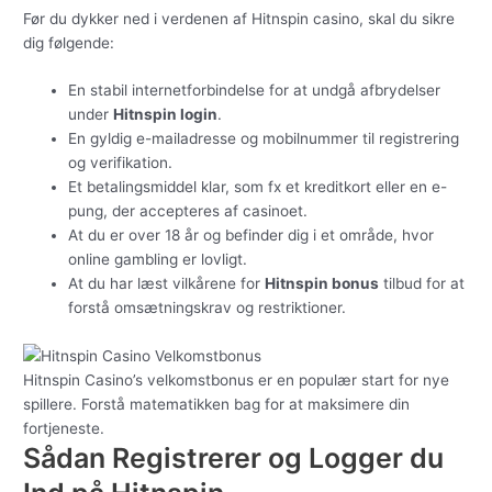
Før du dykker ned i verdenen af Hitnspin casino, skal du sikre
dig følgende:
En stabil internetforbindelse for at undgå afbrydelser
under
Hitnspin login
.
En gyldig e-mailadresse og mobilnummer til registrering
og verifikation.
Et betalingsmiddel klar, som fx et kreditkort eller en e-
pung, der accepteres af casinoet.
At du er over 18 år og befinder dig i et område, hvor
online gambling er lovligt.
At du har læst vilkårene for
Hitnspin bonus
tilbud for at
forstå omsætningskrav og restriktioner.
Hitnspin Casino’s velkomstbonus er en populær start for nye
spillere. Forstå matematikken bag for at maksimere din
fortjeneste.
Sådan Registrerer og Logger du