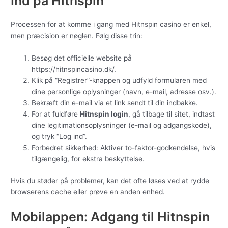
Ind på Hitnspin
Processen for at komme i gang med Hitnspin casino er enkel,
men præcision er nøglen. Følg disse trin:
Besøg det officielle website på
https://hitnspincasino.dk/.
Klik på “Registrer”-knappen og udfyld formularen med
dine personlige oplysninger (navn, e-mail, adresse osv.).
Bekræft din e-mail via et link sendt til din indbakke.
For at fuldføre
Hitnspin login
, gå tilbage til sitet, indtast
dine legitimationsoplysninger (e-mail og adgangskode),
og tryk “Log ind”.
Forbedret sikkerhed: Aktiver to-faktor-godkendelse, hvis
tilgængelig, for ekstra beskyttelse.
Hvis du støder på problemer, kan det ofte løses ved at rydde
browserens cache eller prøve en anden enhed.
Mobilappen: Adgang til Hitnspin