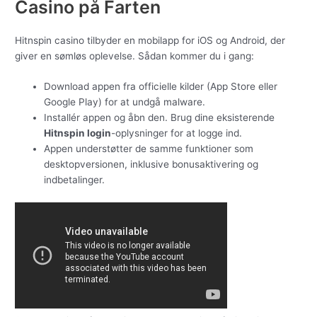
Casino på Farten
Hitnspin casino tilbyder en mobilapp for iOS og Android, der
giver en sømløs oplevelse. Sådan kommer du i gang:
Download appen fra officielle kilder (App Store eller
Google Play) for at undgå malware.
Installér appen og åbn den. Brug dine eksisterende
Hitnspin login
-oplysninger for at logge ind.
Appen understøtter de samme funktioner som
desktopversionen, inklusive bonusaktivering og
indbetalinger.