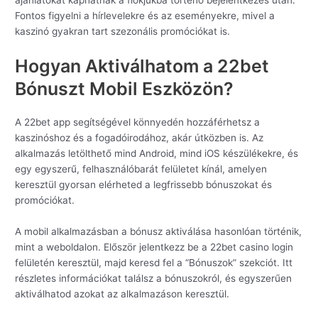
Fontos figyelni a hírlevelekre és az eseményekre, mivel a
kaszinó gyakran tart szezonális promóciókat is.
Hogyan Aktiválhatom a 22bet
Bónuszt Mobil Eszközön?
A 22bet app segítségével könnyedén hozzáférhetsz a
kaszinóshoz és a fogadóirodához, akár útközben is. Az
alkalmazás letölthető mind Android, mind iOS készülékekre, és
egy egyszerű, felhasználóbarát felületet kínál, amelyen
keresztül gyorsan elérheted a legfrissebb bónuszokat és
promóciókat.
A mobil alkalmazásban a bónusz aktiválása hasonlóan történik,
mint a weboldalon. Először jelentkezz be a 22bet casino login
felületén keresztül, majd keresd fel a “Bónuszok” szekciót. Itt
részletes információkat találsz a bónuszokról, és egyszerűen
aktiválhatod azokat az alkalmazáson keresztül.