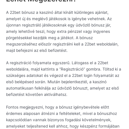
A 22bet bónusz a kaszinó által kínált különleges ajánlat,
amelyet új és meglévő játékosok is igénybe vehetnek. Az
újonnan regisztráló játékosoknak egy üdvözlő bónusz jár,
amely lehetővé teszi, hogy extra pénzzel vagy ingyenes
pörgetésekkel kezdjék meg a játékot. A bónusz
megszerzéséhez először regisztrálni kell a 22bet weboldalán,
majd befejezni az első befizetést.
A regisztráció folyamata egyszerű. Látogass el a 22bet
weboldalára, majd kattints a “Regisztráció” gombra. Töltsd ki a
szükséges adatokat és végezd el a 22bet login folyamatát az
első belépésed során. Miután bejelentkeztél, a kaszinó
automatikusan felkínálja az üdvözlő bónuszt, amelyet az első
befizetést követően aktiválhatsz.
Fontos megjegyezni, hogy a bónusz igénybevétele előtt
érdemes alaposan átnézni a feltételeket, mivel a bónuszhoz
kapcsolódóan vannak bizonyos fogadási követelmények,
amelyeket teljesítened kell ahhoz, hogy készpénz formájában