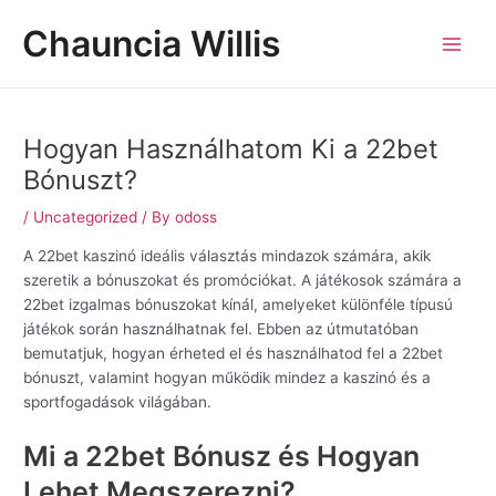
Skip
Post
MAI
Chauncia Willis
to
navigation
MEN
content
Hogyan Használhatom Ki a 22bet
Bónuszt?
/
Uncategorized
/ By
odoss
A 22bet kaszinó ideális választás mindazok számára, akik
szeretik a bónuszokat és promóciókat. A játékosok számára a
22bet izgalmas bónuszokat kínál, amelyeket különféle típusú
játékok során használhatnak fel. Ebben az útmutatóban
bemutatjuk, hogyan érheted el és használhatod fel a 22bet
bónuszt, valamint hogyan működik mindez a kaszinó és a
sportfogadások világában.
Mi a 22bet Bónusz és Hogyan
Lehet Megszerezni?