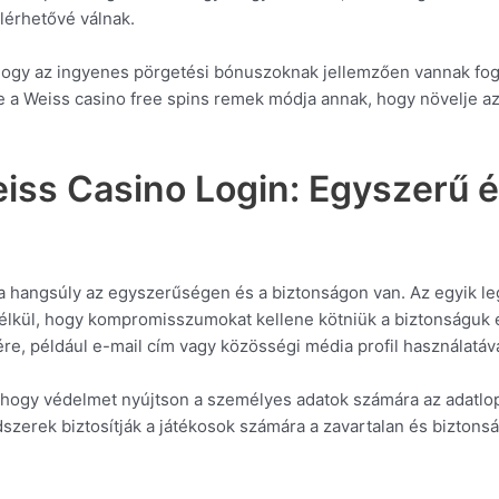
lérhetővé válnak.
hogy az ingyenes pörgetési bónuszoknak jellemzően vannak foga
 Weiss casino free spins remek módja annak, hogy növelje az es
iss Casino Login: Egyszerű 
 a hangsúly az egyszerűségen és a biztonságon van. Az egyik leg
nélkül, hogy kompromisszumokat kellene kötniük a biztonságuk 
re, például e-mail cím vagy közösségi média profil használatáva
, hogy védelmet nyújtson a személyes adatok számára az adatlop
dszerek biztosítják a játékosok számára a zavartalan és bizton