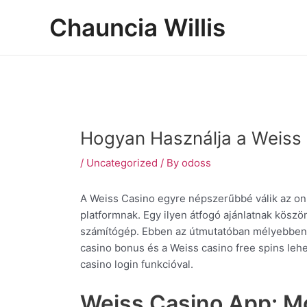
Skip
Post
Chauncia Willis
to
navigation
content
Hogyan Használja a Weiss 
/
Uncategorized
/ By
odoss
A Weiss Casino egyre népszerűbbé válik az on
platformnak. Egy ilyen átfogó ajánlatnak kös
számítógép. Ebben az útmutatóban mélyebben be
casino bonus és a Weiss casino free spins leh
casino login funkcióval.
Weiss Casino App: M