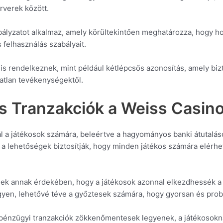
rverek között.
bályzatot alkalmaz, amely körültekintően meghatározza, hogy ho
felhasználás szabályait.
is rendelkeznek, mint például kétlépcsős azonosítás, amely bizto
latlan tevékenységektől.
s Tranzakciók a Weiss Casin
l a játékosok számára, beleértve a hagyományos banki átutaláso
k a lehetőségek biztosítják, hogy minden játékos számára elér
k annak érdekében, hogy a játékosok azonnal elkezdhessék a já
gyen, lehetővé téve a győztesek számára, hogy gyorsan és pro
a pénzügyi tranzakciók zökkenőmentesek legyenek, a játékosokn