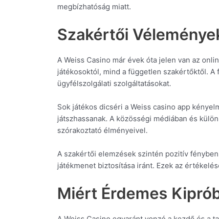
megbízhatóság miatt.
Szakértői Vélemények
A Weiss Casino már évek óta jelen van az onli
játékosoktól, mind a független szakértőktől. A
ügyfélszolgálati szolgáltatásokat.
Sok játékos dicséri a Weiss casino app kényel
játszhassanak. A közösségi médiában és különb
szórakoztató élményeivel.
A szakértői elemzések szintén pozitív fényben 
játékmenet biztosítása iránt. Ezek az értékel
Miért Érdemes Kiprób
A Weiss Casino egyaránt vonzó a kezdő és a ta