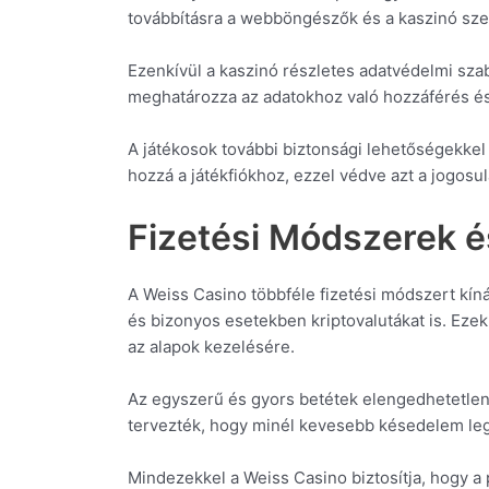
továbbításra a webböngészők és a kaszinó sze
Ezenkívül a kaszinó részletes adatvédelmi sza
meghatározza az adatokhoz való hozzáférés és 
A játékosok további biztonsági lehetőségekkel 
hozzá a játékfiókhoz, ezzel védve azt a jogosu
Fizetési Módszerek é
A Weiss Casino többféle fizetési módszert kíná
és bizonyos esetekben kriptovalutákat is. Eze
az alapok kezelésére.
Az egyszerű és gyors betétek elengedhetetlene
tervezték, hogy minél kevesebb késedelem le
Mindezekkel a Weiss Casino biztosítja, hogy 