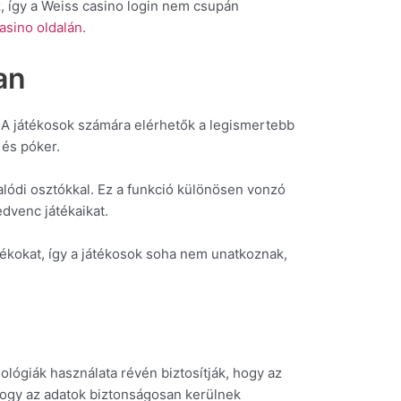
, így a Weiss casino login nem csupán
asino oldalán.
an
t. A játékosok számára elérhetők a legismertebb
 és póker.
valódi osztókkal. Ez a funkció különösen vonzó
edvenc játékaikat.
átékokat, így a játékosok soha nem unatkoznak,
ológiák használata révén biztosítják, hogy az
hogy az adatok biztonságosan kerülnek