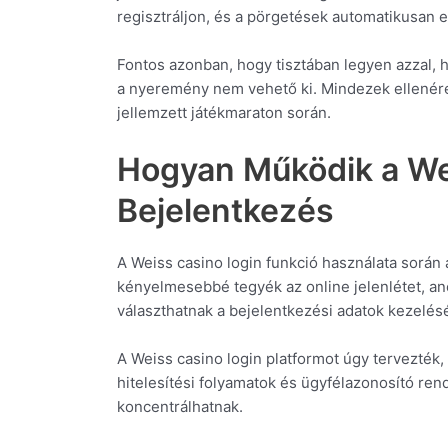
regisztráljon, és a pörgetések automatikusan e
Fontos azonban, hogy tisztában legyen azzal, 
a nyeremény nem vehető ki. Mindezek ellenére a
jellemzett játékmaraton során.
Hogyan Működik a We
Bejelentkezés
A Weiss casino login funkció használata során
kényelmesebbé tegyék az online jelenlétet, a
választhatnak a bejelentkezési adatok kezelésé
A Weiss casino login platformot úgy tervezték
hitelesítési folyamatok és ügyfélazonosító ren
koncentrálhatnak.