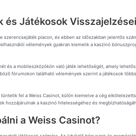
 és Játékosok Visszajelzései
ne szerencsejáték piacon, és ebben az időszakban jelentős számú
 felhasználói vélemények gyakran kiemelik a kaszinó bónuszprogr
mét és a mobileszközökön való játék lehetőségét, amely lehetős
öző fórumokon található vélemények szerint a játékosok többsé
tüntetik fel a Weiss Casinot, külön kiemelve a cég elkötelezett
ések hozzájárulnak a kaszinó hitelességéhez és megbízhatóságá
álni a Weiss Casinot?
pasztalt játékosok számára. Az üdvözlő bónuszok és promóciók 