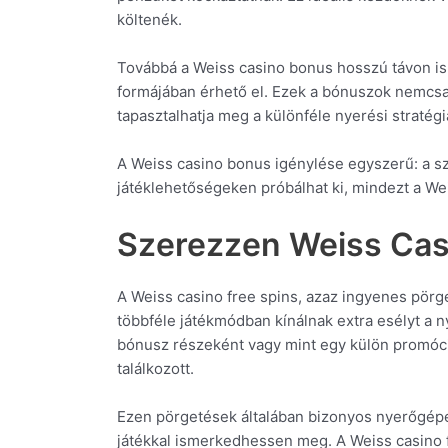
költenék.
Továbbá a Weiss casino bonus hosszú távon is
formájában érhető el. Ezek a bónuszok nemcsak
tapasztalhatja meg a különféle nyerési stratégi
A Weiss casino bonus igénylése egyszerű: a sz
játéklehetőségeken próbálhat ki, mindezt a We
Szerezzen Weiss Cas
A Weiss casino free spins, azaz ingyenes pörg
többféle játékmódban kínálnak extra esélyt a 
bónusz részeként vagy mint egy külön promóc
találkozott.
Ezen pörgetések általában bizonyos nyerőgépek
játékkal ismerkedhessen meg. A Weiss casino