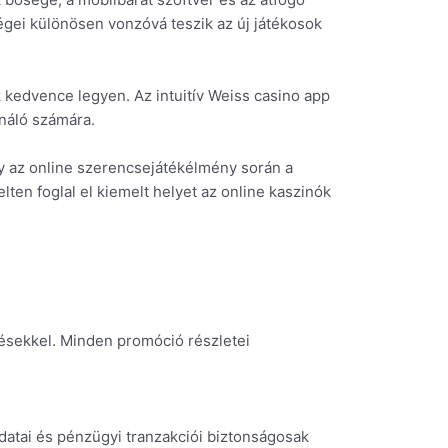
égei különösen vonzóvá teszik az új játékosok
kedvence legyen. Az intuitív Weiss casino app
náló számára.
y az online szerencsejátékélmény során a
en foglal el kiemelt helyet az online kaszinók
tésekkel. Minden promóció részletei
datai és pénzügyi tranzakciói biztonságosak