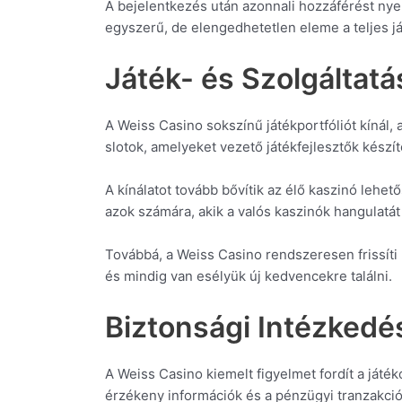
A bejelentkezés után azonnali hozzáférést nye
egyszerű, de elengedhetetlen eleme a teljes 
Játék- és Szolgáltat
A Weiss Casino sokszínű játékportfóliót kínál,
slotok, amelyeket vezető játékfejlesztők készíte
A kínálatot tovább bővítik az élő kaszinó lehet
azok számára, akik a valós kaszinók hangulatát
Továbbá, a Weiss Casino rendszeresen frissíti 
és mindig van esélyük új kedvencekre találni.
Biztonsági Intézkedé
A Weiss Casino kiemelt figyelmet fordít a játé
érzékeny információk és a pénzügyi tranzakció