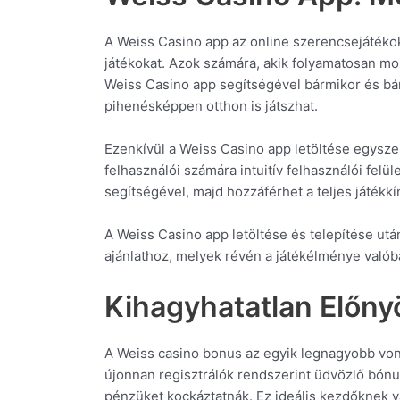
A Weiss Casino app az online szerencsejátékok
játékokat. Azok számára, akik folyamatosan mo
Weiss Casino app segítségével bármikor és bár
pihenésképpen otthon is játszhat.
Ezenkívül a Weiss Casino app letöltése egysz
felhasználói számára intuitív felhasználói felü
segítségével, majd hozzáférhet a teljes játékkí
A Weiss Casino app letöltése és telepítése ut
ajánlathoz, melyek révén a játékélménye valóba
Kihagyhatatlan Előny
A Weiss casino bonus az egyik legnagyobb vonz
újonnan regisztrálók rendszerint üdvözlő bónu
pénzüket kockáztatnák. Ez ideális kezdőknek va