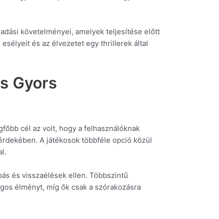
dási követelményei, amelyek teljesítése előtt
élyeit és az élvezetet egy thrillerek által
és Gyors
főbb cél az volt, hogy a felhasználóknak
érdekében. A játékosok többféle opció közül
l.
ás és visszaélések ellen. Többszintű
ságos élményt, míg ők csak a szórakozásra