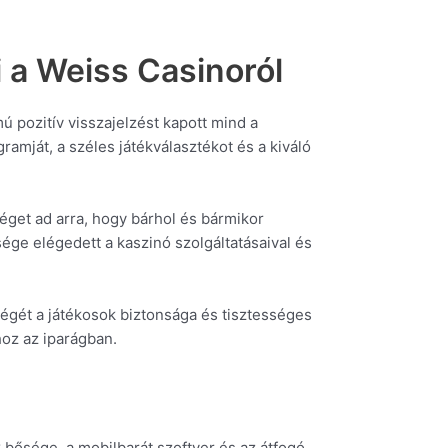
 a Weiss Casinoról
 pozitív visszajelzést kapott mind a
amját, a széles játékválasztékot és a kiváló
éget ad arra, hogy bárhol és bármikor
ge elégedett a kaszinó szolgáltatásaival és
ségét a játékosok biztonsága és tisztességes
hoz az iparágban.
bősége, a mobilbarát szoftver és az átfogó