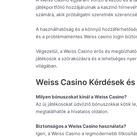
játékportfólió hozzájárulnak a kaszinó hírnev
számára, akik próbálgatni szeretnék szerencsé
A használhatóság és a könnyű hozzáférhetőség 
és a problémamentes Weiss casino login bizto
Végezetül, a Weiss Casino erős és megbízható
játékosok a szórakozásra és a lehetséges nyer
világában.
Weiss Casino Kérdések és
Milyen bónuszokat kínál a Weiss Casino?
Az új játékosokat üdvözlő bónuszokkal kötik l
megtalálhatók a hivatalos oldalon.
Biztonságos a Weiss Casino használata?
Igen, a Weiss Casino a legmodernebb titkosítá