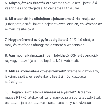
5.
Milyen játékok érhetők el?
Számos slot, asztali játék, élő
kaszinó és sportfogadás, folyamatosan frissülve.
6.
Mi a teendő, ha elfelejtem a jelszavamat?
Használja az
„Elfelejtett jelszó” linket a bejelentkezési oldalon, és kövesse az
e-mail utasításokat.
7.
Hogyan érem el az ügyfélszolgálatot?
24/7 élő chat, e-
mail, és telefonos támogatás elérhető a weboldalon.
8.
Van mobilalkalmazás?
Igen, letölthető iOS-re és Android-
ra, vagy használja a mobiloptimalizált weboldalt.
9.
Mik az azonosítási követelmények?
Személyi igazolvány,
lakcímigazolás, és esetenként fizetési mód igazolása
szükséges.
10.
Hogyan javíthatom a nyerési esélyeimet?
Játsszon
magas RTP-jű játékokkal, tanulmányozza a sportstatisztikákat,
és használja a bónuszokat okosan alacsony kockázattal.