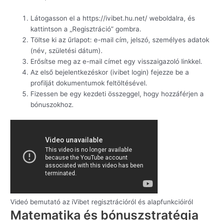
Látogasson el a https://ivibet.hu.net/ weboldalra, és
kattintson a „Regisztráció” gombra.
Töltse ki az űrlapot: e-mail cím, jelszó, személyes adatok
(név, születési dátum).
Erősítse meg az e-mail címet egy visszaigazoló linkkel.
Az első bejelentkezéskor (ivibet login) fejezze be a
profilját dokumentumok feltöltésével.
Fizessen be egy kezdeti összeggel, hogy hozzáférjen a
bónuszokhoz.
Videó bemutató az iVibet regisztrációról és alapfunkcióiról
Matematika és bónuszstratégia