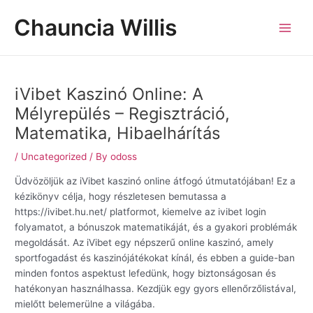
Skip
Post
MAI
Chauncia Willis
to
navigation
MEN
content
iVibet Kaszinó Online: A
Mélyrepülés – Regisztráció,
Matematika, Hibaelhárítás
/
Uncategorized
/ By
odoss
Üdvözöljük az iVibet kaszinó online átfogó útmutatójában! Ez a
kézikönyv célja, hogy részletesen bemutassa a
https://ivibet.hu.net/ platformot, kiemelve az ivibet login
folyamatot, a bónuszok matematikáját, és a gyakori problémák
megoldását. Az iVibet egy népszerű online kaszinó, amely
sportfogadást és kaszinójátékokat kínál, és ebben a guide-ban
minden fontos aspektust lefedünk, hogy biztonságosan és
hatékonyan használhassa. Kezdjük egy gyors ellenőrzőlistával,
mielőtt belemerülne a világába.