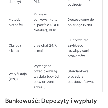
depozyt
PLN
budżecie.
Przelewy
Metody
bankowe, karty,
Dostosowane do
płatności
e-portfele (Skrill,
polskiego rynku.
Neteller), BLIK
Kluczowa dla
Obsługa
Live chat 24/7,
szybkiego
klienta
e-mail
rozwiązywania
problemów.
Wymagana
przed pierwszą
Standardowa
Weryfikacja
wypłatą (dowód,
procedura
(KYC)
potwierdzenie
bezpieczeństwa.
adresu)
Bankowość: Depozyty i wypłaty