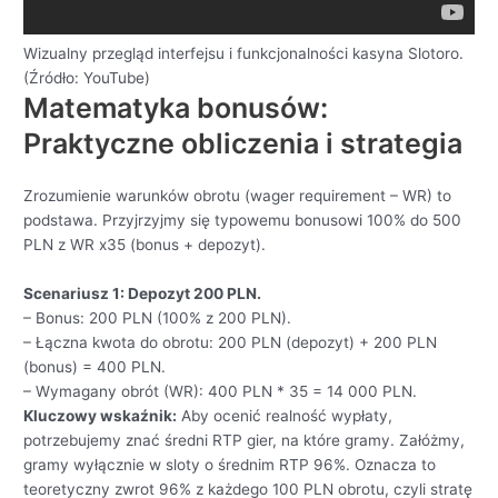
Wizualny przegląd interfejsu i funkcjonalności kasyna Slotoro.
(Źródło: YouTube)
Matematyka bonusów:
Praktyczne obliczenia i strategia
Zrozumienie warunków obrotu (wager requirement – WR) to
podstawa. Przyjrzyjmy się typowemu bonusowi 100% do 500
PLN z WR x35 (bonus + depozyt).
Scenariusz 1: Depozyt 200 PLN.
– Bonus: 200 PLN (100% z 200 PLN).
– Łączna kwota do obrotu: 200 PLN (depozyt) + 200 PLN
(bonus) = 400 PLN.
– Wymagany obrót (WR): 400 PLN * 35 = 14 000 PLN.
Kluczowy wskaźnik:
Aby ocenić realność wypłaty,
potrzebujemy znać średni RTP gier, na które gramy. Załóżmy,
gramy wyłącznie w sloty o średnim RTP 96%. Oznacza to
teoretyczny zwrot 96% z każdego 100 PLN obrotu, czyli stratę