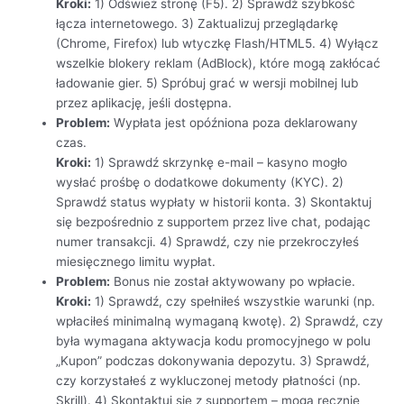
Kroki:
1) Odśwież stronę (F5). 2) Sprawdź szybkość
łącza internetowego. 3) Zaktualizuj przeglądarkę
(Chrome, Firefox) lub wtyczkę Flash/HTML5. 4) Wyłącz
wszelkie blokery reklam (AdBlock), które mogą zakłócać
ładowanie gier. 5) Spróbuj grać w wersji mobilnej lub
przez aplikację, jeśli dostępna.
Problem:
Wypłata jest opóźniona poza deklarowany
czas.
Kroki:
1) Sprawdź skrzynkę e-mail – kasyno mogło
wysłać prośbę o dodatkowe dokumenty (KYC). 2)
Sprawdź status wypłaty w historii konta. 3) Skontaktuj
się bezpośrednio z supportem przez live chat, podając
numer transakcji. 4) Sprawdź, czy nie przekroczyłeś
miesięcznego limitu wypłat.
Problem:
Bonus nie został aktywowany po wpłacie.
Kroki:
1) Sprawdź, czy spełniłeś wszystkie warunki (np.
wpłaciłeś minimalną wymaganą kwotę). 2) Sprawdź, czy
była wymagana aktywacja kodu promocyjnego w polu
„Kupon” podczas dokonywania depozytu. 3) Sprawdź,
czy korzystałeś z wykluczonej metody płatności (np.
Skrill). 4) Skontaktuj się z supportem – mogą ręcznie