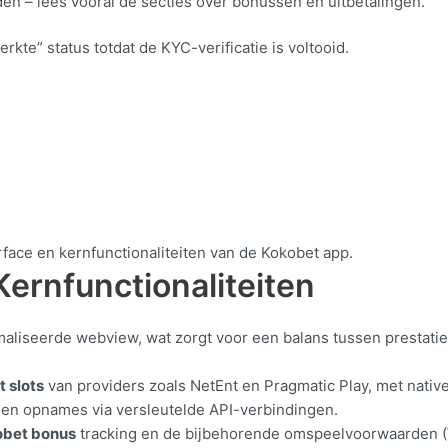
 – lees vooral de secties over bonussen en uitbetalingen.
kte” status totdat de KYC-verificatie is voltooid.
rface en kernfunctionaliteiten van de Kokobet app.
ernfunctionaliteiten
aliseerde webview, wat zorgt voor een balans tussen prestatie
 slots
van providers zoals NetEnt en Pragmatic Play, met native
 en opnames via versleutelde API-verbindingen.
obet bonus
tracking en de bijbehorende omspeelvoorwaarden 