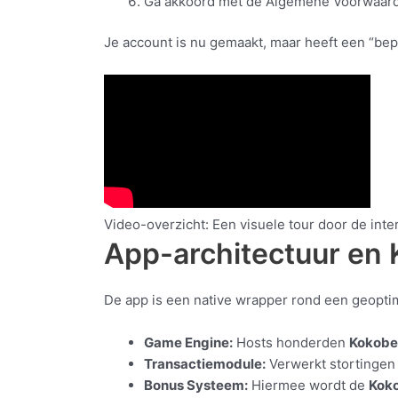
Ga akkoord met de Algemene Voorwaarden
Je account is nu gemaakt, maar heeft een “beper
Video-overzicht: Een visuele tour door de inte
App-architectuur en K
De app is een native wrapper rond een geoptim
Game Engine:
Hosts honderden
Kokobet
Transactiemodule:
Verwerkt stortingen
Bonus Systeem:
Hiermee wordt de
Kok