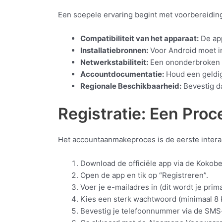
Een soepele ervaring begint met voorbereiding
Compatibiliteit van het apparaat:
De app
Installatiebronnen:
Voor Android moet in
Netwerkstabiliteit:
Een ononderbroken 4G
Accountdocumentatie:
Houd een geldig 
Regionale Beschikbaarheid:
Bevestig da
Registratie: Een Pro
Het accountaanmakeproces is de eerste intera
Download de officiële app via de Kokobet
Open de app en tik op “Registreren”.
Voer je e-mailadres in (dit wordt je prim
Kies een sterk wachtwoord (minimaal 8 ka
Bevestig je telefoonnummer via de SMS