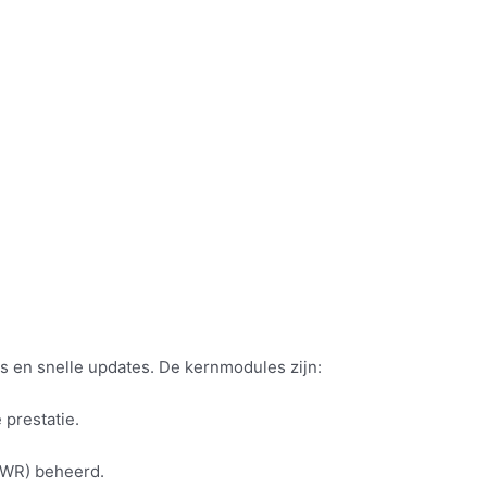
s en snelle updates. De kernmodules zijn:
 prestatie.
(WR) beheerd.