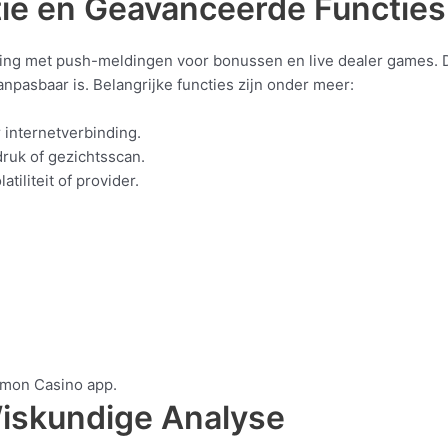
atie en Geavanceerde Functies
ing met push-meldingen voor bonussen en live dealer games. D
anpasbaar is. Belangrijke functies zijn onder meer:
 internetverbinding.
ruk of gezichtsscan.
tiliteit of provider.
Lemon Casino app.
Wiskundige Analyse