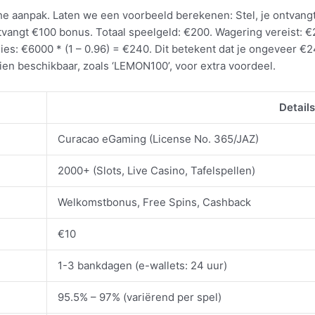
che aanpak. Laten we een voorbeeld berekenen: Stel, je ontva
tvangt €100 bonus. Totaal speelgeld: €200. Wagering vereist: €2
es: €6000 * (1 – 0.96) = €240. Dit betekent dat je ongeveer €
ien beschikbaar, zoals ‘LEMON100’, voor extra voordeel.
Details
Curacao eGaming (License No. 365/JAZ)
2000+ (Slots, Live Casino, Tafelspellen)
Welkomstbonus, Free Spins, Cashback
€10
1-3 bankdagen (e-wallets: 24 uur)
95.5% – 97% (variërend per spel)