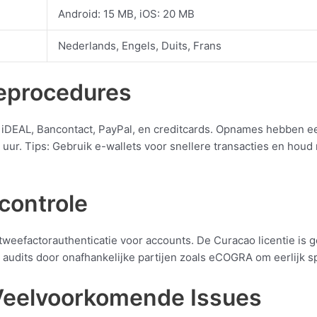
Android: 15 MB, iOS: 20 MB
Nederlands, Engels, Duits, Frans
eprocedures
 iDEAL, Bancontact, PayPal, en creditcards. Opnames hebben
 uur. Tips: Gebruik e-wallets voor snellere transacties en hou
econtrole
eefactorauthenticatie voor accounts. De Curacao licentie is gel
audits door onafhankelijke partijen zoals eCOGRA om eerlijk s
Veelvoorkomende Issues