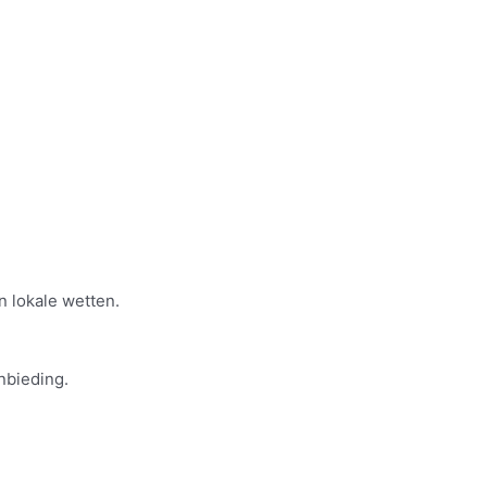
n lokale wetten.
nbieding.