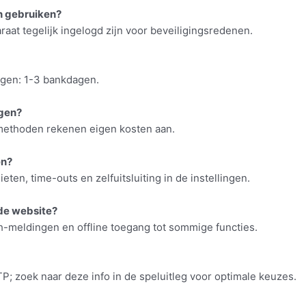
n gebruiken?
aat tegelijk ingelogd zijn voor beveiligingsredenen.
ngen: 1-3 bankdagen.
ngen?
methoden rekenen eigen kosten aan.
en?
eten, time-outs en zelfuitsluiting in de instellingen.
 de website?
h-meldingen en offline toegang tot sommige functies.
P; zoek naar deze info in de speluitleg voor optimale keuzes.