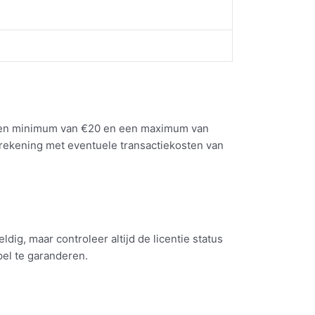
 een minimum van €20 en een maximum van
d rekening met eventuele transactiekosten van
dig, maar controleer altijd de licentie status
pel te garanderen.