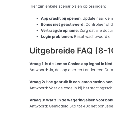
Hier zijn enkele scenario’s en oplossingen:
App crasht bij openen:
Update naar de ni
Bonus niet geactiveerd:
Controleer of 
Vertraagde opname:
Zorg dat alle docu
Login problemen:
Reset wachtwoord of s
Uitgebreide FAQ (8-1
Vraag 1: Is de Lemon Casino app legaal in Ne
Antwoord: Ja, de app opereert onder een Curac
Vraag 2: Hoe gebruik ik een lemon casino bo
Antwoord: Voer de code in bij het stortingssc
Vraag 3: Wat zijn de wagering eisen voor bo
Antwoord: Gemiddeld 30x tot 40x het bonusbedr