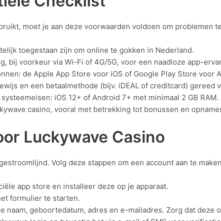
tiële Checklist
bruikt, moet je aan deze voorwaarden voldoen om problemen t
telijk toegestaan zijn om online te gokken in Nederland.
g, bij voorkeur via Wi-Fi of 4G/5G, voor een naadloze app-ervar
onnen: de Apple App Store voor iOS of Google Play Store voor 
ewijs en een betaalmethode (bijv. iDEAL of creditcard) gereed vo
de systeemeisen: iOS 12+ of Android 7+ met minimaal 2 GB RAM.
ywave casino, vooral met betrekking tot bonussen en opname
voor Luckywave Casino
 gestroomlijnd. Volg deze stappen om een account aan te maken
ële app store en installeer deze op je apparaat.
et formulier te starten.
ige naam, geboortedatum, adres en e-mailadres. Zorg dat deze 