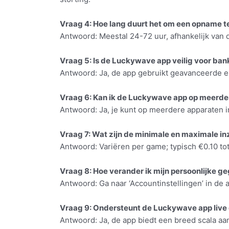
Vraag 4: Hoe lang duurt het om een opname 
Antwoord: Meestal 24-72 uur, afhankelijk van 
Vraag 5: Is de Luckywave app veilig voor ban
Antwoord: Ja, de app gebruikt geavanceerde en
Vraag 6: Kan ik de Luckywave app op meerde
Antwoord: Ja, je kunt op meerdere apparaten in
Vraag 7: Wat zijn de minimale en maximale in
Antwoord: Variëren per game; typisch €0.10 tot
Vraag 8: Hoe verander ik mijn persoonlijke 
Antwoord: Ga naar ‘Accountinstellingen’ in de a
Vraag 9: Ondersteunt de Luckywave app live
Antwoord: Ja, de app biedt een breed scala aan