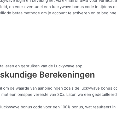
kywave login en bevestig het via e-mail of SMS voor verificatie
eid, en voer eventueel een luckywave bonus code in tijdens d
veiligde betaalmethode om je account te activeren en te beginn
stalleren en gebruiken van de Luckywave app.
iskundige Berekeningen
al om de waarde van aanbiedingen zoals de luckywave bonus co
 met een omspeelvereiste van 30x. Laten we een gedetailleer
 luckywave bonus code voor een 100% bonus, wat resulteert in 