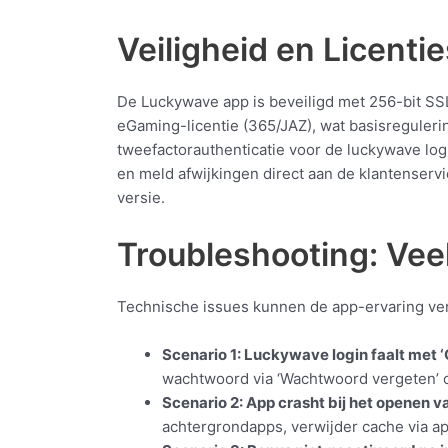
Veiligheid en Licentie
De Luckywave app is beveiligd met 256-bit S
eGaming-licentie (365/JAZ), wat basisregulerin
tweefactorauthenticatie voor de luckywave logi
en meld afwijkingen direct aan de klantenservi
versie.
Troubleshooting: Ve
Technische issues kunnen de app-ervaring vers
Scenario 1: Luckywave login faalt met 
wachtwoord via ‘Wachtwoord vergeten’ of
Scenario 2: App crasht bij het openen 
achtergrondapps, verwijder cache via app