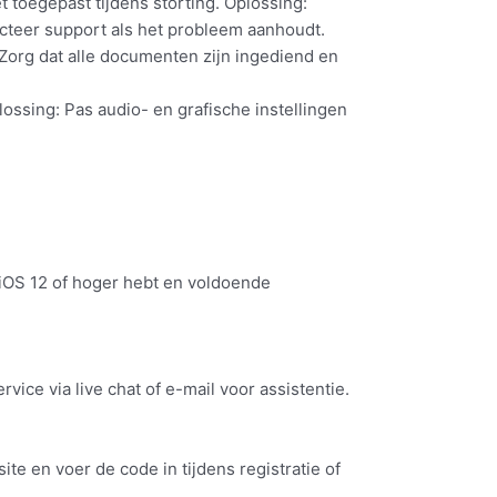
 toegepast tijdens storting. Oplossing:
acteer support als het probleem aanhoudt.
 Zorg dat alle documenten zijn ingediend en
ossing: Pas audio- en grafische instellingen
 iOS 12 of hoger hebt en voldoende
ice via live chat of e-mail voor assistentie.
e en voer de code in tijdens registratie of