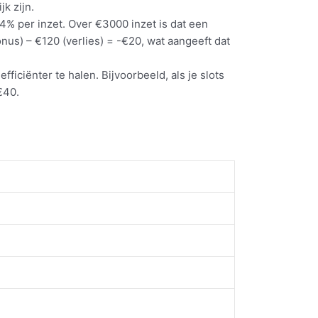
k zijn.
4% per inzet. Over €3000 inzet is dat een
us) – €120 (verlies) = -€20, wat aangeeft dat
iciënter te halen. Bijvoorbeeld, als je slots
€40.