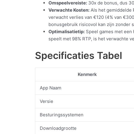
Omspeelvereiste:
30x de bonus, dus 30
Verwachte Kosten:
Als het gemiddelde R
verwacht verlies van €120 (4% van €300
bonusgebruik risicovol kan zijn zonder s
Optimalisatietip:
Speel games met een hoo
speelt met 98% RTP, is het verwachte ve
Specificaties Tabel
Kenmerk
App Naam
Versie
Besturingssystemen
Downloadgrootte