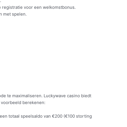
.
e registratie voor een welkomstbonus.
en met spelen.
de te maximaliseren. Luckywave casino biedt
d voorbeeld berekenen:
een totaal speelsaldo van €200 (€100 storting