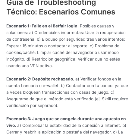
Guía de Troubleshooting
Técnico: Escenarios Comunes
Escenario 1: Fallo en el Betfair login.
Posibles causas y
soluciones: a) Credenciales incorrectas: Usar la recuperación
de contraseña. b) Bloqueo por seguridad tras varios intentos:
Esperar 15 minutos o contactar al soporte. c) Problema de
cookies/caché: Limpiar caché del navegador o usar modo
incógnito. d) Restricción geográfica: Verificar que no estés
usando una VPN activa.
Escenario 2: Depósito rechazado.
a) Verificar fondos en la
cuenta bancaria o e-wallet. b) Contactar con tu banco, ya que
a veces bloquean transacciones con casas de juego. c)
Asegurarse de que el método está verificado (ej: Skrill requiere
verificación por separado).
Escenario 3: Juego que se congela durante una apuesta en
vivo.
a) Comprobar la estabilidad de la conexión a Internet. b)
Cerrar y reabrir la aplicación o pestaña del navegador. c) La