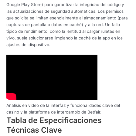
Google Play Store) para garantizar la integridad del código y
las actualizaciones de seguridad automáticas. Los permisos
que solicita se limitan esencialmente al almacenamiento (para
capturas de pantalla o datos en caché) y a la red. Un fallo
típico de rendimiento, como la lentitud al cargar ruletas en
vivo, suele solucionarse limpiando la caché de la app en los
ajustes del dispositivo.
Análisis en video de la interfaz y funcionalidades clave del
casino y la plataforma de intercambio de Betfair.
Tabla de Especificaciones
Técnicas Clave