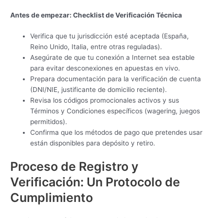
Antes de empezar: Checklist de Verificación Técnica
Verifica que tu jurisdicción esté aceptada (España,
Reino Unido, Italia, entre otras reguladas).
Asegúrate de que tu conexión a Internet sea estable
para evitar desconexiones en apuestas en vivo.
Prepara documentación para la verificación de cuenta
(DNI/NIE, justificante de domicilio reciente).
Revisa los códigos promocionales activos y sus
Términos y Condiciones específicos (wagering, juegos
permitidos).
Confirma que los métodos de pago que pretendes usar
están disponibles para depósito y retiro.
Proceso de Registro y
Verificación: Un Protocolo de
Cumplimiento