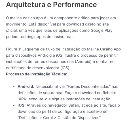
Arquitetura e Performance
O malina casino app é um componente crítico para jogar em
movimento. Está disponível para download direto no site
oficial, uma vez que lojas de aplicações como Google Play
podem restringir apps de casino real.
Figura 1: Esquema de fluxo de instalação do Malina Casino App
para dispositivos Android e iOS. Ilustra o processo de permitir
instalações de fontes desconhecidas (Android) e confiar no
certificado do desenvolvedor (iOS).
Processo de Instalação Técnica:
Android:
Necessita ativar “Fontes Desconhecidas” nas
definições de segurança. Faça o download do ficheiro
.APK, execute-o e siga as instruções de instalação.
iOS:
Através do navegador Safari, aceda ao site, faça o
download do perfil de configuração e aceite-o em
“Definições > Geral > Gestão de Dispositivos”.