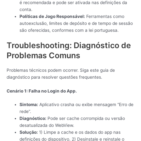
é recomendada e pode ser ativada nas definições da
conta.
Políticas de Jogo Responsável:
Ferramentas como
autoexclusão, limites de depósito e de tempo de sessão
são oferecidas, conformes com a lei portuguesa.
Troubleshooting: Diagnóstico de
Problemas Comuns
Problemas técnicos podem ocorrer. Siga este guia de
diagnóstico para resolver questões frequentes.
Cenário 1: Falha no Login do App.
Sintoma:
Aplicativo crasha ou exibe mensagem “Erro de
rede”.
Diagnóstico:
Pode ser cache corrompida ou versão
desatualizada do WebView.
Solução:
1) Limpe a cache e os dados do app nas
definições do dispositivo. 2) Desinstale e reinstale o