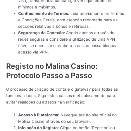
Visa, transferência bancária) e verifique os limites
mínimos e máximos.
Conhecimento de Termos:
Leia previamente os Termos
e Condições Gerais, com atenção redobrada para as
secções relativas a bónus e retiradas.
Segurança da Conexão:
Aceda apenas através de
redes seguras e considere a utilização de uma VPN
fiável se necessário, embora o casino possa bloquear
acesso via VPN.
Registo no Malina Casino:
Protocolo Passo a Passo
O processo de criação de conta é o gateway para todas as
funcionalidades. Siga estes passos meticulosamente para
evitar rejeições ou atrasos na verificação.
Acesso à Plataforma:
Navegue até ao site oficial do
Malina Casino através do seu browser.
Iniciação do Registo:
Clique no botão “Registar” ou