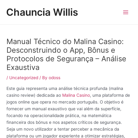
Skip
Post
MAI
Chauncia Willis
to
navigation
MEN
content
Manual Técnico do Malina Casino:
Desconstruindo o App, Bônus e
Protocolos de Segurança – Análise
Exaustiva
/
Uncategorized
/ By
odoss
Este guia representa uma análise técnica profunda (malina
casino review) dedicada ao
Malina Casino
, uma plataforma de
jogos online que opera no mercado português. O objetivo é
fornecer um manual exaustivo que vai além da superfície,
focando na operacionalidade prática, na matemática
financeira dos bónus e nos aspetos críticos de segurança.
Seja um novo utilizador a tentar perceber a mecânica da
plataforma ou um jogador experiente a otimizar estratégias,